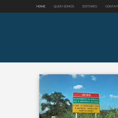
google.com, pub-3521758178363208, DIRECT, f08c47fec0942fa0
HOME
QUEM SOMOS
EDITORES
CONTAT