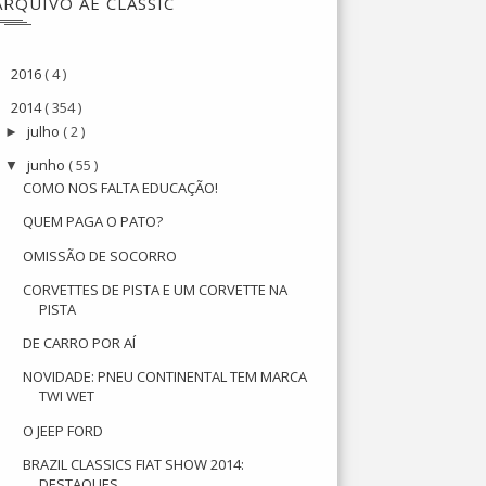
ARQUIVO AE CLASSIC
2016
( 4 )
►
2014
( 354 )
▼
julho
( 2 )
►
junho
( 55 )
▼
COMO NOS FALTA EDUCAÇÃO!
QUEM PAGA O PATO?
OMISSÃO DE SOCORRO
CORVETTES DE PISTA E UM CORVETTE NA
PISTA
DE CARRO POR AÍ
NOVIDADE: PNEU CONTINENTAL TEM MARCA
TWI WET
O JEEP FORD
BRAZIL CLASSICS FIAT SHOW 2014:
DESTAQUES