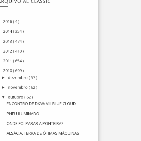
ARQUIVO AE CLASSIC
2016
( 4 )
►
2014
( 354 )
►
2013
( 474 )
►
2012
( 410 )
►
2011
( 654 )
►
2010
( 699 )
▼
dezembro
( 57 )
►
novembro
( 62 )
►
outubro
( 62 )
▼
ENCONTRO DE DKW: VIII BLUE CLOUD
PNEU ILUMINADO
ONDE FOI PARAR A PONTEIRA?
ALSÁCIA, TERRA DE ÓTIMAS MÁQUINAS