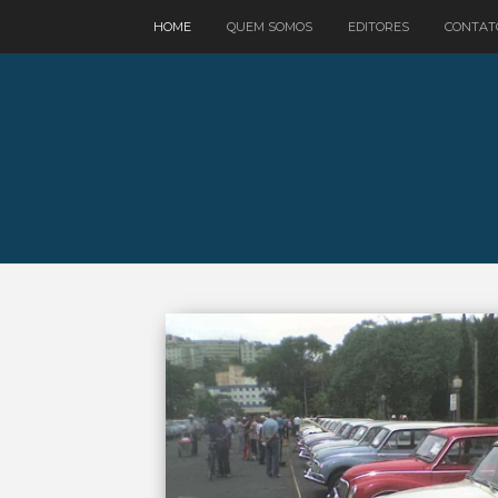
google.com, pub-3521758178363208, DIRECT, f08c47fec0942fa0
HOME
QUEM SOMOS
EDITORES
CONTAT