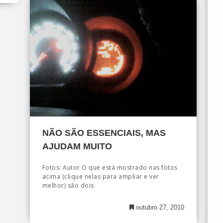
NÃO SÃO ESSENCIAIS, MAS
AJUDAM MUITO
Fotos: Autor O que está mostrado nas fotos
acima (clique nelas para ampliar e ver
melhor) são dois
outubro 27, 2010