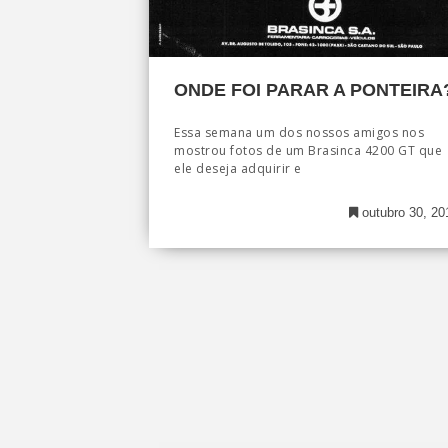
ONDE FOI PARAR A PONTEIRA
Essa semana um dos nossos amigos nos
mostrou fotos de um Brasinca 4200 GT que
ele deseja adquirir e
outubro 30, 20