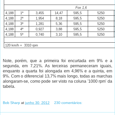
Fox 1,6
4,188
1ª
3,455
14,47
595,5
5250
4,188
2ª
1,954
8,18
595,5
5250
4,188
3ª
1,281
5,36
595,5
5250
4,188
4ª
0,927
3,88
595,5
5250
4,188
5ª
0,740
3,10
595,5
5250
120 km/h
= 3310 rpm
Note, porém, que a primeira foi encurtada em 9% e a
segunda, em 7,21%. As terceiras permaneceram iguais,
enquanto a quarta foi alongada em 4,96% e a quinta, em
9%. Com o diferencial 13,7% mais longo, todas as marchas
alongaram-se, como pode ser visto na coluna '1000 rpm' da
tabela.
Bob Sharp
at
junho 30, 2012
230 comentários: