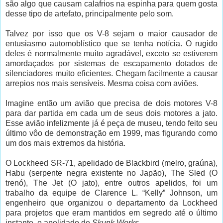
são algo que causam calafrios na espinha para quem gosta
desse tipo de artefato, principalmente pelo som.
Talvez por isso que os V-8 sejam o maior causador de
entusiasmo automoblístico que se tenha notícia. O rugido
deles é normalmente muito agradável, exceto se estiverem
amordaçados por sistemas de escapamento dotados de
silenciadores muito eficientes. Chegam facilmente a causar
arrepios nos mais sensíveis. Mesma coisa com aviões.
Imagine então um avião que precisa de dois motores V-8
para dar partida em cada um de seus dois motores a jato.
Esse avião infelizmente já é peça de museu, tendo feito seu
último vôo de demonstração em 1999, mas figurando como
um dos mais extremos da história.
O Lockheed SR-71, apelidado de Blackbird (melro, graúna),
Habu (serpente negra existente no Japão), The Sled (O
trenó), The Jet (O jato), entre outros apelidos, foi um
trabalho da equipe de Clarence L. “Kelly” Johnson, um
engenheiro que organizou o departamento da Lockheed
para projetos que eram mantidos em segredo até o último
instante, e apelidado de
Skunk Works
.