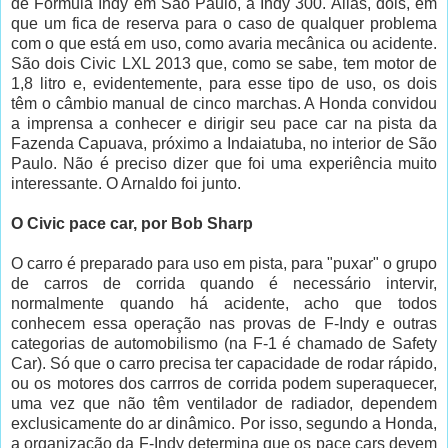
de Fórmula Indy em São Paulo, a Indy 300. Aliás, dois, em
que um fica de reserva para o caso de qualquer problema
com o que está em uso, como avaria mecânica ou acidente.
São dois Civic LXL 2013 que, como se sabe, tem motor de
1,8 litro e, evidentemente, para esse tipo de uso, os dois
têm o câmbio manual de cinco marchas. A Honda convidou
a imprensa a conhecer e dirigir seu pace car na pista da
Fazenda Capuava, próximo a Indaiatuba, no interior de São
Paulo. Não é preciso dizer que foi uma experiência muito
interessante. O Arnaldo foi junto.
O Civic pace car, por Bob Sharp
O carro é preparado para uso em pista, para "puxar" o grupo
de carros de corrida quando é necessário intervir,
normalmente quando há acidente, acho que todos
conhecem essa operação nas provas de F-Indy e outras
categorias de automobilismo (na F-1 é chamado de Safety
Car). Só que o carro precisa ter capacidade de rodar rápido,
ou os motores dos carrros de corrida podem superaquecer,
uma vez que não têm ventilador de radiador, dependem
exclusicamente do ar dinâmico. Por isso, segundo a Honda,
a organização da F-Indy determina que os pace cars devem