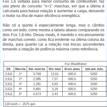
Fox 1,6 voltada para menor consumo de combustível, faz
uso pleno do conceito "n+1" marchas, em que a última é
calculada para baixar rotação e aumentar a carga, deixando
o motor na ilha de maior eficiência energética.
Não só a quinta é especialmente longa, mas o câmbio
como um todo, como mostra a tabela abaixo comparando os
dois Fox 1,6-litro. Desse modo, é mantido o escalonamento
de marchas correto, como fica evidente na última coluna da
direita, para quanto cai a rotação nas trocas ascendentes
tomando a rotação de potência máxima como referência.
Fox BlueMotion
Dif.
Marcha
Rel. marcha
Rel. total
Ø ext. pneu
rpm pot. máx.
3,611
1ª
3,769
13,61
600,6
5250
3,611
2ª
2,095
7,57
600,6
5250
3,611
3ª
1,281
4,63
600,6
5250
3,611
4ª
0,881
3,18
600,6
5250
3,611
5ª
0,673
2,43
600,6
5250
120 km/h
= 2575 rpm