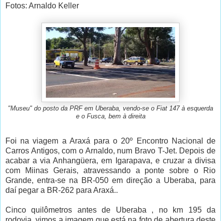
Fotos: Arnaldo Keller
"Museu" do posto da PRF em Uberaba, vendo-se o Fiat 147 à esquerda
e o Fusca, bem à direita
Foi na viagem a Araxá para o 20º Encontro Nacional de
Carros Antigos, com o Arnaldo, num Bravo T-Jet. Depois de
acabar a via Anhangüera, em Igarapava, e cruzar a divisa
com Miinas Gerais, atravessando a ponte sobre o Rio
Grande, entra-se na BR-050 em direção a Uberaba, para
daí pegar a BR-262 para Araxá..
Cinco quilômetros antes de Uberaba , no km 195 da
rodovia, vimos a imagem que está na foto de abertura deste