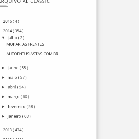
ARQUIVO AE CLASSIC
2016
( 4 )
►
2014
( 354 )
▼
julho
( 2 )
▼
MOPAR, AS FRENTES
AUTOENTUSIASTAS.COM.BR
junho
( 55 )
►
maio
( 57 )
►
abril
( 54 )
►
março
( 60 )
►
fevereiro
( 58 )
►
janeiro
( 68 )
►
2013
( 474 )
►