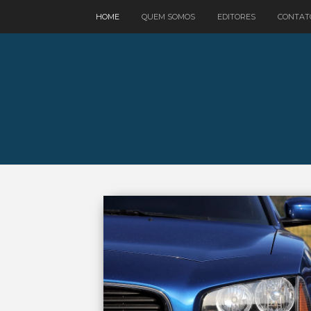
google.com, pub-3521758178363208, DIRECT, f08c47fec0942fa0
HOME
QUEM SOMOS
EDITORES
CONTAT