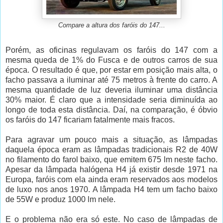
Compare a altura dos faróis do 147...
Porém, as oficinas regulavam os faróis do 147 com a
mesma queda de 1% do Fusca e de outros carros de sua
época. O resultado é que, por estar em posição mais alta, o
facho passava a iluminar até 75 metros à frente do carro. A
mesma quantidade de luz deveria iluminar uma distância
30% maior. É claro que a intensidade seria diminuída ao
longo de toda esta distância. Daí, na comparação, é óbvio
os faróis do 147 ficariam fatalmente mais fracos.
Para agravar um pouco mais a situação, as lâmpadas
daquela época eram as lâmpadas tradicionais R2 de 40W
no filamento do farol baixo, que emitem 675 lm neste facho.
Apesar da lâmpada halógena H4 já existir desde 1971 na
Europa, faróis com ela ainda eram reservados aos modelos
de luxo nos anos 1970. A lâmpada H4 tem um facho baixo
de 55W e produz 1000 lm nele.
E o problema não era só este. No caso de lâmpadas de