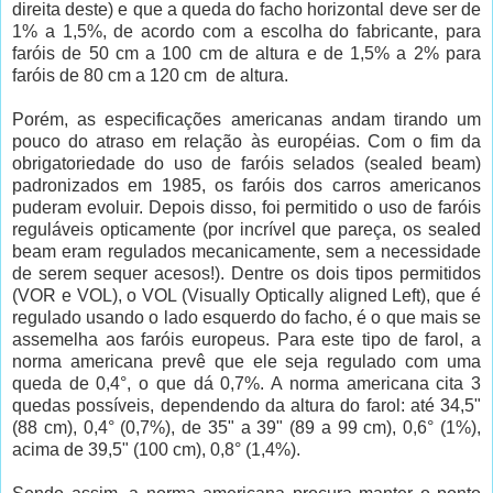
direita deste) e que a queda do facho horizontal deve ser de
1% a 1,5%, de acordo com a escolha do fabricante, para
faróis de 50 cm a 100 cm de altura e de 1,5% a 2% para
faróis de 80 cm a 120 cm de altura.
Porém, as especificações americanas andam tirando um
pouco do atraso em relação às européias. Com o fim da
obrigatoriedade do uso de faróis selados (sealed beam)
padronizados em 1985, os faróis dos carros americanos
puderam evoluir. Depois disso, foi permitido o uso de faróis
reguláveis opticamente (por incrível que pareça, os sealed
beam eram regulados mecanicamente, sem a necessidade
de serem sequer acesos!). Dentre os dois tipos permitidos
(VOR e VOL), o VOL (Visually Optically aligned Left), que é
regulado usando o lado esquerdo do facho, é o que mais se
assemelha aos faróis europeus. Para este tipo de farol, a
norma americana prevê que ele seja regulado com uma
queda de 0,4°, o que dá 0,7%. A norma americana cita 3
quedas possíveis, dependendo da altura do farol: até 34,5"
(88 cm), 0,4° (0,7%), de 35" a 39" (89 a 99 cm), 0,6° (1%),
acima de 39,5" (100 cm), 0,8° (1,4%).