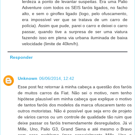
lerdeza a ponto de levantar suspeitas. Era uma Palio
Adventure com todos os SEIS faróis ligados, no facho
alto, e sem o giroflex ligado (logo, pelo ofuscamento,
era impossível ver que se tratava de um carro de
polícia). Assim que pude, parei o carro e deixei o carro
passar, quando tive a surpresa de ser uma viatura
fazendo isso em plena via urbana iluminada de baixa
velocidade (limite de 40km/h).
Responder
Unknown
06/06/2014, 12:42
Esse post fez retornar à minha cabeça a questão dos faróis
de muitos carros da Fiat. Não sei o motivo, nem tenho
hipótese plausível em minha cabeça que explique o motivo
de tantos faróis dos modelos da marca ofuscarem tanto os
outros motoristas. Não é possível que seja erro de projeto
de vários carros ou um controle de qualidade tão ruim que
deixe passar os faróis tremendamente desregulados. Já vi
Mille, Uno, Palio G3, Grand Siena e até mesmo o Bravo
com esse problema (mas especialmente Mille, Uno e