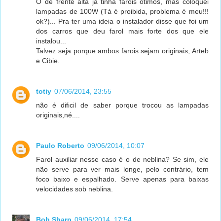
O de frente alta já tinha farois otimos, mas coloquei
lampadas de 100W (Tá é proibida, problema é meu!!!
ok?)... Pra ter uma ideia o instalador disse que foi um
dos carros que deu farol mais forte dos que ele
instalou...
Talvez seja porque ambos farois sejam originais, Arteb
e Cibie.
totiy
07/06/2014, 23:55
não é dificil de saber porque trocou as lampadas
originais,né....
Paulo Roberto
09/06/2014, 10:07
Farol auxiliar nesse caso é o de neblina? Se sim, ele
não serve para ver mais longe, pelo contrário, tem
foco baixo e espalhado. Serve apenas para baixas
velocidades sob neblina.
Bob Sharp
09/06/2014, 17:54