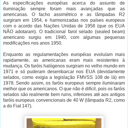
As especificações européias acerca do assunto de
iluminação sempre foram mais avançadas que as
americanas. O facho assimétrico e as lâmpadas R2
surgiram em 1954, e harmonizadas nos países europeus
com o acordo das Nações Unidas de 1958 (que os EUA
NÃO adotaram). O tradicional farol selado (sealed beam)
americano surgiu em 1940, com algumas pequenas
modificações nos anos 1950.
Enquanto as regulamentações européias evoluíam mais
rapidamente, as americanas eram mais resistentes à
mudança. Os faróis halógenos surgiram no velho mundo em
1971 e só puderam desembarcar nos EUA (devidamente
selados, como exigia a legislação FMVSS 108 de lá) em
1978. Sendo assim, os faróis europeus sempre iluminaram
melhor que os americanos. O que não é difícil, pois os faróis
selados são realmente bem ruins, inferiores até aos antigos
faróis europeus convencionais de 40 W (lâmpada R2, como
a do Fiat 147).