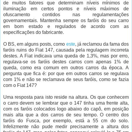
de muitos fatores que determinam níveis mínimos de
iluminação em certos pontos e níveis máximos de
ofuscamento contidos nas regulamentações
governamentais. Mantenha sempre os faróis do seu carro
em bom estado e regulados de acordo com as
especificações do fabricante.
O BS, em alguns posts, como
este
, já reclamou da fama dos
faróis ruins do Fiat 147, causada pela regulagem incorreta
destes. A Fiat indicava uma queda de 1,3%, mas por erro,
regulava-se os faróis destes carros com apenas 1% de
queda, como era comum em outros carros da época. A
pergunta que fica é: por que em outros carros se regulava
com 1% e não se reclamava de seus faróis, como se fazia
com o Fiat 147?
Uma resposta para isto reside na altura. Os que conhecem
o carro devem se lembrar que o 147 tinha uma frente alta,
com os faróis colocados logo abaixo do capô, em posição
mais alta que a dos carros de seu tempo. O centro dos
faróis do Fusca, por exemplo, está a 55 cm do solo.
Infelizmente não pude medir precisamente a altura dos