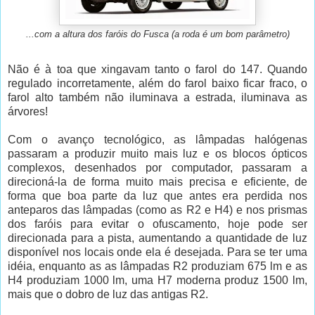
...com a altura dos faróis do Fusca (a roda é um bom parâmetro)
Não é à toa que xingavam tanto o farol do 147. Quando
regulado incorretamente, além do farol baixo ficar fraco, o
farol alto também não iluminava a estrada, iluminava as
árvores!
Com o avanço tecnológico, as lâmpadas halógenas
passaram a produzir muito mais luz e os blocos ópticos
complexos, desenhados por computador, passaram a
direcioná-la de forma muito mais precisa e eficiente, de
forma que boa parte da luz que antes era perdida nos
anteparos das lâmpadas (como as R2 e H4) e nos prismas
dos faróis para evitar o ofuscamento, hoje pode ser
direcionada para a pista, aumentando a quantidade de luz
disponível nos locais onde ela é desejada. Para se ter uma
idéia, enquanto as as lâmpadas R2 produziam 675 lm e as
H4 produziam 1000 lm, uma H7 moderna produz 1500 lm,
mais que o dobro de luz das antigas R2.