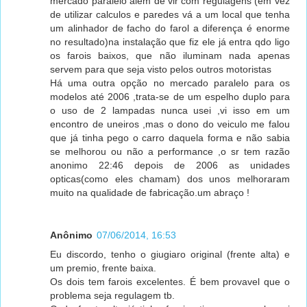
mercado paralelo alem de vir com regulagens (em vez
de utilizar calculos e paredes vá a um local que tenha
um alinhador de facho do farol a diferença é enorme
no resultado)na instalação que fiz ele já entra qdo ligo
os farois baixos, que não iluminam nada apenas
servem para que seja visto pelos outros motoristas
Há uma outra opção no mercado paralelo para os
modelos até 2006 ,trata-se de um espelho duplo para
o uso de 2 lampadas nunca usei ,vi isso em um
encontro de uneiros ,mas o dono do veiculo me falou
que já tinha pego o carro daquela forma e não sabia
se melhorou ou não a performance ,o sr tem razão
anonimo 22:46 depois de 2006 as unidades
opticas(como eles chamam) dos unos melhoraram
muito na qualidade de fabricação.um abraço !
Anônimo
07/06/2014, 16:53
Eu discordo, tenho o giugiaro original (frente alta) e
um premio, frente baixa.
Os dois tem farois excelentes. É bem provavel que o
problema seja regulagem tb.