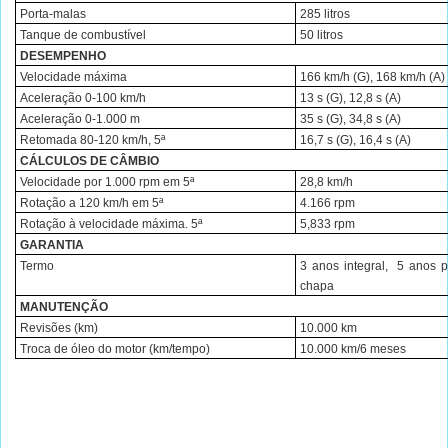
Porta-malas
285 litros
Tanque de combustível
50 litros
DESEMPENHO
Velocidade máxima
166 km/h
(G), 168 km/h (A)
Aceleração 0-100 km/h
13 s (G), 12,8 s (A)
Aceleração 0-1.000 m
35 s (G), 34,8 s (A)
Retomada 80-120 km/h, 5ª
16,7 s (G), 16,4 s (A)
CÁLCULOS DE CÂMBIO
Velocidade por 1.000 rpm em 5ª
28,8 km/h
Rotação a 120 km/h em 5ª
4.166 rpm
Rotação à velocidade máxima. 5ª
5,833 rpm
GARANTIA
Termo
3 anos integral,
5 anos p
chapa
MANUTENÇÃO
Revisões (km)
10.000 km
Troca de óleo do motor (km/tempo)
10.000 km/6 meses