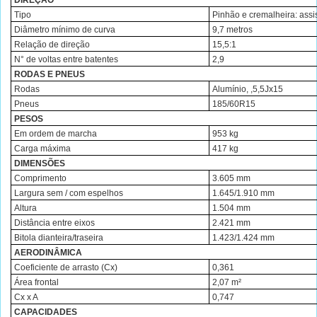
Tipo
Pinhão e cremalheira: assis
Diâmetro mínimo de curva
9,7 metros
Relação de direção
15,5:1
N° de voltas entre batentes
2,9
RODAS E PNEUS
Rodas
Alumínio, ,5,5Jx15
Pneus
185/60R15
PESOS
Em ordem de marcha
953 kg
Carga máxima
417 kg
DIMENSÕES
Comprimento
3.605 mm
Largura sem / com espelhos
1.645/1.910 mm
Altura
1.504 mm
Distância entre eixos
2.421 mm
Bitola dianteira/traseira
1.423/1.424 mm
AERODINÂMICA
Coeficiente de arrasto (Cx)
0,361
Área frontal
2,07 m²
Cx x A
0,747
CAPACIDADES