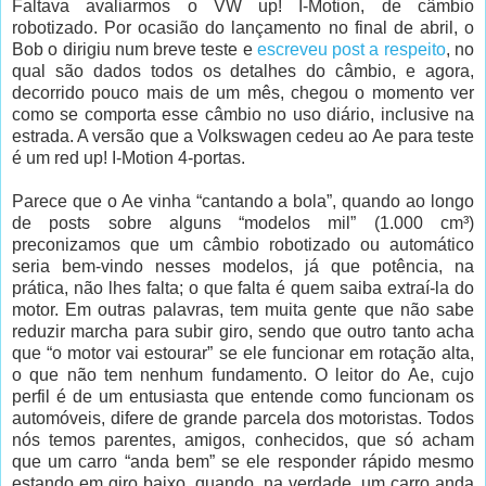
Faltava avaliarmos o VW up! I-Motion, de câmbio
robotizado. Por ocasião do lançamento no final de abril, o
Bob o dirigiu num breve teste e
escreveu post a respeito
, no
qual são dados todos os detalhes do câmbio, e agora,
decorrido pouco mais de um mês, chegou o momento ver
como se comporta esse câmbio no uso diário, inclusive na
estrada. A versão que a Volkswagen cedeu ao Ae para teste
é um red up! I-Motion 4-portas.
Parece que o Ae vinha “cantando a bola”, quando ao longo
de posts sobre alguns “modelos mil” (1.000 cm³)
preconizamos que um câmbio robotizado ou automático
seria bem-vindo nesses modelos, já que potência, na
prática, não lhes falta; o que falta é quem saiba extraí-la do
motor. Em outras palavras, tem muita gente que não sabe
reduzir marcha para subir giro, sendo que outro tanto acha
que “o motor vai estourar” se ele funcionar em rotação alta,
o que não tem nenhum fundamento. O leitor do Ae, cujo
perfil é de um entusiasta que entende como funcionam os
automóveis, difere de grande parcela dos motoristas. Todos
nós temos parentes, amigos, conhecidos, que só acham
que um carro “anda bem” se ele responder rápido mesmo
estando em giro baixo, quando, na verdade, um carro anda