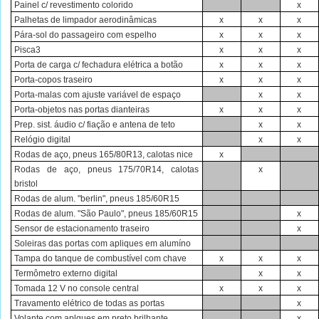
Painel c/ revestimento colorido
x
Palhetas de limpador aerodinâmicas
x
x
x
Pára-sol do passageiro com espelho
x
x
x
Pisca3
x
x
x
Porta de carga c/ fechadura elétrica a botão
x
x
x
Porta-copos traseiro
x
x
x
Porta-malas com ajuste variável de espaço
x
x
Porta-objetos nas portas dianteiras
x
x
x
Prep. sist. áudio c/ fiação e antena de teto
x
x
Relógio digital
x
x
Rodas de aço, pneus 165/80R13, calotas nice
x
Rodas de aço, pneus 175/70R14, calotas
x
bristol
Rodas de alum. "berlin", pneus 185/60R15
Rodas de alum. "São Paulo", pneus 185/60R15
x
Sensor de estacionamento traseiro
x
Soleiras das portas com apliques em alumíno
Tampa do tanque de combustível com chave
x
x
x
Termômetro externo digital
x
x
Tomada 12 V no console central
x
x
x
Travamento elétrico de todas as portas
x
Volante com aplques em preto brilhante
x