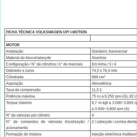
FICHA TÉCNICA VOLKSWAGEN UP! I-MOTION
MOTOR
Instalação
Dianteiro, transversal
Material do bloco/cabeçote
Alumínio
Configuração / N° de cilindros / n° de mancais
Em linha / 3 / 4
Diâmetro x curso
74,5 x 76,4 mm
Cilindrada
999 cm³
Aspiração
Atmosférica
Taxa de compressão
11,5:1
Potência máxima
75 cv a 6.250 rpm (G), 82 c
Torque máximo
9,7 m·kgf a 3.000~3.800 r
a 3.000~3.800 rpm (A)
N° de válvulas por cilindro
4
N° de comandos de válvulas /localização /
2 / cabeçote / correia dent
acionamento
Formação de mistura
Injeção eletrônica multiipo