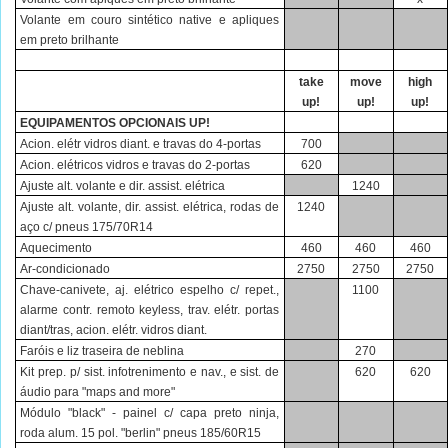
Volante em couro sintético native e apliques
em preto brilhante
take
move
high
up!
up!
up!
EQUIPAMENTOS OPCIONAIS UP!
Acion. elétr vidros diant. e travas do 4-portas
700
Acion. elétricos vidros e travas do 2-portas
620
Ajuste alt. volante e dir. assist. elétrica
1240
Ajuste alt. volante, dir. assist. elétrica, rodas de
1240
aço c/ pneus 175/70R14
Aquecimento
460
460
460
Ar-condicionado
2750
2750
2750
Chave-canivete, aj. elétrico espelho c/ repet.,
1100
alarme contr. remoto keyless, trav. elétr. portas
diant/tras, acion. elétr. vidros diant.
Faróis e liz traseira de neblina
270
Kit prep. p/ sist. infotrenimento e nav., e sist. de
620
620
áudio para "maps and more"
Módulo "black" - painel c/ capa preto ninja,
roda alum. 15 pol. "berlin" pneus 185/60R15