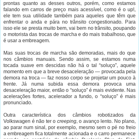
prontas quanto as desses outros, porém, como estamos
falando em carros de preço mais acessível, como é o up!,
ele tem sua utilidade também para aqueles que têm que
enfrentar o anda e pára no trânsito congestionado. Para
isso ele se presta muito bem, vai bem no trânsito, poupando
o motorista das trocas de marcha e do mais trabalhoso, que
é usar a embreagem.
Mas suas trocas de marcha são demoradas, mais do que
nos câmbios manuais. Sendo assim, se estamos numa
tocada suave em descidas não há o tal “soluço”, aquele
momento em que a breve desaceleração — provocada pela
demora na troca — faz nosso corpo se projetar um pouco à
frente. Já numa subida essa demora provoca uma
desaceleração maior, então o “soluço” é mais evidente. Nas
acelerações fortes, acelerador a fundo, o “soluço” é mais
pronunciado.
Outra característica dos câmbios robotizados da
Volkswagen é não ter o
creeping
, o avanço lento. No plano,
ao parar num sinal, por exemplo, mesmo sem o pé no freio
a embreagem fica totalmente acionada e o carro permanece