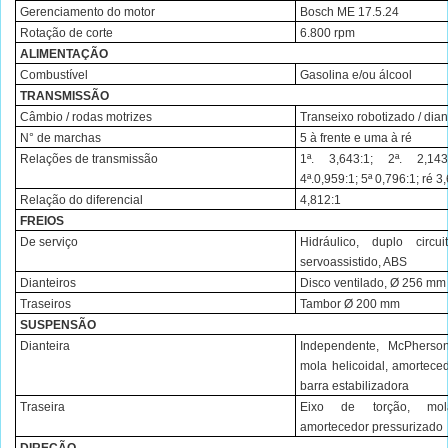
Gerenciamento do motor
Bosch ME 17.5.24
Rotação de corte
6.800 rpm
ALIMENTAÇÃO
Combustível
Gasolina e/ou álcool
TRANSMISSÃO
Câmbio / rodas motrizes
Transeixo robotizado / dian
N° de marchas
5 à frente e uma à ré
Relações de transmissão
1ª. 3,643:1; 2ª. 2,143
4ª.0,959:1; 5ª 0,796:1; ré 3
Relação do diferencial
4,812:1
FREIOS
De serviço
Hidráulico, duplo circu
servoassistido, ABS
Dianteiros
Disco ventilado, Ø 256 mm
Traseiros
Tambor Ø 200 mm
SUSPENSÃO
Dianteira
Independente, McPherso
mola helicoidal, amortece
barra estabilizadora
Traseira
Eixo de torção, mol
amortecedor pressurizado
DIREÇÃO