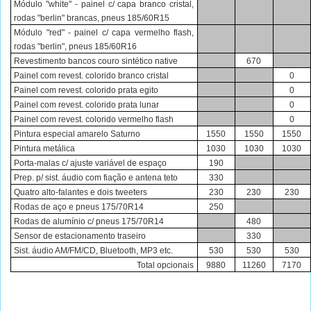
Módulo "white" - painel c/ capa branco cristal,
rodas "berlin" brancas, pneus 185/60R15
Módulo "red" - painel c/ capa vermelho flash,
rodas "berlin", pneus 185/60R16
Revestimento bancos couro sintético native
670
Painel com revest. colorido branco cristal
0
Painel com revest. colorido prata egito
0
Painel com revest. colorido prata lunar
0
Painel com revest. colorido vermelho flash
0
Pintura especial amarelo Saturno
1550
1550
1550
Pintura metálica
1030
1030
1030
Porta-malas c/ ajuste variável de espaço
190
Prep. p/ sist. áudio com fiação e antena teto
330
Quatro alto-falantes e dois tweeters
230
230
230
Rodas de aço e pneus 175/70R14
250
Rodas de alumínio c/ pneus 175/70R14
480
Sensor de estacionamento traseiro
330
Sist. áudio AM/FM/CD, Bluetooth, MP3 etc.
530
530
530
Total opcionais
9880
11260
7170