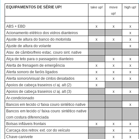
EQUIPAMENTOS DE SÉRIE UP!
take up!
move
high up!
up!
ABS + EBD
x
x
x
Acionamento elétrico dos vidros dianteiros
x
Ajuste de altura do banco do motorista
x
x
x
Ajuste de altura do volante
x
Alav. de câmbio/freio estac. couro sint. native
Alça de teto para o passageiro dianteiro
x
x
Alerta de frenagem de emergência
x
x
x
Alerta sonoro de faróis ligados
x
x
x
Alerta sonoro/visual de cintos desatados
x
x
x
Apoios de cabeça traseiros c/ aj. alt (2)
x
Apoios de cabeça traseiros c/ aj. alt (3)
x
x
Ar-condicionado
Bancos em tecido c/ faixa couro sintético native
x
Bancos em tecido c/ faixa couro sintético native
com costura diferenciada
Bolsas infláveis frontais
x
x
x
Carcaça dos retrov. ext. cor do veículo
x
x
Chave-canivete
x
x