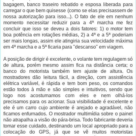
bagagem, banco traseiro rebatido e esposa liberada para
carregar o que bem quisesse (como se elas precisassem de
nossa autorização para isso...). O fato de ele em nenhum
momento necessitar reduzir para a 4ª marcha me fez
concluir que isso se deveu a dois fatores: 1) o motor tem
boa potência em rotações médias, 2) a 4ª e a 5ª poderiam
ser mais longas, assim ele atingiria sua velocidade máxima
em 4ª marcha e a 5ª ficaria para "descanso" em viagem.
A posição de dirigir é excelente, o volante tem regulagem só
de altura, porém mesmo assim fica na distância certa; o
banco do motorista também tem ajuste de altura. Os
mostradores dão leitura fácil, a direção, com assistência
elétrica variável, é rápida e tem bom peso, os comandos
estão todos à mão e são simples e intuitivos, sendo que
logo nos acostumamos com eles e nem olhá-los
precisamos para os acionar. Sua visibilidade é excelente e
ele é um carro cujo ambiente é arejado e agradável, não
ficamos enfurnados. O mostrador multimídia sobre o painel
não atrapalha a visão do pára-brisa. Todo fabricante deveria
tomar esse cuidado, destinando um local apropriado para a
colocação do GPS, já que se vê muitos motoristas