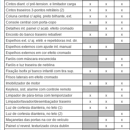
Cintos diant. c/ pré-tension. e limitador carga
x
x
x
Cintos traseiros 3-pontos retráteis (2)
x
x
x
Coluna central c/ apliq. preto bilhante, ext.
x
x
x
Console central com porta-copo
x
x
x
Detalhes int. painel c/ acab. efeito cromado
x
x
Encosto do banco traseiro rebatível
x
x
x
Espelhos ext. c/ aj. elétr. e repetidoras ind. dir.
x
Espelhos externos com ajuste int. manual
x
x
Espelhos externos em cor efeito cromado
Faróis com máscara escurecida
x
x
Faróis e luz traseira de neblina
x
Fixação Isofix p/ banco infantil com tira sup.
x
x
x
Frisos laterais em efeito cromado
Imobilizador de motor
x
x
x
Keyless, sist. alarme com controle remoto
x
Limpador de pára-brisa com temporizador
x
x
x
Limpador/lavador/desembaçador traseiro
x
x
x
Luz de cortesia dianteira, no teto (1)
x
x
Luz de cortesia dianteira, no teto (2)
x
Maçanetas das portas na cor do veículo
x
x
Painel c/ revest. texturizado cinza dublin
x
x