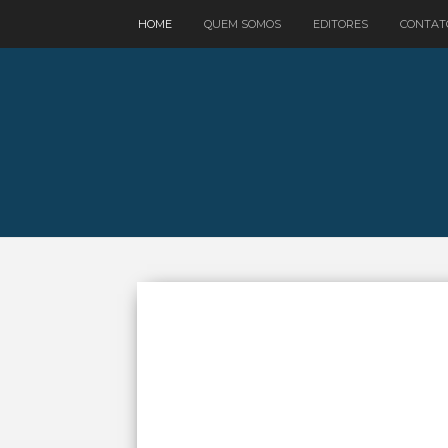
google.com, pub-3521758178363208, DIRECT, f08c47fec0942fa0
HOME
QUEM SOMOS
EDITORES
CONTAT