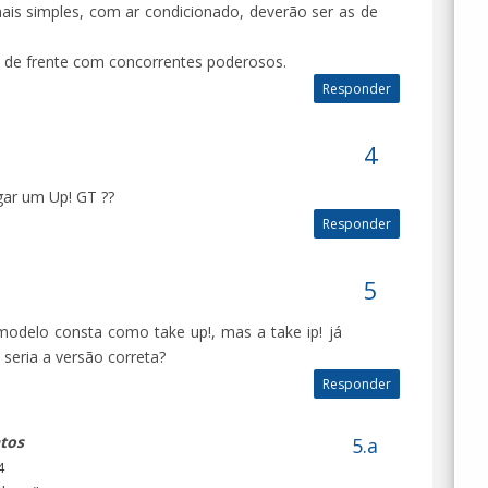
is simples, com ar condicionado, deverão ser as de
 de frente com concorrentes poderosos.
Responder
ar um Up! GT ??
Responder
 modelo consta como take up!, mas a take ip! já
 seria a versão correta?
Responder
tos
4