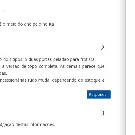
o ¬¬
é o meio do ano pelo no Ka
dois tipos: o duas portas peladão para frotista
e a versão de topo completa. As demais parece que
das.
concessionárias tudo muda, dependendo do estoque e
Responder
vulgação destas informações.