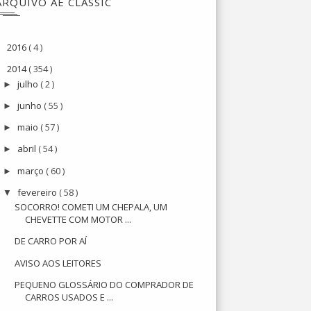
ARQUIVO AE CLASSIC
2016
( 4 )
►
2014
( 354 )
▼
julho
( 2 )
►
junho
( 55 )
►
maio
( 57 )
►
abril
( 54 )
►
março
( 60 )
►
fevereiro
( 58 )
▼
SOCORRO! COMETI UM CHEPALA, UM
CHEVETTE COM MOTOR ...
DE CARRO POR AÍ
AVISO AOS LEITORES
PEQUENO GLOSSÁRIO DO COMPRADOR DE
CARROS USADOS E ...