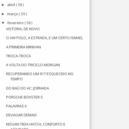
abril
( 58 )
►
março
( 59 )
►
fevereiro
( 58 )
▼
VISTORIA, DE NOVO
O VW POLO, A ESTRADA, E UM CERTO ISMAEL
A PRIMEIRA MINIVAN
TROCA-TROCA
A VOLTA DO TRICICLO MORGAN
RECUPERANDO UM 917 ESQUECIDO NO
TEMPO
DO BAÚ DO AC: JORNADA
PORSCHE BOXSTER S
PALAVRAS II
DEVAGAR DEMAIS
NISSAN TIIDA HATCH, CONFORTO E