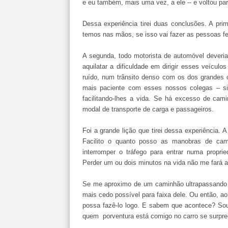
e eu também, mais uma vez, a ele -- e voltou par
Dessa experiência tirei duas conclusões. A prim
temos nas mãos, se isso vai fazer as pessoas fe
A segunda, todo motorista de automóvel deveri
aquilatar a dificuldade em dirigir esses veícul
ruído, num trânsito denso com os dos grandes 
mais paciente com esses nossos colegas – si
facilitando-lhes a vida. Se há excesso de cam
modal de transporte de carga e passageiros.
Foi a grande lição que tirei dessa experiência. A
Facilito o quanto posso as manobras de cam
interromper o tráfego para entrar numa propri
Perder um ou dois minutos na vida não me fará a
Se me aproximo de um caminhão ultrapassando o
mais cedo possível para faixa dele. Ou então, ao 
possa fazê-lo logo. E sabem que acontece? Sou
quem porventura está comigo no carro se surpr