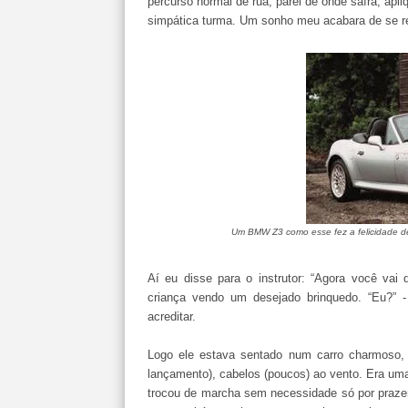
percurso normal de rua, parei de onde saíra, apl
simpática turma. Um sonho meu acabara de se re
Um BMW Z3 como esse fez a felicidade de 
Aí eu disse para o instrutor: “Agora você vai
criança vendo um desejado brinquedo. “Eu?” -
acreditar.
Logo ele estava sentado num carro charmoso
lançamento), cabelos (poucos) ao vento. Era uma c
trocou de marcha sem necessidade só por prazer,