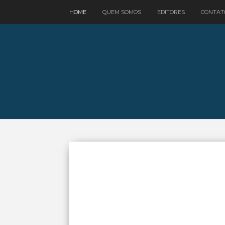
google.com, pub-3521758178363208, DIRECT, f08c47fec0942fa0
HOME
QUEM SOMOS
EDITORES
CONTAT