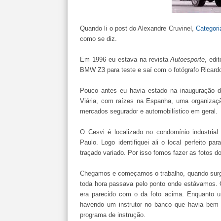
Quando li o post do Alexandre Cruvinel,
Categori
como se diz.
Em 1996 eu estava na revista
Autoesporte
, edi
BMW Z3 para teste e saí com o fotógrafo Ricardo
Pouco antes eu havia estado na inauguração d
Viária, com raízes na Espanha, uma organizaçã
mercados segurador e automobilístico em geral.
O Cesvi é localizado no condomínio industrial
Paulo. Logo identifiquei ali o local perfeito p
traçado variado. Por isso fomos fazer as fotos do
Chegamos e começamos o trabalho, quando surge
toda hora passava pelo ponto onde estávamos. 
era parecido com o da foto acima. Enquanto um
havendo um instrutor no banco que havia bem 
programa de instrução.