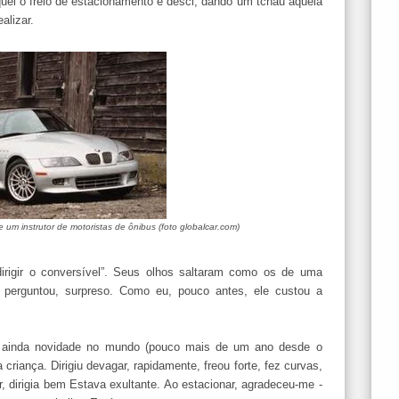
iquei o freio de estacionamento e desci, dando um tchau àquela
alizar.
um instrutor de motoristas de ônibus (foto globalcar.com)
 dirigir o conversível”. Seus olhos saltaram como os de uma
 perguntou, surpreso. Como eu, pouco antes, ele custou a
, ainda novidade no mundo (pouco mais de um ano desde o
riança. Dirigiu devagar, rapidamente, freou forte, fez curvas,
 dirigia bem Estava exultante. Ao estacionar, agradeceu-me -