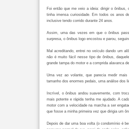
Foi então que me veio a ideia: dirigir o ônibus
tinha imensa curiosidade. Em todos os anos d
inclusive tendo corrido durante 24 anos.
Assim, uma das vezes em que o ônibus passou
surpresa, o ônibus logo encostou e parou, seguin
Mal acreditando, entrei no veículo dando um alô
não é muito fácil nesse tipo de ônibus, daquel
grande tampa do motor e a comprida alavanca de
Uma vez ao volante, que parecia medir mais
tamanho dos enormes pedais, uma análise dos limi
Incrível, o ônibus andou suavemente, com troca
mais potente e rápida tenha me ajudado. A cada
motor com a velocidade na marcha a ser engatad
que fosse a minha primeira vez que dirigia um ôn
Depois de dar uma boa volta (o condomínio é b