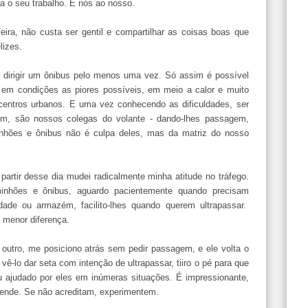
a o seu trabalho. E nós ao nosso.
eira, não custa ser gentil e compartilhar as coisas boas que
lizes.
a dirigir um ônibus pelo menos uma vez. Só assim é possível
os em condições as piores possíveis, em meio a calor e muito
centros urbanos. E uma vez conhecendo as dificuldades, ser
m, são nossos colegas do volante - dando-lhes passagem,
inhões e ônibus não é culpa deles, mas da matriz do nosso
 partir desse dia mudei radicalmente minha atitude no tráfego.
inhões e ônibus, aguardo pacientemente quando precisam
edade ou armazém, facilito-lhes quando querem ultrapassar.
 menor diferença.
utro, me posiciono atrás sem pedir passagem, e ele volta o
vê-lo dar seta com intenção de ultrapassar, tiiro o pé para que
 ajudado por eles em inúmeras situações. É impressionante,
eende. Se não acreditam, experimentem.