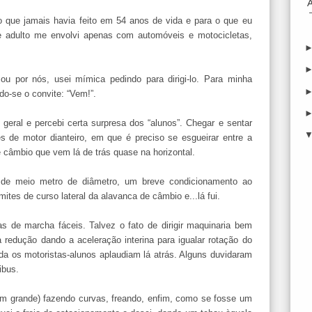
, o que jamais havia feito em 54 anos de vida e para o que eu
e adulto me envolvi apenas com automóveis e motocicletas,
 por nós, usei mímica pedindo para dirigi-lo. Para minha
do-se o convite: “Vem!”.
 geral e percebi certa surpresa dos “alunos”. Chegar e sentar
es de motor dianteiro, em que é preciso se esgueirar entre a
 câmbio que vem lá de trás quase na horizontal.
 de meio metro de diâmetro, um breve condicionamento ao
tes de curso lateral da alavanca de câmbio e...lá fui.
s de marcha fáceis. Talvez o fato de dirigir maquinaria bem
 redução dando a aceleração interina para igualar rotação do
a os motoristas-alunos aplaudiam lá atrás. Alguns duvidaram
ibus.
em grande) fazendo curvas, freando, enfim, como se fosse um