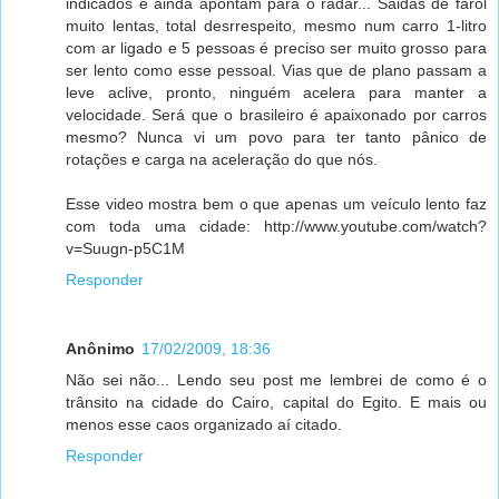
indicados e ainda apontam para o radar... Saidas de faról
muito lentas, total desrrespeito, mesmo num carro 1-litro
com ar ligado e 5 pessoas é preciso ser muito grosso para
ser lento como esse pessoal. Vias que de plano passam a
leve aclive, pronto, ninguém acelera para manter a
velocidade. Será que o brasileiro é apaixonado por carros
mesmo? Nunca vi um povo para ter tanto pânico de
rotações e carga na aceleração do que nós.
Esse video mostra bem o que apenas um veículo lento faz
com toda uma cidade: http://www.youtube.com/watch?
v=Suugn-p5C1M
Responder
Anônimo
17/02/2009, 18:36
Não sei não... Lendo seu post me lembrei de como é o
trânsito na cidade do Cairo, capital do Egito. E mais ou
menos esse caos organizado aí citado.
Responder