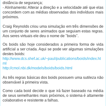
distância de segurança;
- Alinhamento: Alterar a direção e a velocidade até que elas
concordem com as médias observadas dos indivíduos mais
próximos.
Craig Reynolds criou uma simulação em três dimensões de
um conjunto de seres animados que seguiam estas regras.
Aos seres virtuais ele deu o nome de "boids".
Os boids são hoje considerados a primeira forma de vida
artificial a ser criada. Aqui se pode ver algumas simulações
destes boids:
http://www.dcs.shef.ac.uk/~paul/publications/boids/index.ht
ml
http://cmol.nbi.dk/models/boids/boids.html
As três regras básicas dos boids possuem uma sutileza não
observável à primeira vista.
Como cada boid decide o que irá fazer baseado na média
de seus semelhantes mais próximos, o sistema é altamente
colaborativo e resistente a falhas.