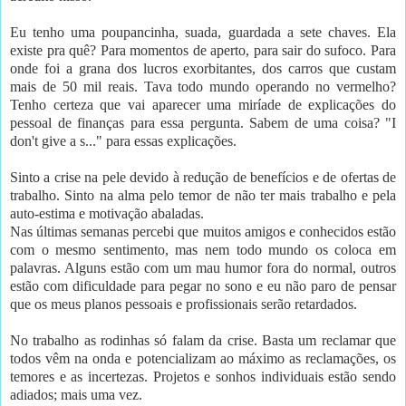
Eu tenho uma poupancinha, suada, guardada a sete chaves. Ela
existe pra quê? Para momentos de aperto, para sair do sufoco. Para
onde foi a grana dos lucros exorbitantes, dos carros que custam
mais de 50 mil reais. Tava todo mundo operando no vermelho?
Tenho certeza que vai aparecer uma miríade de explicações do
pessoal de finanças para essa pergunta. Sabem de uma coisa? "I
don't give a s..." para essas explicações.
Sinto a crise na pele devido à redução de benefícios e de ofertas de
trabalho. Sinto na alma pelo temor de não ter mais trabalho e pela
auto-estima e motivação abaladas.
Nas últimas semanas percebi que muitos amigos e conhecidos estão
com o mesmo sentimento, mas nem todo mundo os coloca em
palavras. Alguns estão com um mau humor fora do normal, outros
estão com dificuldade para pegar no sono e eu não paro de pensar
que os meus planos pessoais e profissionais serão retardados.
No trabalho as rodinhas só falam da crise. Basta um reclamar que
todos vêm na onda e potencializam ao máximo as reclamações, os
temores e as incertezas. Projetos e sonhos individuais estão sendo
adiados; mais uma vez.