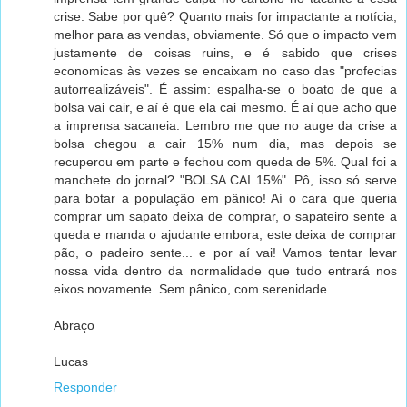
crise. Sabe por quê? Quanto mais for impactante a notícia,
melhor para as vendas, obviamente. Só que o impacto vem
justamente de coisas ruins, e é sabido que crises
economicas às vezes se encaixam no caso das "profecias
autorrealizáveis". É assim: espalha-se o boato de que a
bolsa vai cair, e aí é que ela cai mesmo. É aí que acho que
a imprensa sacaneia. Lembro me que no auge da crise a
bolsa chegou a cair 15% num dia, mas depois se
recuperou em parte e fechou com queda de 5%. Qual foi a
manchete do jornal? "BOLSA CAI 15%". Pô, isso só serve
para botar a população em pânico! Aí o cara que queria
comprar um sapato deixa de comprar, o sapateiro sente a
queda e manda o ajudante embora, este deixa de comprar
pão, o padeiro sente... e por aí vai! Vamos tentar levar
nossa vida dentro da normalidade que tudo entrará nos
eixos novamente. Sem pânico, com serenidade.
Abraço
Lucas
Responder