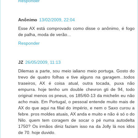
Responder
Anônimo
13/02/2009, 22:04
Esse AX está comprovado como disse o anônimo, é fogo
de palha, moda de verão...
Responder
JZ
26/05/2009, 11:13
Dilemas a parte, sou meio ialiano meio portuga. Gosto do
trevo de quatro folhas e tive alguns na garagem...todos
traseiros, AX é coisa atual, outra tocada, puxa não
empurra. hoje tenho um double chevron gti de 94, todo
original menos os pneus, os 185/60-13 da michelin eu não
acho mais. Em Portugal, o pessoal entende muito mais de
AX do que aqui na filial do império, e nem o Saxo curou a
febre. pros moldes atuais, AX anda e muito e não é só o do
Nilo. quem tem coragem de socar o pé numa autodelta
1750? Os irmãos diniz faziam isso na da Jolly lá nos idos
de 70. hoje duvido.