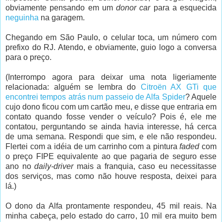
obviamente pensando em um
donor car
para a esquecida
neguinha
na garagem.
Chegando em São Paulo, o celular toca, um número com
prefixo do RJ. Atendo, e obviamente, guio logo a conversa
para o preço.
(Interrompo agora para deixar uma nota ligeriamente
relacionada: alguém se lembra do
Citroën AX GTi que
encontrei tempos atrás num passeio de Alfa Spider
? Aquele
cujo dono ficou com um cartão meu, e disse que entraria em
contato quando fosse vender o veículo? Pois é, ele me
contatou, perguntando se ainda havia interesse, há cerca
de uma semana. Respondi que sim, e ele não respondeu.
Flertei com a idéia de um carrinho com a pintura
faded
com
o preço FIPE equivalente ao que pagaria de seguro esse
ano no
daily-driver
mais a franquia, caso eu necessitasse
dos serviços, mas como não houve resposta, deixei para
lá.)
O dono da Alfa prontamente respondeu, 45 mil reais. Na
minha cabeça, pelo estado do carro, 10 mil era muito bem