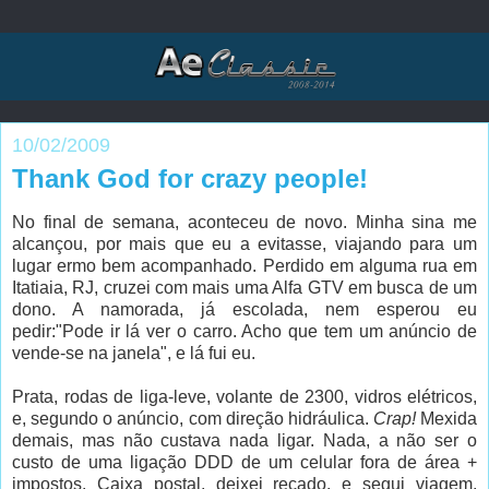
10/02/2009
Thank God for crazy people!
No final de semana, aconteceu de novo. Minha sina me
alcançou, por mais que eu a evitasse, viajando para um
lugar ermo bem acompanhado. Perdido em alguma rua em
Itatiaia, RJ, cruzei com mais uma Alfa GTV em busca de um
dono. A namorada, já escolada, nem esperou eu
pedir:"Pode ir lá ver o carro. Acho que tem um anúncio de
vende-se na janela", e lá fui eu.
Prata, rodas de liga-leve, volante de 2300, vidros elétricos,
e, segundo o anúncio, com direção hidráulica.
Crap!
Mexida
demais, mas não custava nada ligar. Nada, a não ser o
custo de uma ligação DDD de um celular fora de área +
impostos. Caixa postal, deixei recado, e segui viagem,