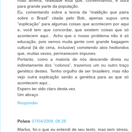
mais amena; realidade esta que, convenhamos, é dura
para grande parte da população.
Eu, comentando sobre a teoria da “maldição que paira
sobre o Brasil” citada pelo Bob, apenas supus uma
“explicação” para algumas coisas que acontecem por aqui
e, você tem que concordar, que existem coisas que só
acontecem aqui... Acho que o nosso problema não é só
educação, pois vemos muita gente com grande bagagem
cultural (lá de cima, inclusive) cometendo atos hediondos
que, muitas vezes, permanecem impunes.
Portanto, como a maioria de nós descende direta ou
indiretamente dos “colonos”, trazemos um ou outro traço
genético destes. Tenho orgulho de ser brasileiro, mas não
vejo outra explicação senão a genética para as que só
acontecem aqui...
Espero ter sido claro desta vez.
Um abraço.
Responder
Polara
07/04/2009, 08:28
Marlos, foi o que eu entendi de seu texto, mas sem stress,