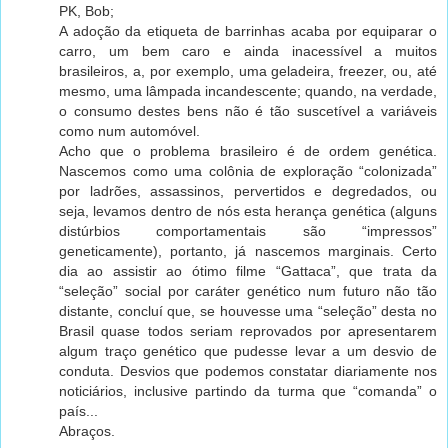
PK, Bob;
A adoção da etiqueta de barrinhas acaba por equiparar o
carro, um bem caro e ainda inacessível a muitos
brasileiros, a, por exemplo, uma geladeira, freezer, ou, até
mesmo, uma lâmpada incandescente; quando, na verdade,
o consumo destes bens não é tão suscetível a variáveis
como num automóvel.
Acho que o problema brasileiro é de ordem genética.
Nascemos como uma colônia de exploração “colonizada”
por ladrões, assassinos, pervertidos e degredados, ou
seja, levamos dentro de nós esta herança genética (alguns
distúrbios comportamentais são “impressos”
geneticamente), portanto, já nascemos marginais. Certo
dia ao assistir ao ótimo filme “Gattaca”, que trata da
“seleção” social por caráter genético num futuro não tão
distante, concluí que, se houvesse uma “seleção” desta no
Brasil quase todos seriam reprovados por apresentarem
algum traço genético que pudesse levar a um desvio de
conduta. Desvios que podemos constatar diariamente nos
noticiários, inclusive partindo da turma que “comanda” o
país...
Abraços.