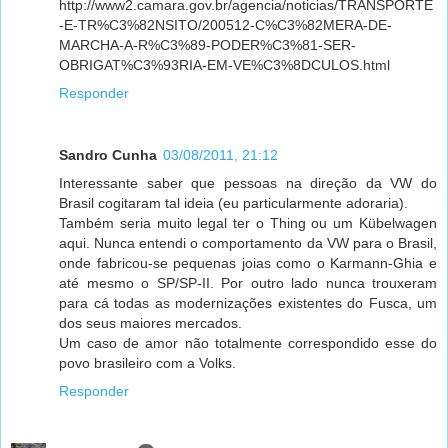
http://www2.camara.gov.br/agencia/noticias/TRANSPORTE
-E-TR%C3%82NSITO/200512-C%C3%82MERA-DE-
MARCHA-A-R%C3%89-PODER%C3%81-SER-
OBRIGAT%C3%93RIA-EM-VE%C3%8DCULOS.html
Responder
Sandro Cunha
03/08/2011, 21:12
Interessante saber que pessoas na direção da VW do
Brasil cogitaram tal ideia (eu particularmente adoraria).
Também seria muito legal ter o Thing ou um Kübelwagen
aqui. Nunca entendi o comportamento da VW para o Brasil,
onde fabricou-se pequenas joias como o Karmann-Ghia e
até mesmo o SP/SP-II. Por outro lado nunca trouxeram
para cá todas as modernizações existentes do Fusca, um
dos seus maiores mercados.
Um caso de amor não totalmente correspondido esse do
povo brasileiro com a Volks.
Responder