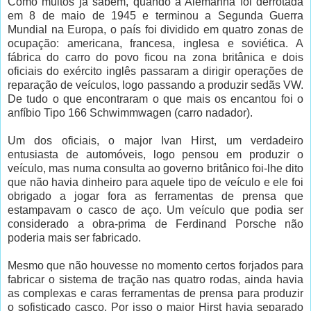
Como muitos já sabem, quando a Alemanha foi derrotada
em 8 de maio de 1945 e terminou a Segunda Guerra
Mundial na Europa, o país foi dividido em quatro zonas de
ocupação: americana, francesa, inglesa e soviética. A
fábrica do carro do povo ficou na zona britânica e dois
oficiais do exército inglês passaram a dirigir operações de
reparação de veículos, logo passando a produzir sedãs VW.
De tudo o que encontraram o que mais os encantou foi o
anfíbio Tipo 166 Schwimmwagen (carro nadador).
Um dos oficiais, o major Ivan Hirst, um verdadeiro
entusiasta de automóveis, logo pensou em produzir o
veículo, mas numa consulta ao governo britânico foi-lhe dito
que não havia dinheiro para aquele tipo de veículo e ele foi
obrigado a jogar fora as ferramentas de prensa que
estampavam o casco de aço. Um veículo que podia ser
considerado a obra-prima de Ferdinand Porsche não
poderia mais ser fabricado.
Mesmo que não houvesse no momento certos forjados para
fabricar o sistema de tração nas quatro rodas, ainda havia
as complexas e caras ferramentas de prensa para produzir
o sofisticado casco. Por isso o major Hirst havia separado