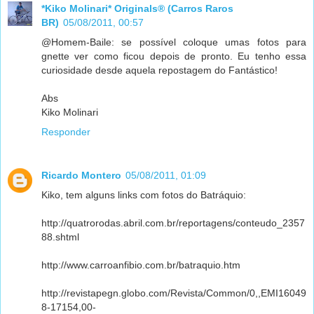
*Kiko Molinari* Originals® (Carros Raros
BR)
05/08/2011, 00:57
@Homem-Baile: se possível coloque umas fotos para
gnette ver como ficou depois de pronto. Eu tenho essa
curiosidade desde aquela repostagem do Fantástico!
Abs
Kiko Molinari
Responder
Ricardo Montero
05/08/2011, 01:09
Kiko, tem alguns links com fotos do Batráquio:
http://quatrorodas.abril.com.br/reportagens/conteudo_2357
88.shtml
http://www.carroanfibio.com.br/batraquio.htm
http://revistapegn.globo.com/Revista/Common/0,,EMI16049
8-17154,00-