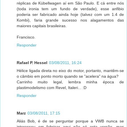
réplicas de Kübellwagen aí em São Paulo. E cá entre nós
(toda ironia tem um fundo de verdade), esse anfibio
poderia ser fabricado ainda hoje (talvez com um 1.4 de
Kombi), faria grande sucesso nos alagamentos das
maiores capitais brasileiras.
Francisco.
Responder
Rafael P. Hessel
03/08/2011, 16:24
Hélice ligada direta no eixo do motor, portanto, mantêm-se
o câmbio em ponto morto quando se "acelera" na água?
Carrinho muito legal, lembra minha época de
plastimodelismo com Revel, Italeri... :D
Responder
Marz
03/08/2011, 17:15
Aliás Bob, é de se perguntar porque a VWB nunca se
interessou em fabricar aqui não só esta versão, mas