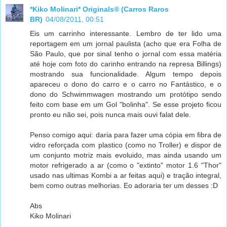
*Kiko Molinari* Originals® (Carros Raros
BR)
04/08/2011, 00:51
Eis um carrinho interessante. Lembro de ter lido uma
reportagem em um jornal paulista (acho que era Folha de
São Paulo, que por sinal tenho o jornal com essa matéria
até hoje com foto do carinho entrando na represa Billings)
mostrando sua funcionalidade. Algum tempo depois
apareceu o dono do carro e o carro no Fantástico, e o
dono do Schwimmwagen mostrando um protótipo sendo
feito com base em um Gol "bolinha". Se esse projeto ficou
pronto eu não sei, pois nunca mais ouvi falat dele.
Penso comigo aqui: daria para fazer uma cópia em fibra de
vidro reforçada com plastico (como no Troller) e dispor de
um conjunto motriz mais evoluido, mas ainda usando um
motor refrigerado a ar (como o "extinto" motor 1.6 "Thor"
usado nas ultimas Kombi a ar feitas aqui) e tração integral,
bem como outras melhorias. Eo adoraria ter um desses :D
Abs
Kiko Molinari