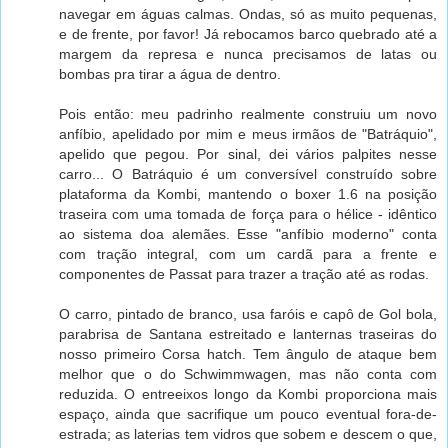
navegar em águas calmas. Ondas, só as muito pequenas,
e de frente, por favor! Já rebocamos barco quebrado até a
margem da represa e nunca precisamos de latas ou
bombas pra tirar a água de dentro.
Pois então: meu padrinho realmente construiu um novo
anfíbio, apelidado por mim e meus irmãos de "Batráquio",
apelido que pegou. Por sinal, dei vários palpites nesse
carro... O Batráquio é um conversível construído sobre
plataforma da Kombi, mantendo o boxer 1.6 na posição
traseira com uma tomada de força para o hélice - idêntico
ao sistema doa alemães. Esse "anfíbio moderno" conta
com tração integral, com um cardã para a frente e
componentes de Passat para trazer a tração até as rodas.
O carro, pintado de branco, usa faróis e capô de Gol bola,
parabrisa de Santana estreitado e lanternas traseiras do
nosso primeiro Corsa hatch. Tem ângulo de ataque bem
melhor que o do Schwimmwagen, mas não conta com
reduzida. O entreeixos longo da Kombi proporciona mais
espaço, ainda que sacrifique um pouco eventual fora-de-
estrada; as laterias tem vidros que sobem e descem o que,