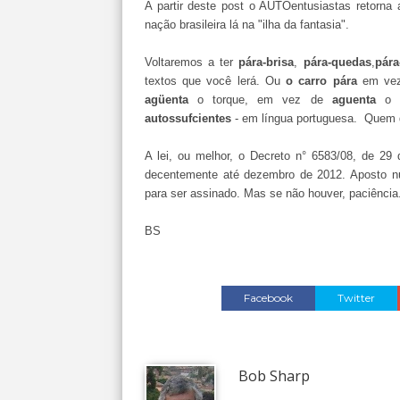
A partir deste post o AUTOentusiastas retorna
nação brasileira lá na "ilha da fantasia".
Voltaremos a ter
pára-brisa
,
pára-quedas
,
pára
textos que você lerá. Ou
o carro pára
em ve
agüenta
o torque, em vez de
aguenta
o t
autossufcientes
- em língua portuguesa. Quem q
A lei, ou melhor, o Decreto n° 6583/08, de 29
decentemente até dezembro de 2012. Aposto 
para ser assinado. Mas se não houver, paciência
BS
Facebook
Twitter
Bob Sharp