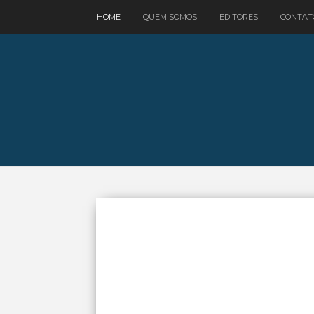
google.com, pub-3521758178363208, DIRECT, f08c47fec0942fa0
HOME
QUEM SOMOS
EDITORES
CONTAT