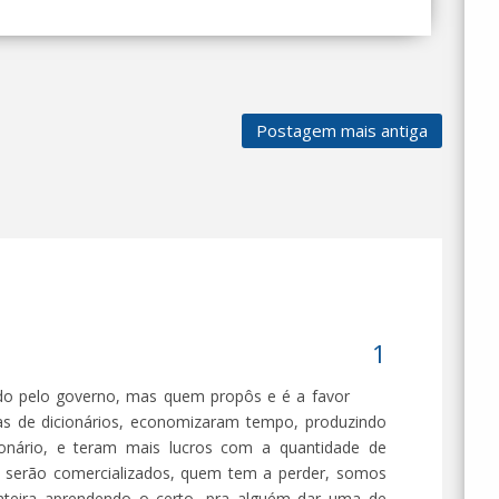
Postagem mais antiga
ido pelo governo, mas quem propôs e é a favor
cas de dicionários, economizaram tempo, produzindo
nário, e teram mais lucros com a quantidade de
os serão comercializados, quem tem a perder, somos
nteira aprendendo o certo, pra alguém dar uma de