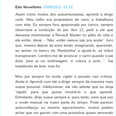
Edu Novelletto
03/08/2011, 01:52
Assim como muitos dos autoentusiastas, aprendi a dirigir
cedo. Meu velho era proprietário de vans, e trabalhava
com elas. Eu sempre fora apaixonado por carros, sempre
observava a condução do pai. Aos 12, pedi a ele que
deixasse movimentar a Renault Master no pátio do sítio e
ele então, disse: - 'Não, então vamos sair pra andar'. Juro
que, mesmo depois de anos lendo, imaginando, querendo,
ao sentar no banco da 'Renôzinha' e ajustá-lo, as mãos
transpiraram. Lembro-me de arrancar o carro quando o pai
dizia 'pisa ai na embreagem, e coloca a prim...'. Sai
trepidando de leve, mas foi.
Meu pai sempre foi muito rígido e pesado nas críticas.
Ainda é. Aprendi com ele a dirigir sempre da maneira mais
suave possível. Infelizmente, ele não admite que eu dirija
'rápido' para que possa mostrá-lo o que aprendi.
Entretanto, dirijo suave sempre e, para tanto, creio que uso
o modo manual na maior parte do tempo. Pode parecer
autoconfiança ou mesmo egocentrismo, muitos podem
achar que um garoto com uma provisória quase vencendo