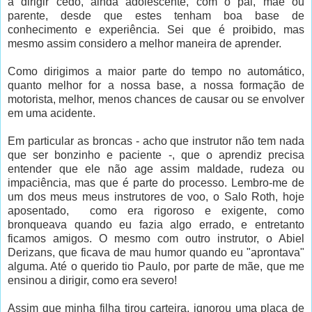
a dirigir cedo, ainda adolescente, com o pai, mãe ou
parente, desde que estes tenham boa base de
conhecimento e experiência. Sei que é proibido, mas
mesmo assim considero a melhor maneira de aprender.
Como dirigimos a maior parte do tempo no automático,
quanto melhor for a nossa base, a nossa formação de
motorista, melhor, menos chances de causar ou se envolver
em uma acidente.
Em particular as broncas - acho que instrutor não tem nada
que ser bonzinho e paciente -, que o aprendiz precisa
entender que ele não age assim maldade, rudeza ou
impaciência, mas que é parte do processo. Lembro-me de
um dos meus meus instrutores de voo, o Salo Roth, hoje
aposentado, como era rigoroso e exigente, como
bronqueava quando eu fazia algo errado, e entretanto
ficamos amigos. O mesmo com outro instrutor, o Abiel
Derizans, que ficava de mau humor quando eu "aprontava"
alguma. Até o querido tio Paulo, por parte de mãe, que me
ensinou a dirigir, como era severo!
Assim que minha filha tirou carteira, ignorou uma placa de