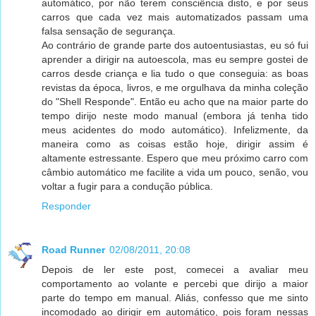
automático, por não terem consciência disto, e por seus
carros que cada vez mais automatizados passam uma
falsa sensação de segurança.
Ao contrário de grande parte dos autoentusiastas, eu só fui
aprender a dirigir na autoescola, mas eu sempre gostei de
carros desde criança e lia tudo o que conseguia: as boas
revistas da época, livros, e me orgulhava da minha coleção
do "Shell Responde". Então eu acho que na maior parte do
tempo dirijo neste modo manual (embora já tenha tido
meus acidentes do modo automático). Infelizmente, da
maneira como as coisas estão hoje, dirigir assim é
altamente estressante. Espero que meu próximo carro com
câmbio automático me facilite a vida um pouco, senão, vou
voltar a fugir para a condução pública.
Responder
Road Runner
02/08/2011, 20:08
Depois de ler este post, comecei a avaliar meu
comportamento ao volante e percebi que dirijo a maior
parte do tempo em manual. Aliás, confesso que me sinto
incomodado ao dirigir em automático, pois foram nessas