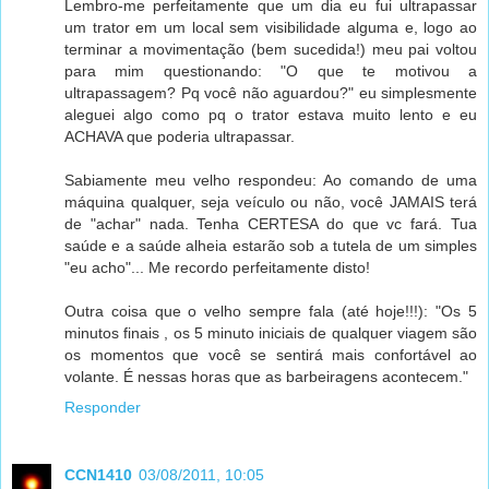
Lembro-me perfeitamente que um dia eu fui ultrapassar
um trator em um local sem visibilidade alguma e, logo ao
terminar a movimentação (bem sucedida!) meu pai voltou
para mim questionando: "O que te motivou a
ultrapassagem? Pq você não aguardou?" eu simplesmente
aleguei algo como pq o trator estava muito lento e eu
ACHAVA que poderia ultrapassar.
Sabiamente meu velho respondeu: Ao comando de uma
máquina qualquer, seja veículo ou não, você JAMAIS terá
de "achar" nada. Tenha CERTESA do que vc fará. Tua
saúde e a saúde alheia estarão sob a tutela de um simples
"eu acho"... Me recordo perfeitamente disto!
Outra coisa que o velho sempre fala (até hoje!!!): "Os 5
minutos finais , os 5 minuto iniciais de qualquer viagem são
os momentos que você se sentirá mais confortável ao
volante. É nessas horas que as barbeiragens acontecem."
Responder
CCN1410
03/08/2011, 10:05