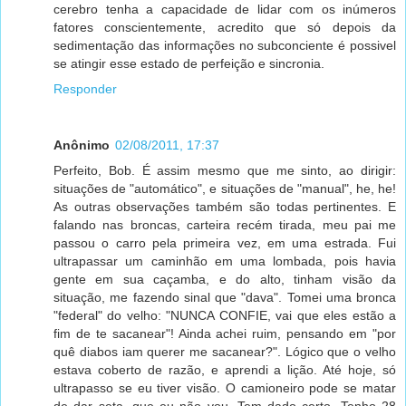
cerebro tenha a capacidade de lidar com os inúmeros
fatores conscientemente, acredito que só depois da
sedimentação das informações no subconciente é possivel
se atingir esse estado de perfeição e sincronia.
Responder
Anônimo
02/08/2011, 17:37
Perfeito, Bob. É assim mesmo que me sinto, ao dirigir:
situações de "automático", e situações de "manual", he, he!
As outras observações também são todas pertinentes. E
falando nas broncas, carteira recém tirada, meu pai me
passou o carro pela primeira vez, em uma estrada. Fui
ultrapassar um caminhão em uma lombada, pois havia
gente em sua caçamba, e do alto, tinham visão da
situação, me fazendo sinal que "dava". Tomei uma bronca
"federal" do velho: "NUNCA CONFIE, vai que eles estão a
fim de te sacanear"! Ainda achei ruim, pensando em "por
quê diabos iam querer me sacanear?". Lógico que o velho
estava coberto de razão, e aprendi a lição. Até hoje, só
ultrapasso se eu tiver visão. O camioneiro pode se matar
de dar seta, que eu não vou. Tem dado certo. Tenho 28