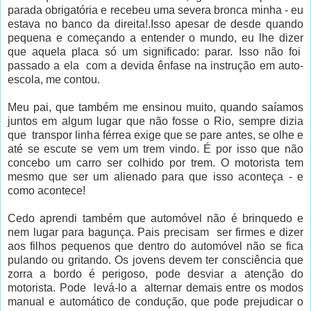
parada obrigatória e recebeu uma severa bronca minha - eu
estava no banco da direita!.Isso apesar de desde quando
pequena e começando a entender o mundo, eu lhe dizer
que aquela placa só um significado: parar. Isso não foi
passado a ela com a devida ênfase na instrução em auto-
escola, me contou.
Meu pai, que também me ensinou muito, quando saíamos
juntos em algum lugar que não fosse o Rio, sempre dizia
que transpor linha férrea exige que se pare antes, se olhe e
até se escute se vem um trem vindo. É por isso que não
concebo um carro ser colhido por trem. O motorista tem
mesmo que ser um alienado para que isso aconteça - e
como acontece!
Cedo aprendi também que automóvel não é brinquedo e
nem lugar para bagunça. Pais precisam ser firmes e dizer
aos filhos pequenos que dentro do automóvel não se fica
pulando ou gritando. Os jovens devem ter consciência que
zorra a bordo é perigoso, pode desviar a atenção do
motorista. Pode levá-lo a alternar demais entre os modos
manual e automático de condução, que pode prejudicar o