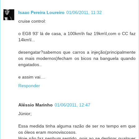
Isaac Pereira Loureiro
01/06/2011, 11:32
cruise control:
o EG8 93' lá de casa, a 100km\h faz 19km\l,com o CC faz
14km\l...
desengatar?sabemos que carros a injeção(principalmente
os mais modernos)fecham os bicos na banguela quando
engatados..
e assim vai....
Responder
Aléssio Marinho
01/06/2011, 12:47
Júnior;
Essa medida tinha alguma razão de ser no tempo em que
os óleos eram monoviscosos.
Hoje não faz nenhum sentido, pois ao se desligar qualquer