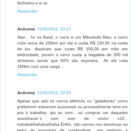
fechados e s/ ac
Responder
Anônimo
31/05/2011, 20:21
Alan... foi na Band, o carro é um Mitsubishi Miev, o carro
roda cerca de 100km por dia e custa R$ 100,00 na conta
de luz, disseram que custa R$ 100,00 por mês em
eletricidade, porem o carro custa a bagatela de 200 mil
dinheiros sendo que 60% são impostos... Ah ele roda
160km com uma carga...
Responder
Anônimo
31/05/2011, 20:25
Apesar que qdo os carros eletricos ou "geladeiras" como
preferirem estiveram acessiveis ou provavelmente terei um
pra ir trabalhar, qto ao som... só comprar um daqueles
soundracer´s com som de motor v10...
hahahahhahahahhaha Enfim, não vamos nos desvirtuar ao
tema de economia de combustivel... em motores a