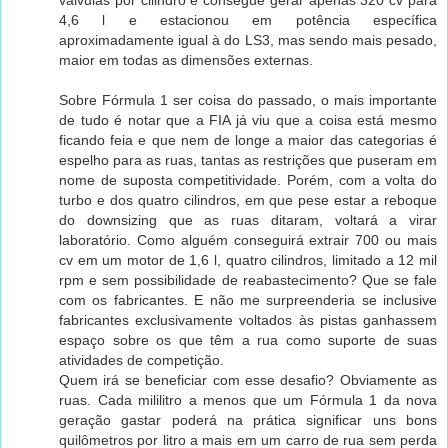
válvulas por cilindro e consegue gerar apenas 320 cv para
4,6 l e estacionou em potência específica
aproximadamente igual à do LS3, mas sendo mais pesado,
maior em todas as dimensões externas.
Sobre Fórmula 1 ser coisa do passado, o mais importante
de tudo é notar que a FIA já viu que a coisa está mesmo
ficando feia e que nem de longe a maior das categorias é
espelho para as ruas, tantas as restrições que puseram em
nome de suposta competitividade. Porém, com a volta do
turbo e dos quatro cilindros, em que pese estar a reboque
do downsizing que as ruas ditaram, voltará a virar
laboratório. Como alguém conseguirá extrair 700 ou mais
cv em um motor de 1,6 l, quatro cilindros, limitado a 12 mil
rpm e sem possibilidade de reabastecimento? Que se fale
com os fabricantes. E não me surpreenderia se inclusive
fabricantes exclusivamente voltados às pistas ganhassem
espaço sobre os que têm a rua como suporte de suas
atividades de competição.
Quem irá se beneficiar com esse desafio? Obviamente as
ruas. Cada mililitro a menos que um Fórmula 1 da nova
geração gastar poderá na prática significar uns bons
quilômetros por litro a mais em um carro de rua sem perda