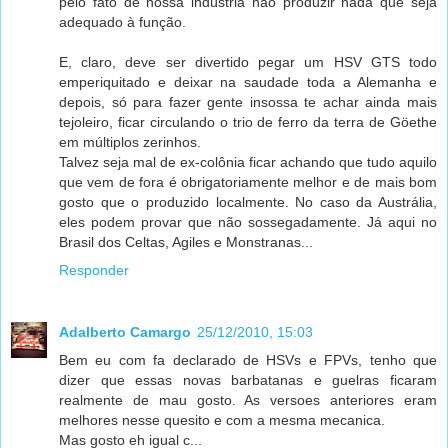
pelo fato de nossa indústria não produzir nada que seja
adequado à função.
E, claro, deve ser divertido pegar um HSV GTS todo
emperiquitado e deixar na saudade toda a Alemanha e
depois, só para fazer gente insossa te achar ainda mais
tejoleiro, ficar circulando o trio de ferro da terra de Göethe
em múltiplos zerinhos.
Talvez seja mal de ex-colônia ficar achando que tudo aquilo
que vem de fora é obrigatoriamente melhor e de mais bom
gosto que o produzido localmente. No caso da Austrália,
eles podem provar que não sossegadamente. Já aqui no
Brasil dos Celtas, Agiles e Monstranas...
Responder
Adalberto Camargo
25/12/2010, 15:03
Bem eu com fa declarado de HSVs e FPVs, tenho que
dizer que essas novas barbatanas e guelras ficaram
realmente de mau gosto. As versoes anteriores eram
melhores nesse quesito e com a mesma mecanica.
Mas gosto eh igual c...