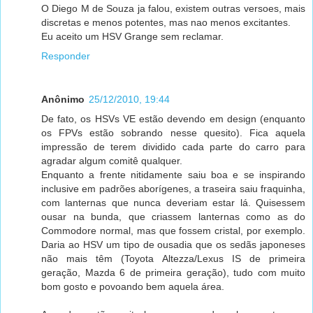
O Diego M de Souza ja falou, existem outras versoes, mais
discretas e menos potentes, mas nao menos excitantes.
Eu aceito um HSV Grange sem reclamar.
Responder
Anônimo
25/12/2010, 19:44
De fato, os HSVs VE estão devendo em design (enquanto
os FPVs estão sobrando nesse quesito). Fica aquela
impressão de terem dividido cada parte do carro para
agradar algum comitê qualquer.
Enquanto a frente nitidamente saiu boa e se inspirando
inclusive em padrões aborígenes, a traseira saiu fraquinha,
com lanternas que nunca deveriam estar lá. Quisessem
ousar na bunda, que criassem lanternas como as do
Commodore normal, mas que fossem cristal, por exemplo.
Daria ao HSV um tipo de ousadia que os sedãs japoneses
não mais têm (Toyota Altezza/Lexus IS de primeira
geração, Mazda 6 de primeira geração), tudo com muito
bom gosto e povoando bem aquela área.