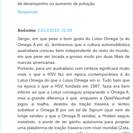
de desempenho ou aumento de poluição.
Responder
Anônimo
23/12/2010, 22:03
Sérgio, em que pese o bom gosto do Lotus Omega (e do
Omega A em si), lembremos que a cultura automobilística
australiana cresceu bem independente do resto do mundo,
em que pese ser tocada a grosso modo por duas filiais de
marcas americanas.
Portanto, para um australiano com certeza significará muito
mais o que a HSV fez em época contemporânea à do
Lotus Omega do que o Lotus Omega em si. Tudo bem que
na época o que a HSV, fundada em 1987, fazia era bem
inferior ao que a Lotus conseguiu preparando o Omega A,
mas a grande diferença é que, enquanto a Opel/Vauxhall
jogou a toalha, desistiu da tração traseira e tentou
substituir o Omega B por um tal de Signum (que nem de
longe vendeu o que o Omega B vendia), a Holden seguiu
insistindo, a ponto de ter ganho autonomia para projetar
uma plataforma de tração traseira com nível mundial (Zeta,