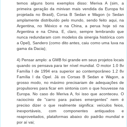
temos alguns bons exemplos disso: Meriva A (sim, a
primeira geração da minivan mais vendida da Europa foi
projetada no Brasil), Corsa B Sedan e Wagon (o Sedan
amplamente distribuído pelo mundo, sendo feito aqui, na
Argentina, no México e na China, a perua hoje só na
Argentina e na China. E, claro, sempre lembrando que
nunca redundaram com modelos da sinergia histórica com
a Opel), Sandero (como dito antes, caiu como uma luva na
gama da Dacia);
4) Pensar amplo: a GMB foi grande em seus projetos locais
quando os pensava para ter nível mundial. O motor 1.0 8v
Família I de 1994 era superior ao contemporâneo 1.2 8v
Família I da Opel. Já os Corsas B Sedan e Wagon, a
grosso modo, no máximo precisariam de adequações de
propulsores para ficar em sintonia com o que houvesse na
Europa. No caso do Meriva A, foi isso que aconteceu. O
raciocínio de "carro para países emergentes" nem é
preciso dizer o que realmente significa: veículos feios,
inexportáveis, com componentes antiquados e
reaproveitados, plataformas abaixo do padrão mundial e
por aí vai;