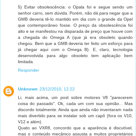
5) Evitar obsolescência: o Opala foi e segue sendo um
senhor carro, sem dúvida. Porém, não dá para negar que a
GMB deveria tê-lo mantido em dia com o grande da Opel
que contemporâneo fosse. O preço da obsolescência foi
alto e se manifestou na disparada de preço que houve com
a chegada do Omega A (que já era obsoleto quando
chegou. Bem que a GMB deveria ter feito um esforço para
já chegar aqui com o Omega B). E, claro, tecnologia
desenvolvida para algo obsoleto tem aplicação bem
limitada.
Responder
Unknown
23/12/2010, 12:22
Li, mais acima, um post sobre motores V8 "parecerem
coisa do passado". Ok, cada um com sua opinião... Mas
discordo totalmente. Ainda que ainda não inventaram nada
mais divertido para se instalar sob um capô (fora os V10,
V12 e além).
Quato ao VXR8, concordo que a aparência é discutível,
mas o conteúdo mecânico assusta a muitos proprietários