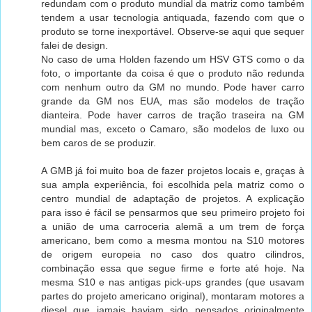
redundam com o produto mundial da matriz como também
tendem a usar tecnologia antiquada, fazendo com que o
produto se torne inexportável. Observe-se aqui que sequer
falei de design.
No caso de uma Holden fazendo um HSV GTS como o da
foto, o importante da coisa é que o produto não redunda
com nenhum outro da GM no mundo. Pode haver carro
grande da GM nos EUA, mas são modelos de tração
dianteira. Pode haver carros de tração traseira na GM
mundial mas, exceto o Camaro, são modelos de luxo ou
bem caros de se produzir.
A GMB já foi muito boa de fazer projetos locais e, graças à
sua ampla experiência, foi escolhida pela matriz como o
centro mundial de adaptação de projetos. A explicação
para isso é fácil se pensarmos que seu primeiro projeto foi
a união de uma carroceria alemã a um trem de força
americano, bem como a mesma montou na S10 motores
de origem europeia no caso dos quatro cilindros,
combinação essa que segue firme e forte até hoje. Na
mesma S10 e nas antigas pick-ups grandes (que usavam
partes do projeto americano original), montaram motores a
diesel que jamais haviam sido pensados originalmente