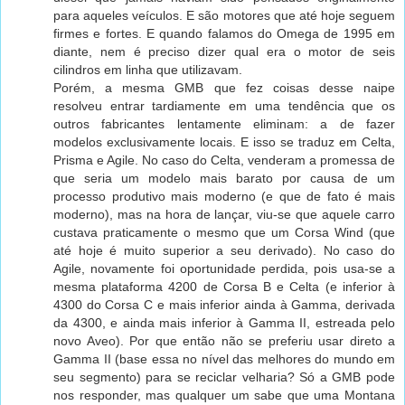
para aqueles veículos. E são motores que até hoje seguem
firmes e fortes. E quando falamos do Omega de 1995 em
diante, nem é preciso dizer qual era o motor de seis
cilindros em linha que utilizavam.
Porém, a mesma GMB que fez coisas desse naipe
resolveu entrar tardiamente em uma tendência que os
outros fabricantes lentamente eliminam: a de fazer
modelos exclusivamente locais. E isso se traduz em Celta,
Prisma e Agile. No caso do Celta, venderam a promessa de
que seria um modelo mais barato por causa de um
processo produtivo mais moderno (e que de fato é mais
moderno), mas na hora de lançar, viu-se que aquele carro
custava praticamente o mesmo que um Corsa Wind (que
até hoje é muito superior a seu derivado). No caso do
Agile, novamente foi oportunidade perdida, pois usa-se a
mesma plataforma 4200 de Corsa B e Celta (e inferior à
4300 do Corsa C e mais inferior ainda à Gamma, derivada
da 4300, e ainda mais inferior à Gamma II, estreada pelo
novo Aveo). Por que então não se preferiu usar direto a
Gamma II (base essa no nível das melhores do mundo em
seu segmento) para se reciclar velharia? Só a GMB pode
nos responder, mas qualquer um sabe que uma Montana