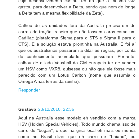
cujo desenvolvimento custou 1/5 do que a mesma GM
gastou para desenvolver a Delta, sendo que nem de longe
a Delta tem a mesma flexibilidade da Zeta).
Calhou de as unidades fora da Austrália precisarem de
carros de tração traseira que não fossem caros como um
Cadillac (plataforma Sigma para o STS e Sigma II para o
CTS). E a solução estava prontinha na Austrália. E foi aí
que os australianos passaram a ditar as regras, por conta
do conhecimento acumulado que possuíam. Portanto,
calhou de o lado Vauxhall da GM europeia ter de vender
um HSV como VXR8, quisesse ou não que ele fosse mais
parecido com um Lotus Carlton (nome que assumia o
Omega A nas terras da rainha).
Responder
Gustavo
23/12/2010, 22:36
Aqui na Australia esse modelo eh vendido com a marca
HSV (Holden Special Vehicles). Todo mundo chama isso de
carro de "bogan", o que na giria local eh mais ou menos
como no Brasil dizer que eh carro de "baiano", ou