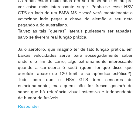
As rodas estão muito boas em seu desenho e estou pra
ver coisa mais interessante surgir. Ponha-se esse HSV
GTS ao lado de um BMW M5 e você verá mentalmente o
vovozinho indo pegar a chave do alemão e seu neto
pegando a do australiano.
Talvez as tais "guelras" laterais pudessem ser tapadas,
salvo se tiverem real função prática.
Já o aerofólio, que imagino ter de fato função prática, em
baixas velocidades serve para sossegadamente saber
onde é o fim do carro, algo extremamente interessante
quando a carroceria é sedã (quem foi que disse que
aerofólio abaixo de 120 km/h é só apêndice estético?).
Tudo bem que o HSV GTS tem sensores de
estacionamento, mas quem não for fresco gostará de
saber que há referência visual ostensiva e independente
de humor de fusíveis.
Responder