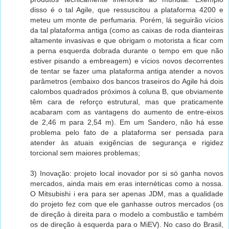
disso é o tal Agile, que ressuscitou a plataforma 4200 e
meteu um monte de perfumaria. Porém, lá seguirão vícios
da tal plataforma antiga (como as caixas de roda dianteiras
altamente invasivas e que obrigam o motorista a ficar com
a perna esquerda dobrada durante o tempo em que não
estiver pisando a embreagem) e vícios novos decorrentes
de tentar se fazer uma plataforma antiga atender a novos
parâmetros (embaixo dos bancos traseiros do Agile há dois
calombos quadrados próximos à coluna B, que obviamente
têm cara de reforço estrutural, mas que praticamente
acabaram com as vantagens do aumento de entre-eixos
de 2,46 m para 2,54 m). Em um Sandero, não há esse
problema pelo fato de a plataforma ser pensada para
atender às atuais exigências de segurança e rigidez
torcional sem maiores problemas;
3) Inovação: projeto local inovador por si só ganha novos
mercados, ainda mais em eras internéticas como a nossa.
O Mitsubishi i era para ser apenas JDM, mas a qualidade
do projeto fez com que ele ganhasse outros mercados (os
de direção à direita para o modelo a combustão e também
os de direção à esquerda para o MiEV). No caso do Brasil,