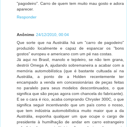
"pagodeiro". Carro de quem tem muito mau gosto e adora
aparecer.
Responder
Anônimo
24/12/2010, 00:04
Que sorte que na Austrália há um "carro de pagodeiro"
produzido localmente e capaz de espancar os "bons
gostos" europeu e americano com um pé nas costas.
Já aqui no Brasil, manolo e tejoleiro, se não tem grana,
destrói Omega A, ajudando sobremaneira a acabar com a
memória automobilística (que é bastante cultuada aí na
Austrália, a ponto de a Holden recentemente ter
encampado a venda em concessionárias de peças feitas
no paralelo para seus modelos descontinuados, o que
significa que são peças agora com chancela do fabricante).
E se o cara é rico, acaba comprando Chrysler 300C, o que
significa seguir incentivando que um país como o nosso,
que tem indústria automobilística muito maior que a da
Austrália, exponha qualquer um que ocupe o cargo de
presidente à humilhação de andar em carro estrangeiro