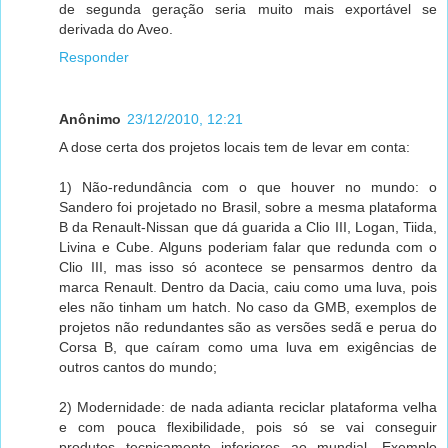
de segunda geração seria muito mais exportável se
derivada do Aveo.
Responder
Anônimo
23/12/2010, 12:21
A dose certa dos projetos locais tem de levar em conta:
1) Não-redundância com o que houver no mundo: o
Sandero foi projetado no Brasil, sobre a mesma plataforma
B da Renault-Nissan que dá guarida a Clio III, Logan, Tiida,
Livina e Cube. Alguns poderiam falar que redunda com o
Clio III, mas isso só acontece se pensarmos dentro da
marca Renault. Dentro da Dacia, caiu como uma luva, pois
eles não tinham um hatch. No caso da GMB, exemplos de
projetos não redundantes são as versões sedã e perua do
Corsa B, que caíram como uma luva em exigências de
outros cantos do mundo;
2) Modernidade: de nada adianta reciclar plataforma velha
e com pouca flexibilidade, pois só se vai conseguir
produtos tecnicamente inferiores ao mundial. Exemplo