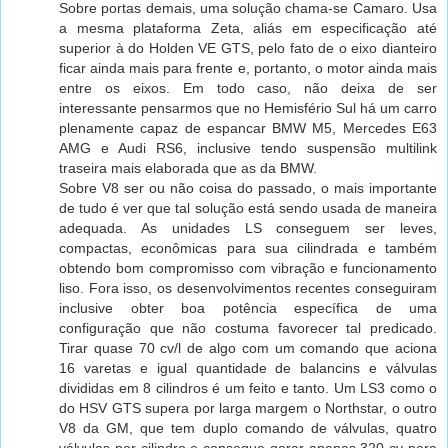
Sobre portas demais, uma solução chama-se Camaro. Usa
a mesma plataforma Zeta, aliás em especificação até
superior à do Holden VE GTS, pelo fato de o eixo dianteiro
ficar ainda mais para frente e, portanto, o motor ainda mais
entre os eixos. Em todo caso, não deixa de ser
interessante pensarmos que no Hemisfério Sul há um carro
plenamente capaz de espancar BMW M5, Mercedes E63
AMG e Audi RS6, inclusive tendo suspensão multilink
traseira mais elaborada que as da BMW.
Sobre V8 ser ou não coisa do passado, o mais importante
de tudo é ver que tal solução está sendo usada de maneira
adequada. As unidades LS conseguem ser leves,
compactas, econômicas para sua cilindrada e também
obtendo bom compromisso com vibração e funcionamento
liso. Fora isso, os desenvolvimentos recentes conseguiram
inclusive obter boa potência específica de uma
configuração que não costuma favorecer tal predicado.
Tirar quase 70 cv/l de algo com um comando que aciona
16 varetas e igual quantidade de balancins e válvulas
divididas em 8 cilindros é um feito e tanto. Um LS3 como o
do HSV GTS supera por larga margem o Northstar, o outro
V8 da GM, que tem duplo comando de válvulas, quatro