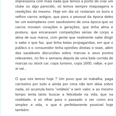
impressiona com mais nada que temos a ponto de criar um
clube ou algo parecido, só temos sempre maquiagens e
reedições do mesmo. Hoje em dia só restaram os bons e
velhos carros antigos, que para o pessoal da época deles
ter um exemplares com saudosismo de uma época que os
carros moviam corações e gerações, que tinha alma e
postura, que encaravam competições sérias de corpo e
alma de sua marca, com gente que realmente sabe dirigir
e sabe o que faz, que tinha belas propagandas, em que o
público e o consumidor tinha opiniões diretas e reais, além
das saudáveis discursôes sobre marcas e seus pontos
relevantes, no fim e semana depois de uma bela corrida de
marcas ou stock car, copa turismo, copa 1600, rallye, e por
ai vai...
O que nós temos hoje ? Um povo que só trabalha, paga
caríssimo por tudo e ainda por cima não tem ideia sobre
nada, só acumula bens "voláteis" e sem valor, e ao mesmo
tempo tenta tanto buscar a felicidade na vida, que na
realidade, é só olhar para o passado e ver como era
simples a vida, o que é perfeitamente possível hoje
também.