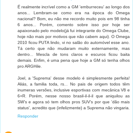
É realmente incrível como a GM 'emburreceu' ao longo dos
anos... Lembram-se como era na época do Omega
nacional? Bom, eu não me recordo muito pois em 98 tinha
6 anos... Porém, comento sobre isso por hoje ser
apaixonado pelo modelo(já fui integrante do Omega Clube,
hoje não mais por motivos que não cabem aqui). O Omega
2010 ficou PUTA lindo, vi no salão do automóvel esse ano.
Tá certo que não mudaram muito externamente, mas
dentro... Mescla de tons claros e escuros ficou baita
demais. Enfim, é uma pena que hoje a GM só tenha olhos
pro ARGHile.
Joel, a 'Suprema' desse modelo é simplesmente perfeita!
Aliás, a familia toda, rs... No pais de origem todos têm
inumeras versões, inclusive esportivas com mecânica V8 e
6+R. Porém, nesse nosso brasil-il-il-il que aniquilou as
SW's e agora só tem olhos pros SUV's por que 'dão mais
status', acredito que (infelizmente) a Suprema não vingaria.
Responder