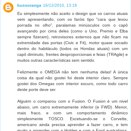
bussoranga
16/12/2010, 13:18
Eu simplesmente não aceito o design que os carros atuais
vem apresentando, com os faróis tipo "cara que levou
porrada no olho", paralamas minúsculos com o capô
avançando por cima deles (como o Uno, Premio e Elba
sempre fizeram), retrovisores externos que não ficam na
extremidade das portas (Civic e Fit), motor quase socado
dentro do habitáculo (todos os Hondas atuais) com um
capô diminuto, frentes desproporcionais e feias (TRAgile) e
muitos outras características sem sentido.
Felizmente o OMEGA não tem nenhuma delas! A única
coisa da qual não gostei foi deste interior claro. Sempre
gostei dos Omegas com interior escuro, como todo carro
deste porte deve ser.
Alguém o comparou com o Fusion. O Fusion é um nivel
abaixo, um carro extremamente inferior (e FWD). Menor,
mais fraco, e com um comportamento dinâmico
simplesmente TOSCO. Excetuando-se o Corvette,
americano ainda precisa aprender a fazer carro, e tem
muito a aprender com a Holden e com a Ford australiana.