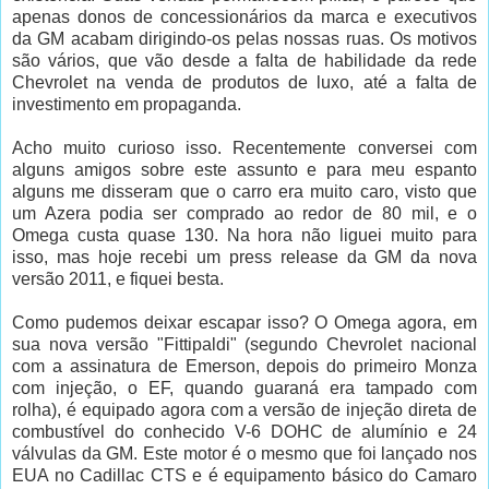
apenas donos de concessionários da marca e executivos
da GM acabam dirigindo-os pelas nossas ruas. Os motivos
são vários, que vão desde a falta de habilidade da rede
Chevrolet na venda de produtos de luxo, até a falta de
investimento em propaganda.
Acho muito curioso isso. Recentemente conversei com
alguns amigos sobre este assunto e para meu espanto
alguns me disseram que o carro era muito caro, visto que
um Azera podia ser comprado ao redor de 80 mil, e o
Omega custa quase 130. Na hora não liguei muito para
isso, mas hoje recebi um press release da GM da nova
versão 2011, e fiquei besta.
Como pudemos deixar escapar isso? O Omega agora, em
sua nova versão "Fittipaldi" (segundo Chevrolet nacional
com a assinatura de Emerson, depois do primeiro Monza
com injeção, o EF, quando guaraná era tampado com
rolha), é equipado agora com a versão de injeção direta de
combustível do conhecido V-6 DOHC de alumínio e 24
válvulas da GM. Este motor é o mesmo que foi lançado nos
EUA no Cadillac CTS e é equipamento básico do Camaro