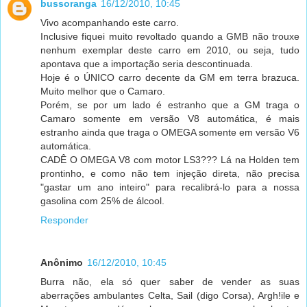
bussoranga
16/12/2010, 10:45
Vivo acompanhando este carro.
Inclusive fiquei muito revoltado quando a GMB não trouxe
nenhum exemplar deste carro em 2010, ou seja, tudo
apontava que a importação seria descontinuada.
Hoje é o ÚNICO carro decente da GM em terra brazuca.
Muito melhor que o Camaro.
Porém, se por um lado é estranho que a GM traga o
Camaro somente em versão V8 automática, é mais
estranho ainda que traga o OMEGA somente em versão V6
automática.
CADÊ O OMEGA V8 com motor LS3??? Lá na Holden tem
prontinho, e como não tem injeção direta, não precisa
"gastar um ano inteiro" para recalibrá-lo para a nossa
gasolina com 25% de álcool.
Responder
Anônimo
16/12/2010, 10:45
Burra não, ela só quer saber de vender as suas
aberrações ambulantes Celta, Sail (digo Corsa), Argh!ile e