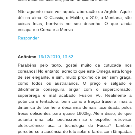
Não aguento mais ver aquela aberração do Arghile. Aquilo
dói na alma. O Classic, o Malibu, o S10, o Montana, são
coisas feias, horríveis no seu desenho. O que ainda
escapa é o Corsa e a Meriva.
Responder
Anônimo
16/12/2010, 13:52
Parabéns pelo texto, gostei muito da cutucada nos
coreanos! No entanto, acredito que este Omega está longe
de ser elegante, e sim, muito próximo de ser sem graça,
como todos os australianos. O preço é salgado e
dificilmente conseguirá brigar com o supercromado,
superbrega e mal acabado Fusion V6. Realmente a
potência é tentadora, bem como a tração traseira, mas a
dinâmica de banheira desanima demais, acentuada pelos
freios deficientes para quase 1800kg. Além disso, de que
adianta uma tela touchscreen se o espelho retrovisor
eletrocrômico usa a tecnologia de Fusca? Também
percebe-se a ausência do teto solar e faróis com lâmpadas