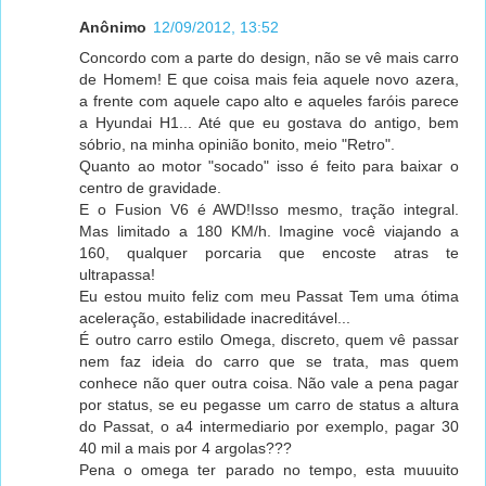
Anônimo
12/09/2012, 13:52
Concordo com a parte do design, não se vê mais carro
de Homem! E que coisa mais feia aquele novo azera,
a frente com aquele capo alto e aqueles faróis parece
a Hyundai H1... Até que eu gostava do antigo, bem
sóbrio, na minha opinião bonito, meio "Retro".
Quanto ao motor "socado" isso é feito para baixar o
centro de gravidade.
E o Fusion V6 é AWD!Isso mesmo, tração integral.
Mas limitado a 180 KM/h. Imagine você viajando a
160, qualquer porcaria que encoste atras te
ultrapassa!
Eu estou muito feliz com meu Passat Tem uma ótima
aceleração, estabilidade inacreditável...
É outro carro estilo Omega, discreto, quem vê passar
nem faz ideia do carro que se trata, mas quem
conhece não quer outra coisa. Não vale a pena pagar
por status, se eu pegasse um carro de status a altura
do Passat, o a4 intermediario por exemplo, pagar 30
40 mil a mais por 4 argolas???
Pena o omega ter parado no tempo, esta muuuito