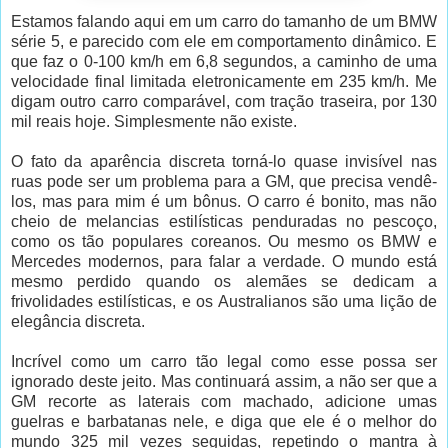
Estamos falando aqui em um carro do tamanho de um BMW
série 5, e parecido com ele em comportamento dinâmico. E
que faz o 0-100 km/h em 6,8 segundos, a caminho de uma
velocidade final limitada eletronicamente em 235 km/h. Me
digam outro carro comparável, com tração traseira, por 130
mil reais hoje. Simplesmente não existe.
O fato da aparência discreta torná-lo quase invisível nas
ruas pode ser um problema para a GM, que precisa vendê-
los, mas para mim é um bônus. O carro é bonito, mas não
cheio de melancias estilísticas penduradas no pescoço,
como os tão populares coreanos. Ou mesmo os BMW e
Mercedes modernos, para falar a verdade. O mundo está
mesmo perdido quando os alemães se dedicam a
frivolidades estilísticas, e os Australianos são uma lição de
elegância discreta.
Incrível como um carro tão legal como esse possa ser
ignorado deste jeito. Mas continuará assim, a não ser que a
GM recorte as laterais com machado, adicione umas
guelras e barbatanas nele, e diga que ele é o melhor do
mundo 325 mil vezes seguidas, repetindo o mantra à