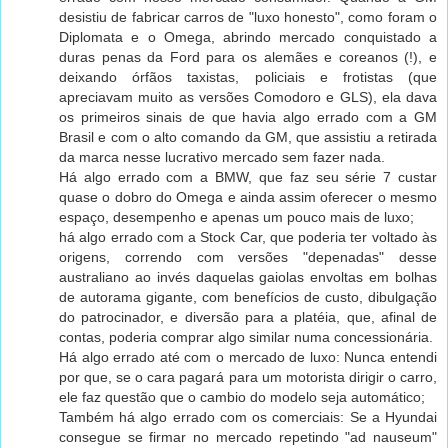
desistiu de fabricar carros de "luxo honesto", como foram o
Diplomata e o Omega, abrindo mercado conquistado a
duras penas da Ford para os alemães e coreanos (!), e
deixando órfãos taxistas, policiais e frotistas (que
apreciavam muito as versões Comodoro e GLS), ela dava
os primeiros sinais de que havia algo errado com a GM
Brasil e com o alto comando da GM, que assistiu a retirada
da marca nesse lucrativo mercado sem fazer nada.
Há algo errado com a BMW, que faz seu série 7 custar
quase o dobro do Omega e ainda assim oferecer o mesmo
espaço, desempenho e apenas um pouco mais de luxo;
há algo errado com a Stock Car, que poderia ter voltado às
origens, correndo com versões "depenadas" desse
australiano ao invés daquelas gaiolas envoltas em bolhas
de autorama gigante, com benefícios de custo, dibulgação
do patrocinador, e diversão para a platéia, que, afinal de
contas, poderia comprar algo similar numa concessionária.
Há algo errado até com o mercado de luxo: Nunca entendi
por que, se o cara pagará para um motorista dirigir o carro,
ele faz questão que o cambio do modelo seja automático;
Também há algo errado com os comerciais: Se a Hyundai
consegue se firmar no mercado repetindo "ad nauseum"