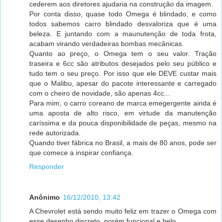
cederem aos diretores ajudaria na construção da imagem.
Por conta disso, quase todo Omega é blindado, e como
todos sabemos carro blindado desvaloriza que é uma
beleza. E juntando com a maunutenção de toda frota,
acabam virando verdadeiras bombas mecânicas.
Quanto ao preço, o Omega tem o seu valor. Tração
traseira e 6cc são atributos desejados pelo seu público e
tudo tem o seu preço. Por isso que ele DEVE custar mais
que o Malibu, apesar do pacote interessante e carregado
com o cheiro de novidade, são apenas 4cc...
Para mim, o carro coreano de marca emegergente ainda é
uma aposta de alto risco, em virtude da manutenção
caríssima e da pouca disponibilidade de peças, mesmo na
rede autorizada.
Quando tiver fábrica no Brasil, a mais de 80 anos, pode ser
que comece a inspirar confiança.
Responder
Anônimo
16/12/2010, 13:42
A Chevrolet está sendo muito feliz em trazer o Omega com
esse desenho discreto, porém funcional e belo.