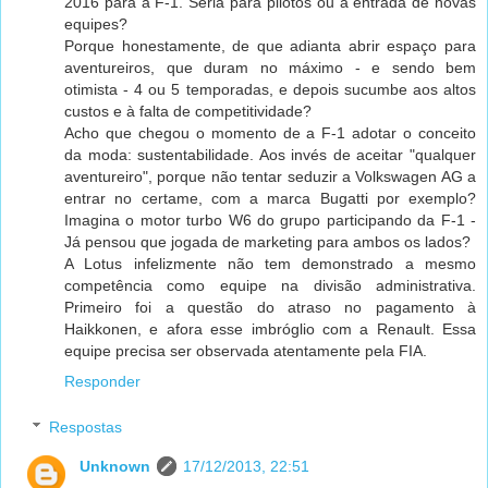
2016 para a F-1. Seria para pilotos ou a entrada de novas
equipes?
Porque honestamente, de que adianta abrir espaço para
aventureiros, que duram no máximo - e sendo bem
otimista - 4 ou 5 temporadas, e depois sucumbe aos altos
custos e à falta de competitividade?
Acho que chegou o momento de a F-1 adotar o conceito
da moda: sustentabilidade. Aos invés de aceitar "qualquer
aventureiro", porque não tentar seduzir a Volkswagen AG a
entrar no certame, com a marca Bugatti por exemplo?
Imagina o motor turbo W6 do grupo participando da F-1 -
Já pensou que jogada de marketing para ambos os lados?
A Lotus infelizmente não tem demonstrado a mesmo
competência como equipe na divisão administrativa.
Primeiro foi a questão do atraso no pagamento à
Haikkonen, e afora esse imbróglio com a Renault. Essa
equipe precisa ser observada atentamente pela FIA.
Responder
Respostas
Unknown
17/12/2013, 22:51