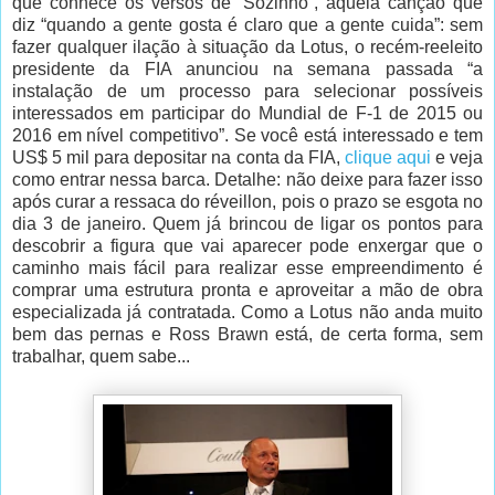
que conhece os versos de “Sozinho”, aquela canção que
diz “quando a gente gosta é claro que a gente cuida”: sem
fazer qualquer ilação à situação da Lotus, o recém-reeleito
presidente da FIA anunciou na semana passada “a
instalação de um processo para selecionar possíveis
interessados em participar do Mundial de F-1 de 2015 ou
2016 em nível competitivo”. Se você está interessado e tem
US$ 5 mil para depositar na conta da FIA,
clique aqui
e veja
como entrar nessa barca. Detalhe: não deixe para fazer isso
após curar a ressaca do réveillon, pois o prazo se esgota no
dia 3 de janeiro. Quem já brincou de ligar os pontos para
descobrir a figura que vai aparecer pode enxergar que o
caminho mais fácil para realizar esse empreendimento é
comprar uma estrutura pronta e aproveitar a mão de obra
especializada já contratada. Como a Lotus não anda muito
bem das pernas e Ross Brawn está, de certa forma, sem
trabalhar, quem sabe...