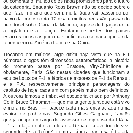
ou comentário, muitos deles nada promissores para o futuro
da categoria. Enquanto Ross Brawn não se decide sobre o
quer fazer no ano que vem, muita água vai passando por
baixo da ponte do rio Tâmisa e muitos trens vão passando
pelo túnel sob o Canal da Mancha, aquele de ligação entre
a Inglaterra e a França. Exatamente nestes dois países
estão os focos das principais notícias da semana, que ainda
repercutem na América Latina e na China.
Trocando em miúdos, algo difícil haja vista que na F-1
números e egos têm dimensões estratosféricas, a história
do momento passa por Enstone, Viry-Châtillone e,
obviamente, Paris. São nestas cidades que funcionam a
equipe Lotus de F-1, a fábrica de motores de F-1 da Renault
e a FIA, respectivamente, principais personagens do
capítulo de hoje, cada um com papéis muito bem definidos.
A outrora famosa e imbatível escuderia criada por Anthony
Colin Bruce Chapman — que muita gente jura que está vivo
e mora no Brasil —, parece cada mais encalacrada numa
espiral de problemas. Segundo Gilles Gaignault, francês
que já ocupou o cargo de assessor de imprensa da FIA na
F-1, a relação entre a Lotus e a Renault já azedou de vez:
segundo ele, a “Régie”, como a fábrica francesa é tratada