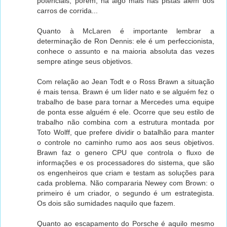
potenciais, porém, há algo mais nas pistas além dos
carros de corrida...
Quanto à McLaren é importante lembrar a
determinação de Ron Dennis: ele é um perfeccionista,
conhece o assunto e na maioria absoluta das vezes
sempre atinge seus objetivos.
Com relação ao Jean Todt e o Ross Brawn a situação
é mais tensa. Brawn é um líder nato e se alguém fez o
trabalho de base para tornar a Mercedes uma equipe
de ponta esse alguém é ele. Ocorre que seu estilo de
trabalho não combina com a estrutura montada por
Toto Wolff, que prefere dividir o batalhão para manter
o controle no caminho rumo aos aos seus objetivos.
Brawn faz o genero CPU que controla o fluxo de
informações e os processadores do sistema, que são
os engenheiros que criam e testam as soluções para
cada problema. Não compararia Newey com Brown: o
primeiro é um criador, o segundo é um estrategista.
Os dois são sumidades naquilo que fazem.
Quanto ao escapamento do Porsche é aquilo mesmo