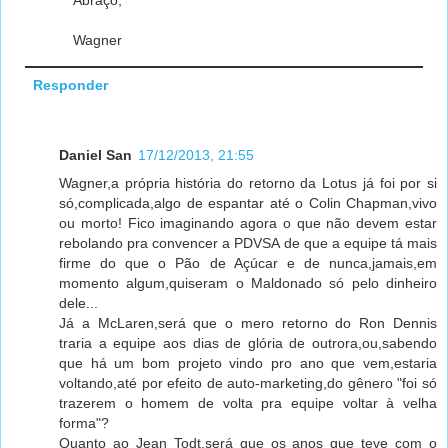
Abraço,
Wagner
Responder
Daniel San
17/12/2013, 21:55
Wagner,a própria história do retorno da Lotus já foi por si
só,complicada,algo de espantar até o Colin Chapman,vivo
ou morto! Fico imaginando agora o que não devem estar
rebolando pra convencer a PDVSA de que a equipe tá mais
firme do que o Pão de Açúcar e de nunca,jamais,em
momento algum,quiseram o Maldonado só pelo dinheiro
dele...
Já a McLaren,será que o mero retorno do Ron Dennis
traria a equipe aos dias de glória de outrora,ou,sabendo
que há um bom projeto vindo pro ano que vem,estaria
voltando,até por efeito de auto-marketing,do gênero "foi só
trazerem o homem de volta pra equipe voltar à velha
forma"?
Quanto ao Jean Todt,será que os anos que teve com o