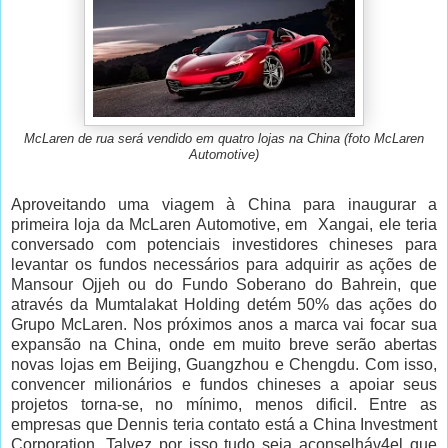
McLaren de rua será vendido em quatro lojas na China (foto McLaren
Automotive)
Aproveitando uma viagem à China para inaugurar a
primeira loja da McLaren Automotive, em Xangai, ele teria
conversado com potenciais investidores chineses para
levantar os fundos necessários para adquirir as ações de
Mansour Ojjeh ou do Fundo Soberano do Bahrein, que
através da Mumtalakat Holding detém 50% das ações do
Grupo McLaren. Nos próximos anos a marca vai focar sua
expansão na China, onde em muito breve serão abertas
novas lojas em Beijing, Guangzhou e Chengdu. Com isso,
convencer milionários e fundos chineses a apoiar seus
projetos torna-se, no mínimo, menos dificil. Entre as
empresas que Dennis teria contato está a China Investment
Corporation. Talvez por isso tudo seja aconselháv4el que