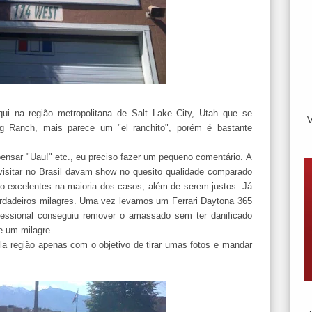
ui na região metropolitana de Salt Lake City, Utah que se
g Ranch, mais parece um "el ranchito", porém é bastante
ensar "Uau!" etc., eu preciso fazer um pequeno comentário. A
 visitar no Brasil davam show no quesito qualidade comparado
são excelentes na maioria dos casos, além de serem justos. Já
 verdadeiros milagres. Uma vez levamos um Ferrari Daytona 365
fessional conseguiu remover o amassado sem ter danificado
e um milagre.
la região apenas com o objetivo de tirar umas fotos e mandar