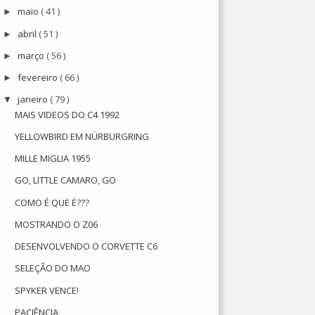
maio
( 41 )
►
abril
( 51 )
►
março
( 56 )
►
fevereiro
( 66 )
►
janeiro
( 79 )
▼
MAIS VIDEOS DO C4 1992
YELLOWBIRD EM NÜRBURGRING
MILLE MIGLIA 1955
GO, LITTLE CAMARO, GO
COMO É QUE É???
MOSTRANDO O Z06
DESENVOLVENDO O CORVETTE C6
SELEÇÃO DO MAO
SPYKER VENCE!
PACIÊNCIA