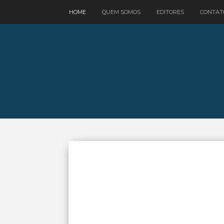
google.com, pub-3521758178363208, DIRECT, f08c47fec0942fa0
HOME
QUEM SOMOS
EDITORES
CONTAT