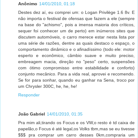
Anônimo
14/01/2010, 01:18
Destes dez aí, eu comprei um: o Logan Privilège 1.6 8v. E
não importa o festival de ofensas que fazem a ele (sempre
na base do "achismo", pois a imensa maioria dos críticos,
sequer foi conhecer um de perto) em inúmeros sites que
discutem automóveis, o carro merece estar nesta lista por
uma série de razões, dentre as quais destaco o espaço, o
comportamento dinâmico e o afinadíssimo (todo ele: motor
esperto e econômico, câmbio suave e muito preciso,
embreagem macia, direção no "peso" certo, suspensões
com ótimo compromisso entre estabilidade e conforto)
conjunto mecânico. Para a vida real, aprovei e recomendo.
Se for para sonhar, quando eu ganhar na Sena, troco por
um Chrysler 300C, he, he, he!
Responder
João Gabriel
14/01/2010, 01:35
Pra mim ali,tirando os Focus e os VW,o resto é td caixa de
papelão,o Focus é até legal,os Volks tbm,mas se eu tivesse
$$$ pra comprar um carro desses 0km,compraria um