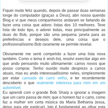
Fiquei muito feliz quando, depois de passar duas semanas
longe do computador (graças a Deus), abri nosso querido
Blog e vi que meus companheiros andaram se fartando de
fazer uma coisa que adoro: listas dos 10 melhores. Teve
lista de todo tipo, e adorei todas, mas principalmente as
duas do Bob, porque são uma pequena janela para as
preferências e desejos dele, uma coisa que o
profissionalíssimo Bob raramente se permite revelar.
Obviamente me senti compelido a fazer uma lista nova
também. Como o tema é wish-list, resolvi exercitar algo em
que ando pensando muito ultimamente: carros novos que
posso comprar. Tenho ouvido muito desprezo a carros
atuais, mas eu ando interessadíssimo neles, simplesmente
por estar
cansado de carro velho
, e ter recentemente
descoberto o que
realmente interessa para mim em um
automóvel.
Eu aprendi com o grande Bob Sharp a ignorar a imagem
que um carro passa de mim; que o homem faz o carro, como
faz a mulher em certa música da Maria Bethania (essa,
deixo para ele explicar). Isto é fundamental ao olhar esta