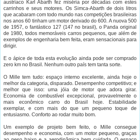
austríaco Karl Abarth fez miséria por décadas com estes
carrinhos e seus motores. Os Simca-Abarth de dois litros
que acabaram com todo mundo nas competições brasileiras
nos anos 60 tinham um motor derivado do 600. A nuova 500
de 1957, o fantástico 127 (147 no brasil), o Panda original
de 1980, todos memoráveis carros pequenos, que além de
exemplos de engenharia bem feita, eram sensacionais para
dirigir.
E o ápice de toda esta evolução ainda pode ser comprado
zero km no Brasil. Nenhum outro país tem tanta sorte.
O Mille tem tudo: espaço interno excelente, ainda hoje o
melhor da categoria, disparado. Desempenho competitivo; e
melhor que isso: uma jóia de motor que adora girar.
Economia de combustível excepcional, provavelmente o
mais econômico carro do Brasil hoje. Estabilidade
exemplar, e com mais do que um pequeno toque de
entusiasmo. Conforto ao rodar muito bom.
Um exemplo de projeto bem feito, o Mille consegue
desempenho e economia, com um motor pequeno, graças
ao peso baixo e a aerodinâmica bem cuidada. O espaço