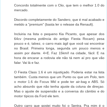
Concordo totalmente com o Clio, que tem o melhor 1.0 do
mercado.
Discordo completamente do Sandero, que é mal acabado e
metido a "premium" (basta ler o release da Renault).
Incluiria na lista o pequeno Kia Picanto, que apesar dos
64cv (mesma potência do antigo Fiesta Rocam) pesa
pouco e é, talvez, o carro mais ágil que você vai encontrar
no Brasil. Primeira longa, segunda um pouco menos e
assim por diante. 4+E. Faz 15km/l na cidade, fácil. E na
hora de encarar a rodovia ele não tá nem aí pro que vão
falar. Vai lá e faz.
O Fiesta Class 1.6 é um injustiçado. Poderia estar na lista
também. Custa menos que um Punto ou que um Polo, tem
o motor 1.6 do Focus MkI e pode ter air-bag e ABS. Só
acho absurdo que não tenha ajuste da coluna de direçao.
Mas o ajuste de suspensão e a conversa do câmbio e do
motor típicos da Ford ele tem.
Outro carro que gostei muito foi o Sentra. Pra mim é o