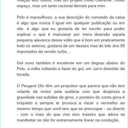
relação aos ruídos, mas um projeto muito coerente...muito
espaço, mas um tanto racional demais para mim.
Polo é maravilhoso, a sua descrição do comando da caixa
é algo que nunca li igual em qualquer publicação ou em
site, é algo que eu gostaria de ter escrito para poder
explicar o que é manusear por mera diversão aquela
pequena alavanca desse volks que é bom em praticamente
todo os setores, gostaria de um desses mas do lote dos 99
importados da versão turbo...
Gol novo também é excelente em um degrau abaixo do
Polo, a volks voltando a fazer do gol, um carro divertido de
tocada.
O Peugeot 16v têm um propulsor que parece que não tem
volante de motor pela audácia com que despreza a
gravidade nas subidas de giros, o ponteiro do conta giros é
irriquieto e sempre te provoca a riscar o vermelho ao
mesmo tempo que você tem que se preocupar - ou divertir
- com o mais do que vivo eixo traseiro que adora se
manifestar se não for extremamente linear na condução.