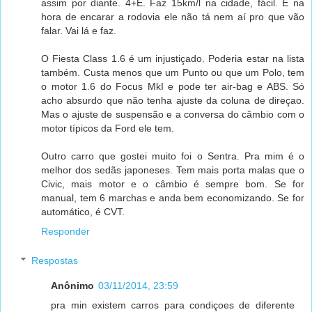
assim por diante. 4+E. Faz 15km/l na cidade, fácil. E na
hora de encarar a rodovia ele não tá nem aí pro que vão
falar. Vai lá e faz.
O Fiesta Class 1.6 é um injustiçado. Poderia estar na lista
também. Custa menos que um Punto ou que um Polo, tem
o motor 1.6 do Focus MkI e pode ter air-bag e ABS. Só
acho absurdo que não tenha ajuste da coluna de direçao.
Mas o ajuste de suspensão e a conversa do câmbio com o
motor típicos da Ford ele tem.
Outro carro que gostei muito foi o Sentra. Pra mim é o
melhor dos sedãs japoneses. Tem mais porta malas que o
Civic, mais motor e o câmbio é sempre bom. Se for
manual, tem 6 marchas e anda bem economizando. Se for
automático, é CVT.
Responder
Respostas
Anônimo
03/11/2014, 23:59
pra min existem carros para condiçoes de diferente