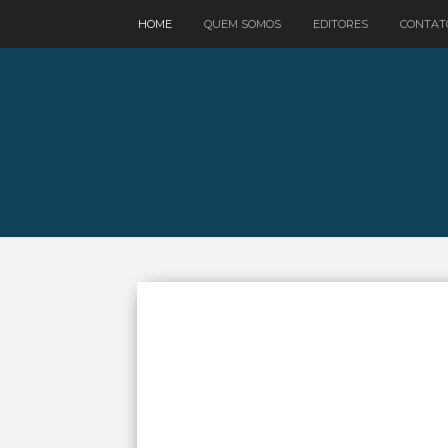
google.com, pub-3521758178363208, DIRECT, f08c47fec0942fa0
HOME
QUEM SOMOS
EDITORES
CONTAT