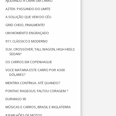
AJUDANDO A CRIAR UM CARRO
AZTEK: PASSANDO DO LIMITE
A SOLUÇÃO QUE VEM DO CÉU
GRID CHEIO, FINALMENTE!
UM MOMENTO ENGRAÇADO
911: CLÁSSICO E MODERNO
SUV, CROSSOVER, TALL WAGON, HIGH HEELS
SEDAN?
OS CARROS EM COPENHAGUE
VOCE MATARIA ESTE CARRO POR 4.500
DÓLARES?
MENTIRA CONTÍNUA. ATÉ QUANDO?
PONTIAC RAGEOUS: FALTOU CORAGEM ?
DURANGO 95
MÚSICAS E CARROS, BRASIL E INGLATERRA
8,8 MILHÕES DE MOTOS