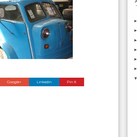
Google+
Linkedin
Pin It