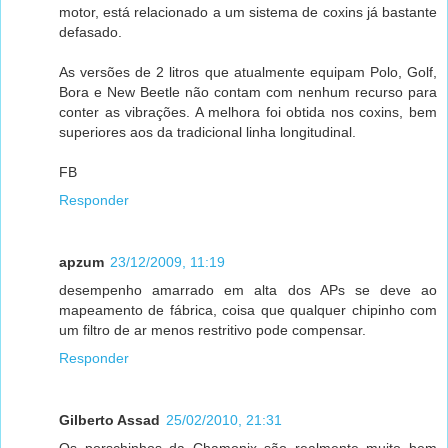
motor, está relacionado a um sistema de coxins já bastante
defasado.
As versões de 2 litros que atualmente equipam Polo, Golf,
Bora e New Beetle não contam com nenhum recurso para
conter as vibrações. A melhora foi obtida nos coxins, bem
superiores aos da tradicional linha longitudinal.
FB
Responder
apzum
23/12/2009, 11:19
desempenho amarrado em alta dos APs se deve ao
mapeamento de fábrica, coisa que qualquer chipinho com
um filtro de ar menos restritivo pode compensar.
Responder
Gilberto Assad
25/02/2010, 21:31
Os porschinhos da Chamonix são realmente muito bem