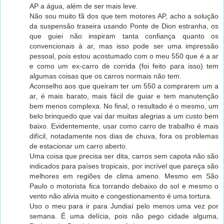
AP a água, além de ser mais leve.
Não sou muito fã dos que tem motores AP, acho a solução
da suspensão traseira usando Ponte de Dion estranha, os
que guiei não inspiram tanta confiança quanto os
convencionais à ar, mas isso pode ser uma impressão
pessoal, pois estou acostumado com o meu 550 que é a ar
e como um ex-carro de corrida (foi feito para isso) tem
algumas coisas que os carros normais não tem.
Aconselho aos que queiram ter um 550 a comprarem um a
ar, é mais barato, mais fácil de guiar e tem manutenção
bem menos complexa. No final, o resultado é o mesmo, um
belo brinquedo que vai dar muitas alegrias a um custo bem
baixo. Evidentemente, usar como carro de trabalho é mais
difícil, notadamente nos dias de chuva, fora os problemas
de estacionar um carro aberto.
Uma coisa que precisa ser dita, carros sem capota não são
indicados para países tropicais, por incrível que pareça são
melhores em regiões de clima ameno. Mesmo em São
Paulo o motorista fica torrando debaixo do sol e mesmo o
vento não alivia muito e congestionamento é uma tortura.
Uso o meu para ir para Jundiaí pelo menos uma vez por
semana. É uma delícia, pois não pego cidade alguma,