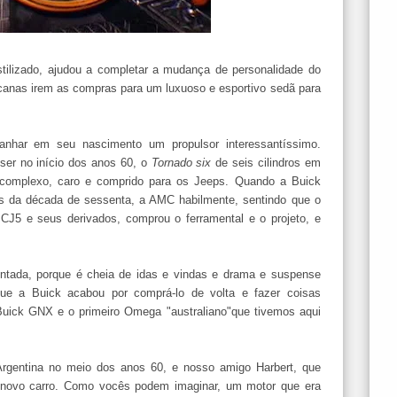
ilizado, ajudou a completar a mudança de personalidade do
canas irem as compras para um luxuoso e esportivo sedã para
ganhar em seu nascimento um propulsor interessantíssimo.
ser no início dos anos 60, o
Tornado six
de seis cilindros em
o complexo, caro e comprido para os Jeeps. Quando a Buick
s da década de sessenta, a AMC habilmente, sentindo que o
o CJ5 e seus derivados, comprou o ferramental e o projeto, e
contada, porque é cheia de idas e vindas e drama e suspense
ue a Buick acabou por comprá-lo de volta e fazer coisas
uick GNX e o primeiro Omega "australiano"que tivemos aqui
 Argentina no meio dos anos 60, e nosso amigo Harbert, que
novo carro. Como vocês podem imaginar, um motor que era