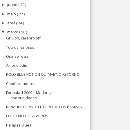
junho
( 79 )
►
maio
( 77 )
►
abril
( 74 )
►
março
( 58 )
▼
GPS on, cérebro off
Touros furiosos
Quinze reais
Amor e ódio
POLO BLUEMOTION OU "4+E", O RETORNO
Capôs voadores
Fórmula 1 2009 – Mudanças =
oportunidades
RENAULT TORINO: EL TORO DE LOS PAMPAS
O FUTURO DOS CARROS
Pampas Blues