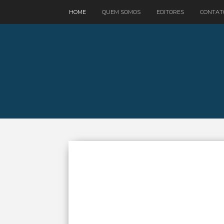
google.com, pub-3521758178363208, DIRECT, f08c47fec0942fa0
HOME
QUEM SOMOS
EDITORES
CONTAT