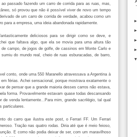
r ao passado fazendo um carro de corrida para as ruas, mas,
ntâneo, só provou que não é possível viver de novo um tempo
 derivado de um carro de corrida de verdade, acabou como um
ro para a empresa, uma ideia abandonada rapidamente.
ntasticamente deliciosos para se dirigir como se deve, e
hei que faltava algo, que ela se movia para uma altura tão
es de campo, de jogos de golfe, de cassinos em Monte Carlo e
sumiu do mundo real, cheio de ruas esburacadas, de barro,
vel conto, onde uma 550 Maranello atravessava a Argentina à
a em férias. Achei sensacional, porque mostrava exatamente o
xar de pensar que a grande maioria desses carros não estava,
uela forma. Provavelmente estavam quase todas descansando
 de venda lentamente...Para mim, grande sacrilégio, tal qual
 particulares.
to do carro que ilustra este post, o Ferrari FF. Um Ferrari
eroso. Tração nas quatro rodas. Diria até que é meio feioso,
função. E como não podia deixar de ser, com um maravilhoso