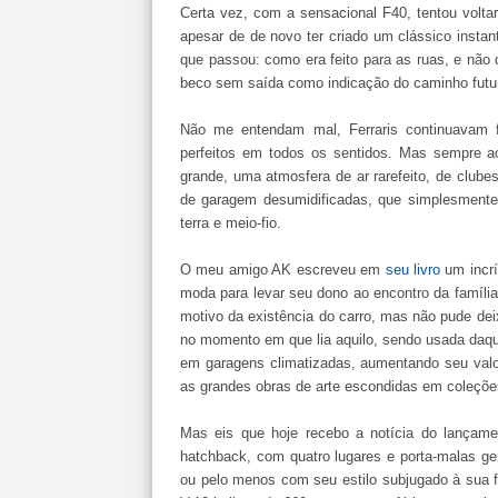
Certa vez, com a sensacional F40, tentou volta
apesar de de novo ter criado um clássico insta
que passou: como era feito para as ruas, e não
beco sem saída como indicação do caminho futu
Não me entendam mal, Ferraris continuavam fa
perfeitos em todos os sentidos. Mas sempre ac
grande, uma atmosfera de ar rarefeito, de club
de garagem desumidificadas, que simplesmente 
terra e meio-fio.
O meu amigo AK escreveu em
seu livro
um incrí
moda para levar seu dono ao encontro da famíli
motivo da existência do carro, mas não pude dei
no momento em que lia aquilo, sendo usada daq
em garagens climatizadas, aumentando seu valor
as grandes obras de arte escondidas em coleções
Mas eis que hoje recebo a notícia do lançamen
hatchback, com quatro lugares e porta-malas gen
ou pelo menos com seu estilo subjugado à sua 