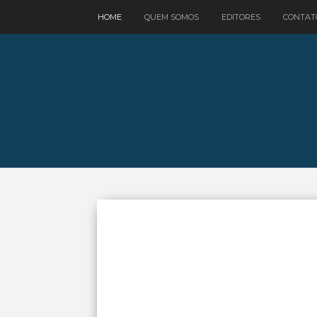
google.com, pub-3521758178363208, DIRECT, f08c47fec0942fa0
HOME
QUEM SOMOS
EDITORES
CONTAT