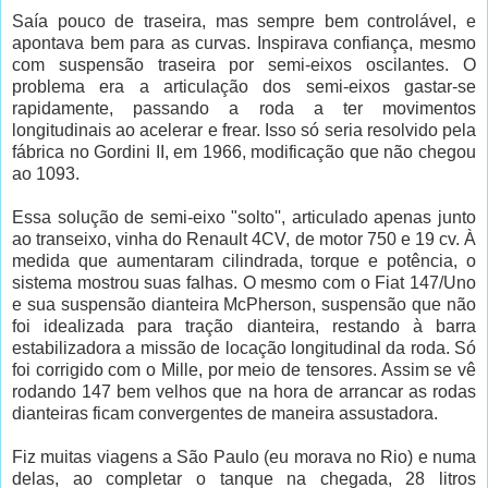
Saía pouco de traseira, mas sempre bem controlável, e
apontava bem para as curvas. Inspirava confiança, mesmo
com suspensão traseira por semi-eixos oscilantes. O
problema era a articulação dos semi-eixos gastar-se
rapidamente, passando a roda a ter movimentos
longitudinais ao acelerar e frear. Isso só seria resolvido pela
fábrica no Gordini II, em 1966, modificação que não chegou
ao 1093.
Essa solução de semi-eixo "solto'', articulado apenas junto
ao transeixo, vinha do Renault 4CV, de motor 750 e 19 cv. À
medida que aumentaram cilindrada, torque e potência, o
sistema mostrou suas falhas. O mesmo com o Fiat 147/Uno
e sua suspensão dianteira McPherson, suspensão que não
foi idealizada para tração dianteira, restando à barra
estabilizadora a missão de locação longitudinal da roda. Só
foi corrigido com o Mille, por meio de tensores. Assim se vê
rodando 147 bem velhos que na hora de arrancar as rodas
dianteiras ficam convergentes de maneira assustadora.
Fiz muitas viagens a São Paulo (eu morava no Rio) e numa
delas, ao completar o tanque na chegada, 28 litros