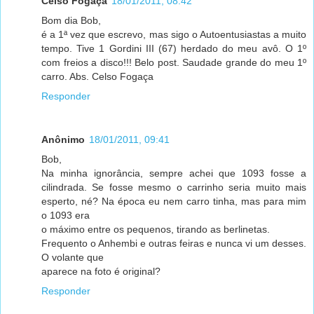
Celso Fogaça
18/01/2011, 08:42
Bom dia Bob,
é a 1ª vez que escrevo, mas sigo o Autoentusiastas a muito
tempo. Tive 1 Gordini III (67) herdado do meu avô. O 1º
com freios a disco!!! Belo post. Saudade grande do meu 1º
carro. Abs. Celso Fogaça
Responder
Anônimo
18/01/2011, 09:41
Bob,
Na minha ignorância, sempre achei que 1093 fosse a
cilindrada. Se fosse mesmo o carrinho seria muito mais
esperto, né? Na época eu nem carro tinha, mas para mim
o 1093 era
o máximo entre os pequenos, tirando as berlinetas.
Frequento o Anhembi e outras feiras e nunca vi um desses.
O volante que
aparece na foto é original?
Responder