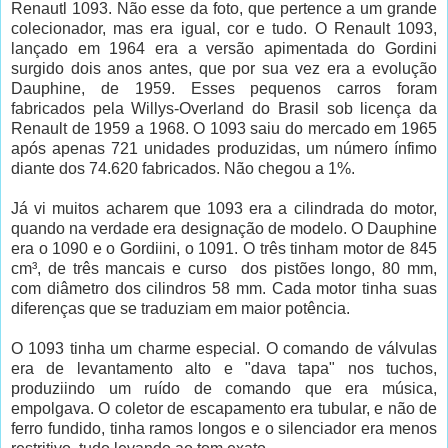
Renautl 1093. Não esse da foto, que pertence a um grande
colecionador, mas era igual, cor e tudo. O Renault 1093,
lançado em 1964 era a versão apimentada do Gordini
surgido dois anos antes, que por sua vez era a evolução
Dauphine, de 1959. Esses pequenos carros foram
fabricados pela Willys-Overland do Brasil sob licença da
Renault de 1959 a 1968. O 1093 saiu do mercado em 1965
após apenas 721 unidades produzidas, um número ínfimo
diante dos 74.620 fabricados. Não chegou a 1%.
Já vi muitos acharem que 1093 era a cilindrada do motor,
quando na verdade era designação de modelo. O Dauphine
era o 1090 e o Gordiini, o 1091. O três tinham motor de 845
cm³, de três mancais e curso dos pistões longo, 80 mm,
com diâmetro dos cilindros 58 mm. Cada motor tinha suas
diferenças que se traduziam em maior potência.
O 1093 tinha um charme especial. O comando de válvulas
era de levantamento alto e "dava tapa" nos tuchos,
produziindo um ruído de comando que era música,
empolgava. O coletor de escapamento era tubular, e não de
ferro fundido, tinha ramos longos e o silenciador era menos