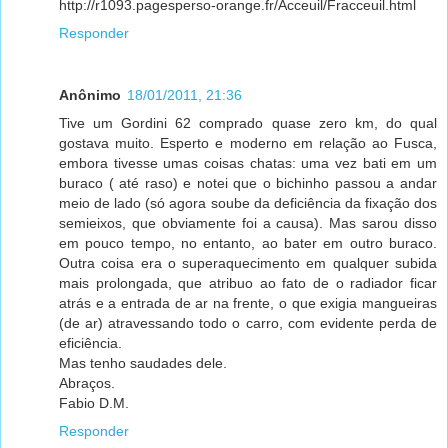
http://r1093.pagesperso-orange.fr/Acceuil/Fracceuil.html
Responder
Anônimo
18/01/2011, 21:36
Tive um Gordini 62 comprado quase zero km, do qual
gostava muito. Esperto e moderno em relação ao Fusca,
embora tivesse umas coisas chatas: uma vez bati em um
buraco ( até raso) e notei que o bichinho passou a andar
meio de lado (só agora soube da deficiência da fixação dos
semieixos, que obviamente foi a causa). Mas sarou disso
em pouco tempo, no entanto, ao bater em outro buraco.
Outra coisa era o superaquecimento em qualquer subida
mais prolongada, que atribuo ao fato de o radiador ficar
atrás e a entrada de ar na frente, o que exigia mangueiras
(de ar) atravessando todo o carro, com evidente perda de
eficiência.
Mas tenho saudades dele.
Abraços.
Fabio D.M.
Responder