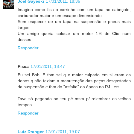
Joel Gayeski
17/01/2011, 18:36
Imagino como fica o carrinho com um tapa no cabeçote,
carburador maior e um escape dimensiondo.
Sem esquecer de um tapa na suspensão e pneus mais
largos.
Um amigo queria colocar um motor 1.6 de Clio num
desses.
Responder
Pisca
17/01/2011, 18:47
Eu sei Bob. E tbm sei q o maior culpado em si eram os
donos q não faziam a manutenção das peças desgastadas
da suspensão e tbm do "asfalto" da época no RJ...rss.
Tava só pegando no teu pé msm p/ relembrar os velhos
tempos.
Responder
Luiz Dranger
17/01/2011, 19:07