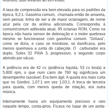
restritivo, tudo levando ao tom exato.
A taxa de compressão era bem elevada para os padrões da
época, 9,2:1. Gasolina comum, chamada então de amarela,
nem pensar, tinha de ser a de maior octanagem, de nome
azul pela cor da anilina adicionada. Correspondia à
comum/comum aditivada atual, 95 octanas RON. Como na
época não havia sensor de detonação e o motor quebrava
mesmo se funcionasse com gasolina comum. "Grilava",
como se dizia, e caso se insistisse, se danificava, pelo
menos queimava a junta do cabeçote. O carburador era
duplo, Solex 32 PAIA 3, progressivo, o segundo corpo
abrindo por vácuo.
A potência era de 42 cv (potência liquida, 53 cv bruta) a
5.800 rpm, o que num carro de 760 kg siginficava um
desempenho razoável. Era bem ágil. A quarta era mais curta
que no Gordini, 1,07:1 em vez 1,03:1. A troca de terceira
para quarta, com menos queda de rotação, era outra
música.
Internamente havia um equipamento precioso e raro
naquele tempo, conta-giros. Ficava no lugar de um porta-