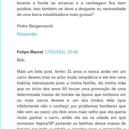
levanta a frente ao arrancar e a cambagem fica bem
positiva, isso também se deve a desgaste ou necessidade
de uma barra estabilizadora mais grossa?
Pedro Bergamaschi
Responder
Felipe Marcel
17/01/2011, 20:42
Bob,
Mais um belo post, tenho 31 anos e nunca andei em um
carro desses mas os acho muito simpáticos e ele tem uma
história interessante junto a minha família, diz minha mãe
que no início dos anos 60 houve uma promoção de uma
determinada massa de tomate da época que sorteava um
ou mais carros desses e um dos irmãos dela (que
infelizmente não o conheço por problemas familiares que
não vem ao caso) uns dois anos mais velho que ela queria
muito ganhar o carro, então ele sai na cidade em que
moravam Itapira/SP juntando as latinhas dessa massa de
tomate por toda a cidade e mandou para a promoção e