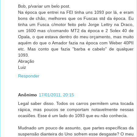
Bob, p/variar um belo post.
Na época que entrei na FEI tinha uns 1093 por lá, e eram
bons de chão, melhores que os Fuscas std da época. Eu
tinha um Fusca c/motor feito pelo Jorge Lettry na Draco,
um 1600 mas c/comando MT2 da época e 2 Solex 40 de
Opala, o que estava dentro do meu orçamento, mas muito
aquém do que o Amador fazia na época com Weber 40PII
etc. Mas conto que fazia "barba e cabelo" de qualquer
1093.
Abração
Luiz
Responder
Anônimo
17/01/2011, 20:15
Legal saber disso. Todos os carros permitem uma tocada
rápica, mas poucos se comportam notavelmente nessas
ocasiões. Esse é um lado do 1093 que eu não conhecia.
Mudnado um pouco de assunto, que partes específicas da
suspensão dianteira do Uno sofrem esse desgaste? O meu