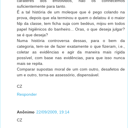
caráteres dos envolvidos, não os conhecemos
suficientemente para tanto.
É a tal história de um moleque que é pego colando na
prova, depois que ela terminou e quem o delatou é o maior
fdp da classe, tem ficha suja com bedéus, mijou em todos
papel higiênicos do banheiro... Oras, o que deseja julgar?
se é que deseja?
Numa história controversa dessas, para o bem da
categoria, tem-se de fazer exatamente o que fizeram, i.e.,
coletar as evidências e agir da maneira mais rígida
possível, com base nas evidências, para que isso nunca
mais se repita.
Comparar supostas moral de um com outro, desafetos de
um e outro, torna-se assessório, dispensável.
CZ
Responder
Anônimo
22/09/2009, 19:14
CZ