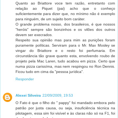
Quanto ao Briattore voce tem razão, entretanto com
relação ao Piquet (pai) acho que o conheço
suficientemente para dizer que, no mínimo não é exemplo
para ninguém, de um sujeito bom caráter.
O grande problema nosso, dos brasileiros, é que nossos
"heróis" sempre são bonzinhos e os vilões dos outros
devem ser execrados.
Respeito sua opinião mas para mim as punições foram
puramente políticas. Serviram para o Mr. Max Mosley se
vingar do Briattore e o resto foi perfumaria. Em
circunstância tão grave quanto esta, envolvendo roubo de
projeto pela Mac Laren, tudo acabou em pizza. Certo que
numa pizza carissíma, mas nem respingou no Ron Dennis.
Ficou tudo em cima da "pessoa jurídica".
Responder
Alexei Silveira
22/09/2009, 19:53
O Fato é que o filho do " pappy" foi mandado embora pelo
patrão por justa causa, ou seja, insuficiência técnica na
pilotagem, essa sim foi visível e às claras não só na F1, foi