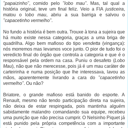
"papaizinho"
, comido pelo
"lobo mau"
. Mas, tal qual a
história original, teve um final feliz. Veio a FIA
justiceira
,
matou o l
obo mau
, abriu a sua barriga e salvou o
"capacetinho vermelho"
.
No fundo a história é bem outra. Trouxe à tona a sujeira que
há muito existe nessa categoria, graças a uma briga de
quadrilha. Algo bem mafioso do tipo
vendetta
(vingança):
nós morremos mas levamos voce junto. O pior de tudo foi o
veredicto final do órgão que controla a categoria e que é o
responsável pela ordem na casa. Puniu o desafeto (
Lobo
Mau
), não que não merecesse, pois já é um mau caráter de
carteirinha e numa posição que lhe interessava, lavou as
mãos, aparentemente livrando a cara do
"capacetinho
vermelho"
. Ou não?
Briatore, o grande mafioso está banido do esporte. A
Renault, mesmo não tendo participação direta na sujeira,
não deixa de estar respingada, pois mantinha alguém
sabidamente malandro comandando sua equipe, recebeu
uma punição que não precisa cumprir. O Nelsinho Piquet já
está punido pela própria competência com a importante