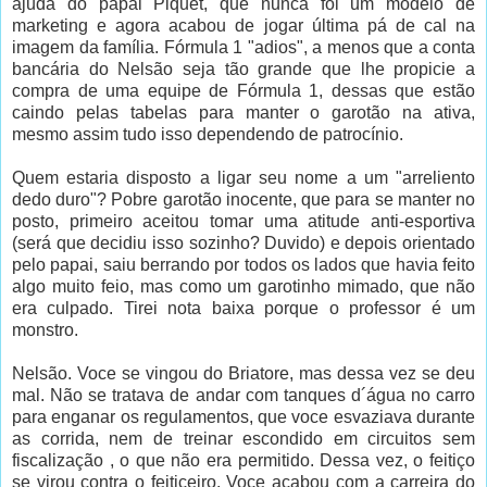
ajuda do papai Piquet, que nunca foi um modelo de
marketing e agora acabou de jogar última pá de cal na
imagem da família. Fórmula 1 "adios", a menos que a conta
bancária do Nelsão seja tão grande que lhe propicie a
compra de uma equipe de Fórmula 1, dessas que estão
caindo pelas tabelas para manter o garotão na ativa,
mesmo assim tudo isso dependendo de patrocínio.
Quem estaria disposto a ligar seu nome a um "arreliento
dedo duro"? Pobre garotão inocente, que para se manter no
posto, primeiro aceitou tomar uma atitude anti-esportiva
(será que decidiu isso sozinho? Duvido) e depois orientado
pelo papai, saiu berrando por todos os lados que havia feito
algo muito feio, mas como um garotinho mimado, que não
era culpado. Tirei nota baixa porque o professor é um
monstro.
Nelsão. Voce se vingou do Briatore, mas dessa vez se deu
mal. Não se tratava de andar com tanques d´água no carro
para enganar os regulamentos, que voce esvaziava durante
as corrida, nem de treinar escondido em circuitos sem
fiscalização , o que não era permitido. Dessa vez, o feitiço
se virou contra o feiticeiro. Voce acabou com a carreira do