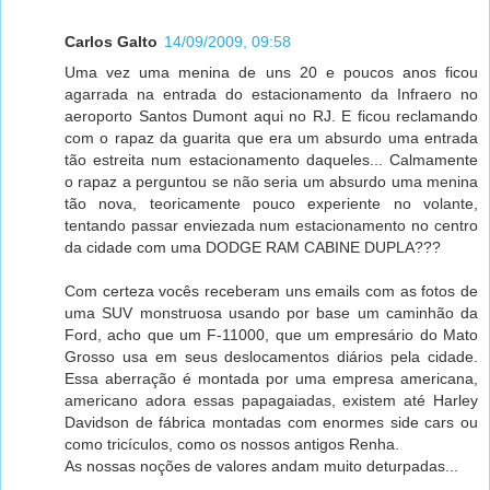
Carlos Galto
14/09/2009, 09:58
Uma vez uma menina de uns 20 e poucos anos ficou
agarrada na entrada do estacionamento da Infraero no
aeroporto Santos Dumont aqui no RJ. E ficou reclamando
com o rapaz da guarita que era um absurdo uma entrada
tão estreita num estacionamento daqueles... Calmamente
o rapaz a perguntou se não seria um absurdo uma menina
tão nova, teoricamente pouco experiente no volante,
tentando passar enviezada num estacionamento no centro
da cidade com uma DODGE RAM CABINE DUPLA???
Com certeza vocês receberam uns emails com as fotos de
uma SUV monstruosa usando por base um caminhão da
Ford, acho que um F-11000, que um empresário do Mato
Grosso usa em seus deslocamentos diários pela cidade.
Essa aberração é montada por uma empresa americana,
americano adora essas papagaiadas, existem até Harley
Davidson de fábrica montadas com enormes side cars ou
como tricículos, como os nossos antigos Renha.
As nossas noções de valores andam muito deturpadas...