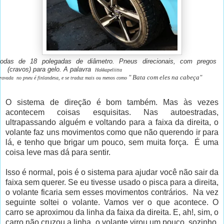
odas de 18 polegadas de diâmetro. Pneus direcionais, com pregos
(cravos) para gelo. A palavra
Hakkapeliitta
" Bata com eles na cabeça"
ravada
no pneu
é finlandesa,
e se
traduz mais ou menos
como
O sistema de direção é bom também. Mas às vezes
acontecem coisas esquisitas. Nas autoestradas,
ultrapassando alguém e voltando para a faixa da direita, o
volante faz uns movimentos como que não querendo ir para
lá, e tenho que brigar um pouco, sem muita força. É uma
coisa leve mas dá para sentir.
Isso é normal, pois é o sistema para ajudar você não sair da
faixa sem querer. Se eu tivesse usado o pisca para a direita,
o volante ficaria sem esses movimentos contrários. Na vez
seguinte soltei o volante. Vamos ver o que acontece. O
carro se aproximou da linha da faixa da direita. E, ah!, sim, o
carro não cruzou a linha, o volante virou um pouco, sozinho,