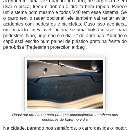
acenderem uma vez quando um carro, de surpresa e sem
usar o pisca, freou e dobrou à direita bem rápido. Parece
um sistema bom mesmo e todos V40 tem esse sistema. Se
o carro tem o radar opcional, ele também vai tentar evitar
acidentes com pedestres e bicicletas, Caso isso aconteça,
um impacto inevitável, aciona-se uma bolsa inflável para
pedestres. Não, hoje não é o dia 1º de abril não. Abrindo o
capô está escrito num painel de plástico preto na frente do
para-brisa “Pedestrian protection airbag”.
Daqui sai um airbag para proteger principalmente a cabeça dos
pedestres de bater no vidro
Na cidade, parando nos semáforos, o carro desliga o motor.