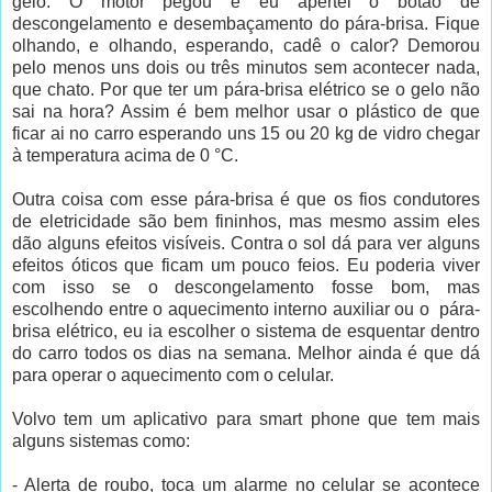
gelo. O motor pegou e eu apertei o botão de
descongelamento e desembaçamento do pára-brisa. Fique
olhando, e olhando, esperando, cadê o calor? Demorou
pelo menos uns dois ou três minutos sem acontecer nada,
que chato. Por que ter um pára-brisa elétrico se o gelo não
sai na hora? Assim é bem melhor usar o plástico de que
ficar ai no carro esperando uns 15 ou 20 kg de vidro chegar
à temperatura acima de 0 °C.
Outra coisa com esse pára-brisa é que os fios condutores
de eletricidade são bem fininhos, mas mesmo assim eles
dão alguns efeitos visíveis. Contra o sol dá para ver alguns
efeitos óticos que ficam um pouco feios. Eu poderia viver
com isso se o descongelamento fosse bom, mas
escolhendo entre o aquecimento interno auxiliar ou o pára-
brisa elétrico, eu ia escolher o sistema de esquentar dentro
do carro todos os dias na semana. Melhor ainda é que dá
para operar o aquecimento com o celular.
Volvo tem um aplicativo para smart phone que tem mais
alguns sistemas como:
- Alerta de roubo, toca um alarme no celular se acontece