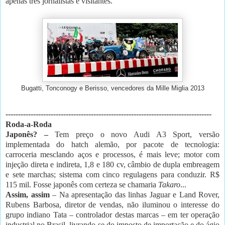
apenas três jornalistas e visitantes.
Bugatti, Tonconogy e Berisso, vencedores da Mille Miglia 2013
----------------------------------------------------------------------------------
Roda-a-Roda
Japonês? –
Tem preço o novo Audi A3 Sport, versão
implementada do hatch alemão, por pacote de tecnologia:
carroceria mesclando aços e processos, é mais leve; motor com
injeção direta e indireta, 1,8 e 180 cv, câmbio de dupla embreagem
e sete marchas; sistema com cinco regulagens para conduzir. R$
115 mil. Fosse japonês com certeza se chamaria
Takaro
...
Assim, assim
– Na apresentação das linhas Jaguar e Land Rover,
Rubens Barbosa, diretor de vendas, não iluminou o interesse do
grupo indiano Tata – controlador destas marcas – em ter operação
industrial no Brasil, livrando-se do imposto de importação e do ágio