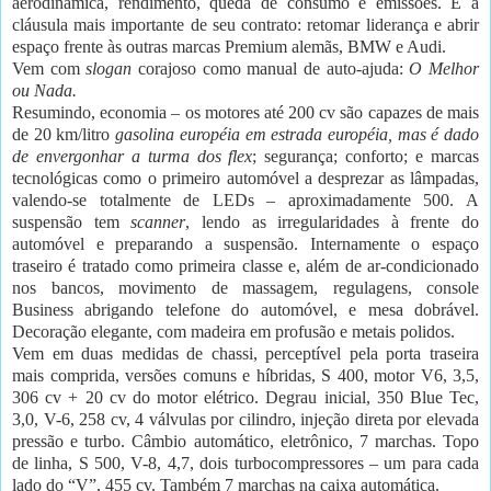
aerodinâmica, rendimento, queda de consumo e emissões. É a
cláusula mais importante de seu contrato: retomar liderança e abrir
espaço frente às outras marcas Premium alemãs, BMW e Audi.
Vem com
slogan
corajoso como manual de auto-ajuda:
O Melhor
ou Nada.
Resumindo, economia – os motores até 200 cv são capazes de mais
de 20 km/litro
gasolina européia em estrada européia, mas é dado
de envergonhar a turma dos flex
; segurança; conforto; e marcas
tecnológicas como o primeiro automóvel a desprezar as lâmpadas,
valendo-se totalmente de LEDs – aproximadamente 500. A
suspensão tem
scanner
, lendo as irregularidades à frente do
automóvel e preparando a suspensão. Internamente o espaço
traseiro é tratado como primeira classe e, além de ar-condicionado
nos bancos, movimento de massagem, regulagens, console
Business abrigando telefone do automóvel, e mesa dobrável.
Decoração elegante, com madeira em profusão e metais polidos.
Vem em duas medidas de chassi, perceptível pela porta traseira
mais comprida, versões comuns e híbridas, S 400, motor V6, 3,5,
306 cv + 20 cv do motor elétrico. Degrau inicial, 350 Blue Tec,
3,0, V-6, 258 cv, 4 válvulas por cilindro, injeção direta por elevada
pressão e turbo. Câmbio automático, eletrônico, 7 marchas. Topo
de linha, S 500, V-8, 4,7, dois turbocompressores – um para cada
lado do “V”, 455 cv. Também 7 marchas na caixa automática.