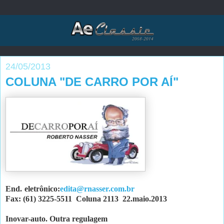
24/05/2013
COLUNA "DE CARRO POR AÍ"
End. eletrônico:
edita@rnasser.com.br
Fax: (61) 3225-5511
Coluna 2113
22.maio.2013
Inovar-auto. Outra regulagem