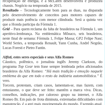
recuperação de energia, e a McLaren desenvolverá e produzirá
chassis. Negócio na temporada de 2015.
Resultado
– Tecnologicamente bom para as duas, na disparada
pelo desenvolvimento de conceitos para motores capazes de
produzir mais potência com menor cilindrada. Será a quinta vez
que a Honda participa da Fórmula 1.
Grid
– Para quem reclama da falta de brasileiros na Fórmula 1, um
aperitivo-lembrança. Na emblemática Mônaco, seis brasileiros,
neste final de semana: Fórmula 1, Felipe Massa; GP2 Felipe Nasr;
World Series, a temporada Renault, Yann Cunha, André Negrão,
Lucas Foresti e Pietro Fantin.
Alfisti
, estes seres especiais e seus Alfa Romeo
Cáustico, polêmico, o jornalista inglês Jeremy Clarkson, do
programa
Top Gear
tem frase sempre lembrada pelos aficionados
brasileiros da Alfa Romeo:
“Há mais tradição e emoção naquele
emblema do que em todo o resto da indústria automobilística.”
É
vero
.
Torcem, protestam, criam casos, lamentam-se, mas fazem, com
entusiasmo, o que deve ser feito: mantém a marca viva. Dicas,
conselhos, indicações, por caloroso grupo na internet, o Alfa
Romeo Br. Em país de frota diminuta, extremadas dificuldades com
manutenção, é a grei mais movimentada do mundo. Exemplo atual,