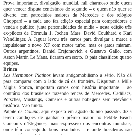
Prova importante, divulgação mundial, rali charmoso onde quem
quer vencer disputa centésimos de segundo – e quem não quer se
diverte, tem patrocínios maiores da Mercedes e dos relógios
Choppard – a cada ano faz edição especial para competidores e
venda a público; junta personalidades da mídia – nesta edição três
ex-pilotos de Fórmula 1, Jochen Mass, David Coulthard e Karl
Wendlinger. A Jaguar levou três carros para divulgar a marca e
impulsionar o novo XF com motor turbo, mas os gatos miaram.
Outros argentinos, Daniel Erejomovich e Gustavo Gallo, com
Aston Martin Le Mans, ficaram em sexto. O país classificou quatro
equipes.
Brinca
Los Hermanos Platinos
levam antigomobilismo a sério. Não dá
para comparar com o lado de cá da fronteira. Disputam a Mille
Miglia Storica, importam carros com história importante – ao
contrário dos brasileiros trazendo rencas de Mercedes, Cadillacs,
Porsches, Mustangs, Camaros e outras bobagens sem relevância
histórica. Vão fundo.
Palpite da
Coluna
, aqui exposto em agosto do ano passado, dizia
terem condições de ganhar o prêmio maior no Pebble Beach
Concours d’Élegance, mais expressivo dos encontros mundiais,
onde têm conseguido bons resultados – e onde brasileiros são