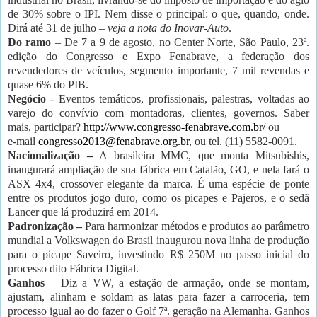
de 30% sobre o IPI. Nem disse o principal: o que, quando, onde.
Dirá até 31 de julho –
veja a nota do Inovar-Auto
.
Do ramo
– De 7 a 9 de agosto, no Center Norte, São Paulo, 23ª.
edição do Congresso e Expo Fenabrave, a federação dos
revendedores de veículos, segmento importante, 7 mil revendas e
quase 6% do PIB.
Negócio
- Eventos temáticos, profissionais, palestras, voltadas ao
varejo do convívio com montadoras, clientes, governos. Saber
mais, participar?
http://www.congresso-fenabrave.com.br/
ou
e-mail
congresso2013@fenabrave.org.br
, ou tel. (11) 5582-0091.
Nacionalização –
A brasileira MMC, que monta Mitsubishis,
inaugurará ampliação de sua fábrica em Catalão, GO, e nela fará o
ASX 4x4, crossover elegante da marca. É uma espécie de ponte
entre os produtos jogo duro, como os picapes e Pajeros, e o sedã
Lancer que lá produzirá em 2014.
Padronização –
Para harmonizar métodos e produtos ao parâmetro
mundial a Volkswagen do Brasil inaugurou nova linha de produção
para o picape Saveiro, investindo R$ 250M no passo inicial do
processo dito Fábrica Digital.
Ganhos
– Diz a VW, a estação de armação, onde se montam,
ajustam, alinham e soldam as latas para fazer a carroceria, tem
processo igual ao do fazer o Golf 7ª. geração na Alemanha. Ganhos