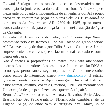
Giovani Sardagna, entusiasmado, banca o desenvolvimento e
construção da junta elástica do cardã do nacional Alfa 2300, peça
inexistente porquanto a modernidade de engenharia dos Alfa pouco
encontra de comum nas peças de outros veículos. E leva-las-á no
porta malas da
Jandira
, seu Alfa 2300 de 1985, quase novo e
conservado como tal, para entregá-las na mineira estação de águas
de Caxambu.
Lá, entre 30 de maio e 2 de junho, o
II Encontro Alfa Romeo
,
promovido pelo Alfa Romeo Clube MG, braço do grupo nacional
AlfaBr, evento apadrinhado por Túlio Silva e Guilherme Jardim,
surpreendentes executivos que o fazem o mais cuidado e com a
menor estrutura.
Não é apenas a proprietários da marca, mas para aficionados,
interessados, admiradores dos produtos Alfa e seu secular DNA de
tecnologia, performance, segurança, estilo. Outros interessados,
como sócios do internético grupo
www.simca.com.br
lá estarão.
Querem assuntar como os
Alfisti
conseguem fazer tal festa sem
clube formal, estatuto, contratos, recibos, CNPJ ou mensalidades.
Um exemplo de que para fazer, basta querer. A tal paixão.
Reúne
Alfisti
de todo o país – Alagoas, Salvador, Porto Alegre,
Brasília, Rio, São Paulo e interior, Florianópolis, Curitiba e, até, de
Lugano, Suiça, de onde vem o cirurgião Axel Marx, sólido