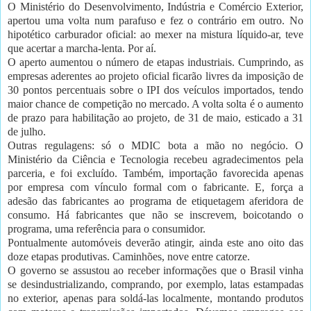
O Ministério do Desenvolvimento, Indústria e Comércio Exterior,
apertou uma volta num parafuso e fez o contrário em outro. No
hipotético carburador oficial: ao mexer na mistura líquido-ar, teve
que acertar a marcha-lenta. Por aí.
O aperto aumentou o número de etapas industriais. Cumprindo, as
empresas aderentes ao projeto oficial ficarão livres da imposição de
30 pontos percentuais sobre o IPI dos veículos importados, tendo
maior chance de competição no mercado. A volta solta é o aumento
de prazo para habilitação ao projeto, de 31 de maio, esticado a 31
de julho.
Outras regulagens: só o MDIC bota a mão no negócio. O
Ministério da Ciência e Tecnologia recebeu agradecimentos pela
parceria, e foi excluído. Também, importação favorecida apenas
por empresa com vínculo formal com o fabricante. E, força a
adesão das fabricantes ao programa de etiquetagem aferidora de
consumo. Há fabricantes que não se inscrevem, boicotando o
programa, uma referência para o consumidor.
Pontualmente automóveis deverão atingir, ainda este ano oito das
doze etapas produtivas. Caminhões, nove entre catorze.
O governo se assustou ao receber informações que o Brasil vinha
se desindustrializando, comprando, por exemplo, latas estampadas
no exterior, apenas para soldá-las localmente, montando produtos