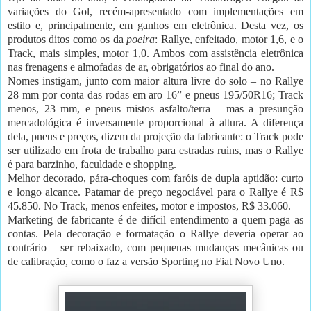
variações do Gol, recém-apresentado com implementações em
estilo e, principalmente, em ganhos em eletrônica. Desta vez, os
produtos ditos como os da
poeira
:
Rallye
, enfeitado, motor 1,6, e o
Track
, mais simples, motor 1,0. Ambos com assistência eletrônica
nas frenagens e almofadas de ar, obrigatórios ao final do ano.
Nomes instigam, junto com maior altura livre do solo – no
Rallye
28 mm por conta das rodas em aro 16” e pneus 195/50R16;
Track
menos, 23 mm, e pneus mistos asfalto/terra – mas a presunção
mercadológica é inversamente proporcional à altura. A diferença
dela, pneus e preços, dizem da projeção da fabricante: o
Track
pode
ser utilizado em frota de trabalho para estradas ruins, mas o
Rallye
é para barzinho, faculdade e
shopping
.
Melhor decorado, pára-choques com faróis de dupla aptidão: curto
e longo alcance. Patamar de preço negociável para o
Rallye
é R$
45.850. No
Track
, menos enfeites, motor e impostos, R$ 33.060.
Marketing de fabricante é de difícil entendimento a quem paga as
contas. Pela decoração e formatação o
Rallye
deveria operar ao
contrário – ser rebaixado, com pequenas mudanças mecânicas ou
de calibração, como o faz a versão Sporting no Fiat Novo Uno.