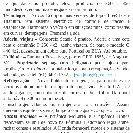
de qualidade ao produto, eleva produção de 360 a 450
unidades/dia; economiza energia e ar comprimido.
Tecnologia –
Novos EcoSport nas versões de topo, FreeStyle e
Titanium, tem sistema eletrônico de controle de tração e
estabilidade. Harmoniza o veículo em situações ruins, como freadas
em curvas, derrapagens. Tremenda ajuda.
Aderiu, viajou –
Consórcio Scania é prático. Aderiu a uma cota
para o caminhão P 250 4x2, ganha viagem. Se para o modelo G
440 4x2, passagem em dobro para Portugal ou EUA. Até outubro.
Utilidade –
Furtaram Fusca bege, placas GRX 1665, de Araguari,
MG. Proprietário septuagenário indignado pede ajuda para
localização. A
Coluna
dá a maior força para a recuperação. Vendo,
sabendo, avise tel. (61) 8401-1732, e
joao.jmps@gmail.com
Refrigeração
– Novo fluido de refrigeração para motores de
veículos automotores tem o apelo de longa vida. É dito OAT, de
ácido orgânico, com inibidores de corrosão. Dura 150 mil km num
automóvel e 300 mil num diesel.
Conselho geral, fluidos para refrigeração não são miscíveis. Assim,
querendo, esgote o sistema, limpe-o com água e coloque o novo.
Rachid Mamede –
A britânica McLaren e a nipônica Honda
resolveram se unir de novo na Fórmula 1 adotando regra árabe,
rachar contas e resultados. A Honda fornecerá motor e o sistema de