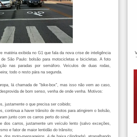
 matéria exibida no G1 que fala da nova crise de inteligência
e São Paulo: bolsão para motocicletas e bicicletas. A foto
nção nas paradas por semáforo. Veículos de duas rodas,
ira; todo o resto pára na segunda.
ropa, lá chamada de "bike-box", mas isso não vem ao caso,
 desprovida de bom senso, venha de onde venha. Motivos:
os, justamente o que precisa ser coibido;
s, continua a haver trânsito de motos para atingirem o bolsão,
ram junto com os carros perto do sinal;
te dos carros, justamente um veículo lento (salvo exceções,
mo e fator de maior lentidão do trânsito;
, dos moto-mensageiros, é de baixa cilindrada), atrapalhando