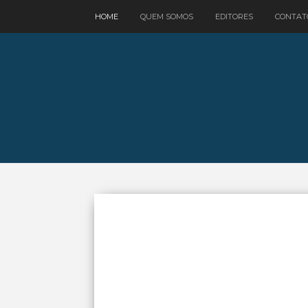
google.com, pub-3521758178363208, DIRECT, f08c47fec0942fa0
HOME
QUEM SOMOS
EDITORES
CONTAT