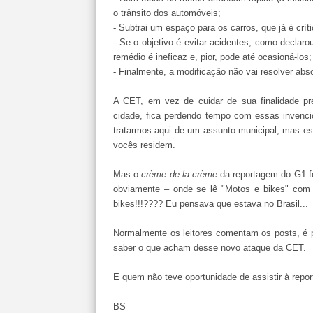
o trânsito dos automóveis;
- Subtrai um espaço para os carros, que já é cr
- Se o objetivo é evitar acidentes, como declar
remédio é ineficaz e, pior, pode até ocasioná-los;
- Finalmente, a modificação não vai resolver ab
A CET, em vez de cuidar de sua finalidade pre
cidade, fica perdendo tempo com essas invenci
tratarmos aqui de um assunto municipal, mas e
vocês residem.
Mas o
crème de la crème
da reportagem do G1 fo
obviamente – onde se lê "Motos e bikes" com 
bikes!!!???? Eu pensava que estava no Brasil...
Normalmente os leitores comentam os posts, é 
saber o que acham desse novo ataque da CET.
E quem não teve oportunidade de assistir à repor
BS