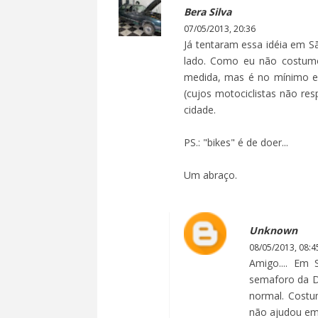
Bera Silva
07/05/2013, 20:36
Já tentaram essa idéia em S
lado. Como eu não costumo 
medida, mas é no mínimo es
(cujos motociclistas não re
cidade.
PS.: "bikes" é de doer...
Um abraço.
Unknown
08/05/2013, 08:4
Amigo.... Em
semaforo da Di
normal. Costu
não ajudou em 