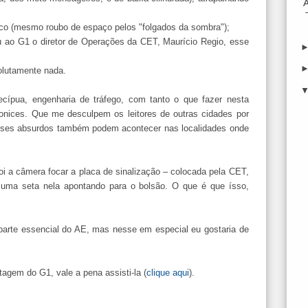
ítico (mesmo roubo de espaço pelos "folgados da sombra");
ou ao G1 o diretor de Operações da CET, Maurício Regio, esse
solutamente nada.
cípua, engenharia de tráfego, com tanto o que fazer nesta
onices. Que me desculpem os leitores de outras cidades por
sses absurdos também podem acontecer nas localidades onde
i a câmera focar a placa de sinalização – colocada pela CET,
uma seta nela apontando para o bolsão. O que é que ísso,
parte essencial do AE, mas nesse em especial eu gostaria de
tagem do G1, vale a pena assisti-la (
clique aqui
).