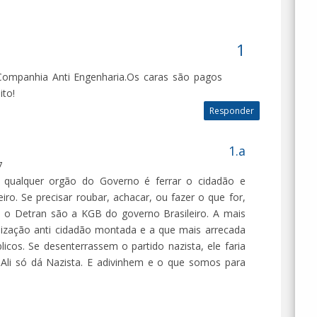
 Companhia Anti Engenharia.Os caras são pagos
ito!
Responder
7
 qualquer orgão do Governo é ferrar o cidadão e
eiro. Se precisar roubar, achacar, ou fazer o que for,
e o Detran são a KGB do governo Brasileiro. A mais
anização anti cidadão montada e a que mais arrecada
licos. Se desenterrassem o partido nazista, ele faria
 Ali só dá Nazista. E adivinhem e o que somos para