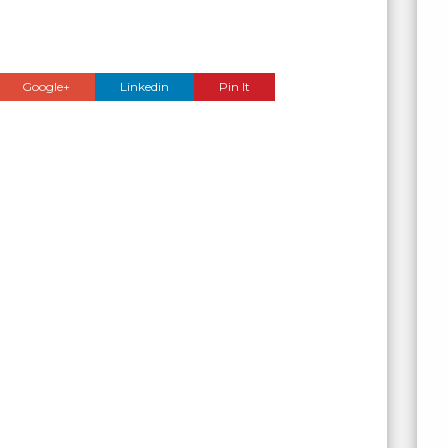
Google+
Linkedin
Pin It