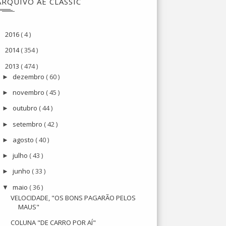
ARQUIVO AE CLASSIC
2016
( 4 )
►
2014
( 354 )
►
2013
( 474 )
▼
dezembro
( 60 )
►
novembro
( 45 )
►
outubro
( 44 )
►
setembro
( 42 )
►
agosto
( 40 )
►
julho
( 43 )
►
junho
( 33 )
►
maio
( 36 )
▼
VELOCIDADE, "OS BONS PAGARÃO PELOS
MAUS"
COLUNA "DE CARRO POR AÍ"