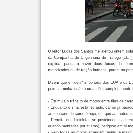
O leitor Lucas dos Santos me alertou ontem sobre
da Companhia de Engenharia de Tráfego (CET) d
explica: passa a haver duas faixas de rete
motorizados ou de tração humana, param na prime
Dizem que é "idéia" importada dos EUA e da Eu
pois na minha visão é uma idéia completamente
- Estimula o trânsito de motos entre filas de carr
- Enquanto o sinal está fechado, carros já parado
ao contrário de como é hoje, em que as motos pa
- Permite que bicicletas se posicionem na fren
quando montadas por atletas), perigoso em si mes
- Nem todas as motos arrancam rápido (a maioria