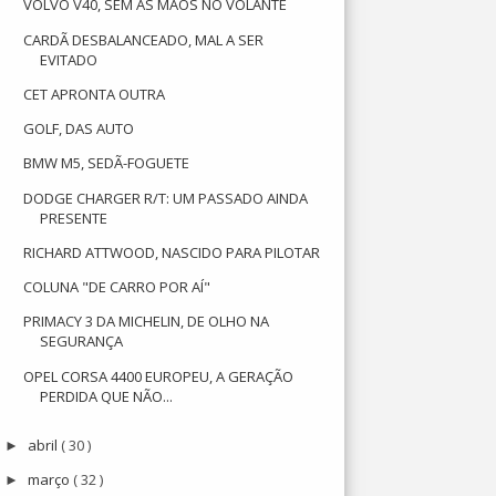
VOLVO V40, SEM AS MÃOS NO VOLANTE
CARDÃ DESBALANCEADO, MAL A SER
EVITADO
CET APRONTA OUTRA
GOLF, DAS AUTO
BMW M5, SEDÃ-FOGUETE
DODGE CHARGER R/T: UM PASSADO AINDA
PRESENTE
RICHARD ATTWOOD, NASCIDO PARA PILOTAR
COLUNA "DE CARRO POR AÍ"
PRIMACY 3 DA MICHELIN, DE OLHO NA
SEGURANÇA
OPEL CORSA 4400 EUROPEU, A GERAÇÃO
PERDIDA QUE NÃO...
abril
( 30 )
►
março
( 32 )
►