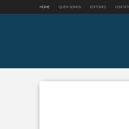
google.com, pub-3521758178363208, DIRECT, f08c47fec0942fa0
HOME
QUEM SOMOS
EDITORES
CONTAT