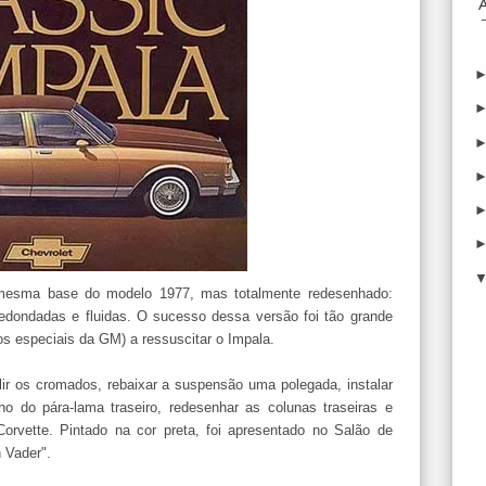
mesma base do modelo 1977, mas totalmente redesenhado:
redondadas e fluidas. O sucesso dessa versão foi tão grande
os especiais da GM) a ressuscitar o Impala.
lir os cromados, rebaixar a suspensão uma polegada, instalar
ho do pára-lama traseiro, redesenhar as colunas traseiras e
Corvette. Pintado na cor preta, foi apresentado no Salão de
h Vader".