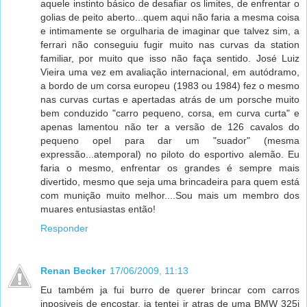
aquele instinto básico de desafiar os limites, de enfrentar o
golias de peito aberto...quem aqui não faria a mesma coisa
e intimamente se orgulharia de imaginar que talvez sim, a
ferrari não conseguiu fugir muito nas curvas da station
familiar, por muito que isso não faça sentido. José Luiz
Vieira uma vez em avaliação internacional, em autódramo,
a bordo de um corsa europeu (1983 ou 1984) fez o mesmo
nas curvas curtas e apertadas atrás de um porsche muito
bem conduzido "carro pequeno, corsa, em curva curta" e
apenas lamentou não ter a versão de 126 cavalos do
pequeno opel para dar um "suador" (mesma
expressão...atemporal) no piloto do esportivo alemão. Eu
faria o mesmo, enfrentar os grandes é sempre mais
divertido, mesmo que seja uma brincadeira para quem está
com munição muito melhor....Sou mais um membro dos
muares entusiastas então!
Responder
Renan Becker
17/06/2009, 11:13
Eu também ja fui burro de querer brincar com carros
inposiveis de encostar, ja tentei ir atras de uma BMW 325i