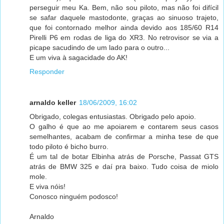
perseguir meu Ka. Bem, não sou piloto, mas não foi difícil
se safar daquele mastodonte, graças ao sinuoso trajeto,
que foi contornado melhor ainda devido aos 185/60 R14
Pirelli P6 em rodas de liga do XR3. No retrovisor se via a
picape sacudindo de um lado para o outro...
E um viva à sagacidade do AK!
Responder
arnaldo keller
18/06/2009, 16:02
Obrigado, colegas entusiastas. Obrigado pelo apoio.
O galho é que ao me apoiarem e contarem seus casos
semelhantes, acabam de confirmar a minha tese de que
todo piloto é bicho burro.
É um tal de botar Elbinha atrás de Porsche, Passat GTS
atrás de BMW 325 e daí pra baixo. Tudo coisa de miolo
mole.
E viva nóis!
Conosco ninguém podosco!
Arnaldo