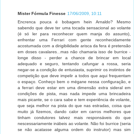
Mister Fórmula Finesse
17/06/2009, 10:11
Encrenca pouca é bobagem hein Arnaldo? Mesmo
sabendo que deve ter uma tocada sensacional ao volante
(é só ler para reconhecer quem manja do assunto),
enfrentar uma Ferrari com gente reconhecidamente
acostumada com a dirigibilidade arisca da fera é pretensão
em doses cavalares...mas não chamaria isso de burrice -
longe disso - perder a chance de brincar em local
adequado e seguro, tentando cafungar a rossa, seria
negar-se a condição de entusiasta, suprimir os instintos de
competição que deve impelir a todos que aqui frequentam
o espaço. Conheço bem o mégane nessa configuração, e
a ferrari deve estar em uma dimensão extra sideral em
condições de pista, mas nada impede uma brincadeira
mais picante, se o cara sabe e tem experiência de volante,
que seja melhor na pista do que nas estradas, coisa que
muito já fizemos, dando calor em carros melhores que
tinham condutores talvez mais responsáveis do que
nescessariamente inábeis ao volante. Não foi burrice (seria
se não acatasse alguma ordem do instrutor) mas sim