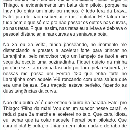
Thiago, e evidentemente um baita dum piloto, porque na
Indy não entra um mais ou menos, é tudo fera da brava.
Falei pra ele não esquentar e me controlar. Ele falou que
tudo bem e que só era pra não passar os outros nas curvas,
só nas retas. Fiquei assim, nas retas eu aliviava e deixava o
pessoal distanciar, e nas curvas eu sentava a bota.
Na 2a ou 3a volta, ainda passeando, no momento me
distanciando e prestes a acelerar forte para brincar no
Laranjinha, pelo retrovisor vejo um lampejo de farol e em
seguida escuto uma buzinadinha. Fiquei quieto na minha
porque esse carro vinha lascado por fora, pela esquerda, e
nessas me passa um Ferrari 430 que entra forte no
Laranjinha com aquele V-8 roncando com uma saúde que
era uma beleza. Seu traçado estava perfeito, fazendo as
duas tangências da curva.
Não deu outra. Aí é que entrou o burro na parada. Falei pro
Thiago: “Filha da mãe! Vou dar um suador nesse cara!”, e
reduzi para 3a marcha e acelerei no talo. Que cara idiota,
eu, achar que ia colar naquele Ferrari bem pilotado. Que
cara idiota! E outra, o Thiago nem falou nada e de rabo de