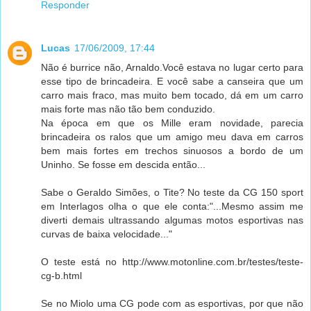
Responder
Lucas
17/06/2009, 17:44
Não é burrice não, Arnaldo.Você estava no lugar certo para
esse tipo de brincadeira. E você sabe a canseira que um
carro mais fraco, mas muito bem tocado, dá em um carro
mais forte mas não tão bem conduzido.
Na época em que os Mille eram novidade, parecia
brincadeira os ralos que um amigo meu dava em carros
bem mais fortes em trechos sinuosos a bordo de um
Uninho. Se fosse em descida então...
Sabe o Geraldo Simões, o Tite? No teste da CG 150 sport
em Interlagos olha o que ele conta:"...Mesmo assim me
diverti demais ultrassando algumas motos esportivas nas
curvas de baixa velocidade..."
O teste está no http://www.motonline.com.br/testes/teste-
cg-b.html
Se no Miolo uma CG pode com as esportivas, por que não