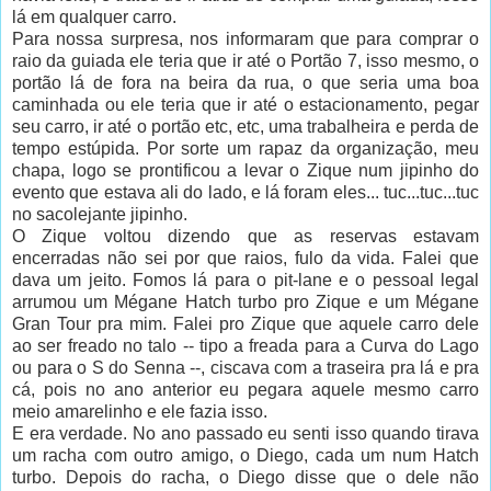
lá em qualquer carro.
Para nossa surpresa, nos informaram que para comprar o
raio da guiada ele teria que ir até o Portão 7, isso mesmo, o
portão lá de fora na beira da rua, o que seria uma boa
caminhada ou ele teria que ir até o estacionamento, pegar
seu carro, ir até o portão etc, etc, uma trabalheira e perda de
tempo estúpida. Por sorte um rapaz da organização, meu
chapa, logo se prontificou a levar o Zique num jipinho do
evento que estava ali do lado, e lá foram eles... tuc...tuc...tuc
no sacolejante jipinho.
O Zique voltou dizendo que as reservas estavam
encerradas não sei por que raios, fulo da vida. Falei que
dava um jeito. Fomos lá para o pit-lane e o pessoal legal
arrumou um Mégane Hatch turbo pro Zique e um Mégane
Gran Tour pra mim. Falei pro Zique que aquele carro dele
ao ser freado no talo -- tipo a freada para a Curva do Lago
ou para o S do Senna --, ciscava com a traseira pra lá e pra
cá, pois no ano anterior eu pegara aquele mesmo carro
meio amarelinho e ele fazia isso.
E era verdade. No ano passado eu senti isso quando tirava
um racha com outro amigo, o Diego, cada um num Hatch
turbo. Depois do racha, o Diego disse que o dele não