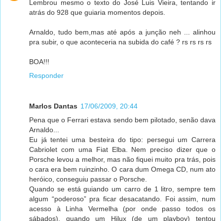
Lembrou mesmo o texto do José Luis Vieira, tentando ir
atrás do 928 que guiaria momentos depois.
Arnaldo, tudo bem,mas até após a junção neh ... alinhou
pra subir, o que aconteceria na subida do café ? rs rs rs rs
BOA!!!
Responder
Marlos Dantas
17/06/2009, 20:44
Pena que o Ferrari estava sendo bem pilotado, senão dava
Arnaldo...
Eu já tentei uma besteira do tipo: persegui um Carrera
Cabriolet com uma Fiat Elba. Nem preciso dizer que o
Porsche levou a melhor, mas não fiquei muito pra trás, pois
o cara era bem ruinzinho. O cara dum Omega CD, num ato
heróico, conseguiu passar o Porsche.
Quando se está guiando um carro de 1 litro, sempre tem
algum “poderoso” pra ficar desacatando. Foi assim, num
acesso à Linha Vermelha (por onde passo todos os
sábados), quando um Hilux (de um playboy) tentou