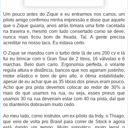
Um pouco antes do Zique e eu entrarmos nos carros, um
piloto amigo confirmou minha impressão e disse que aquele
que o Zique guiaria, anos atrás tomara uma forte cacetada
na traseira e, mesmo com tudo consertado como se deve,
nunca mais ficou bom de freada. Taí. A gente precisa
acreditar no nosso taco. Eu estava certo.
O Zique se mandou com o turbo dele lá de uns 200 cv e lá
fui eu brincar com o Gran Tour de 2 litros, 16 válvulas e 6
marchas. Belo dum carro. Ergonomia perfeita, o volante
regula altura e distância, bancos que nos agarram justinho,
motor elástico e bom de giro alto, e ótima estabilidade,
apesar de eu achar que as 35 libras dos pneus eram pouco.
Acho que pra pista devemos colocar ao redor de 30% a
mais do que usamos na rua, ou seja, esses pneus que
usamos 30 na rua deveriam estar com 40 na pista, daí que
os dianteiros dobravam muito cedo.
Ao meu lado, como instrutor, um ex-piloto da Indy, o Thiago,
que veio de volta pro Brasil para correr de Stock e agora
está dando um tempo. Muito simpático, muito legal o