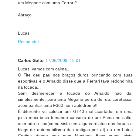
um Megane com uma Ferrari?
Abraço
Lucas
Responder
Carlos Galto
17/06/2009, 18:01
Lucas, vamos com calma...
O Tite deu pau nos braços duros brincando com suas
esportivas e o Arnaldo disse que a Ferrari tava redondinha
na tocada...
Sem desmerecer a tocada do Arnaldo não dá,
simplesmente, para uma Megane perua de rua, caretassa,
acompanhar uma F360 num autódromo!!
É diferente vc colocar um GT40 mal acertado, em uma
pista meia-boca tomando canseira de um Puma no salto,
acertado o fino(como visto em alguns relatos nos fóruns e
blogs de automobilismo das antigas por aí) ou um Lotus
Cortina dando pau num Mustang Boss numa pista