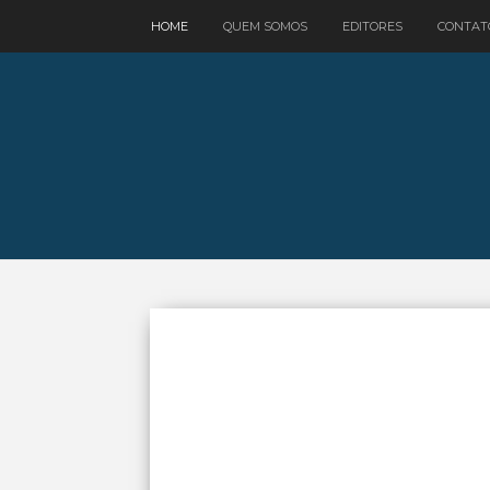
google.com, pub-3521758178363208, DIRECT, f08c47fec0942fa0
HOME
QUEM SOMOS
EDITORES
CONTAT