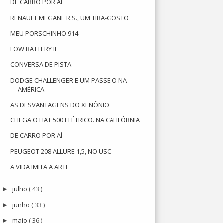
DE CARRO POR AÍ
RENAULT MEGANE R.S., UM TIRA-GOSTO
MEU PORSCHINHO 914
LOW BATTERY II
CONVERSA DE PISTA
DODGE CHALLENGER E UM PASSEIO NA
AMÉRICA
AS DESVANTAGENS DO XENÔNIO
CHEGA O FIAT 500 ELÉTRICO. NA CALIFÓRNIA
DE CARRO POR AÍ
PEUGEOT 208 ALLURE 1,5, NO USO
A VIDA IMITA A ARTE
julho
( 43 )
►
junho
( 33 )
►
maio
( 36 )
►