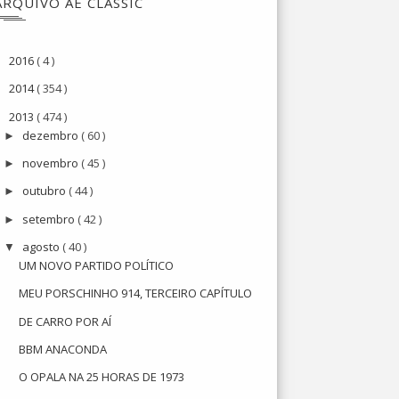
ARQUIVO AE CLASSIC
2016
( 4 )
►
2014
( 354 )
►
2013
( 474 )
▼
dezembro
( 60 )
►
novembro
( 45 )
►
outubro
( 44 )
►
setembro
( 42 )
►
agosto
( 40 )
▼
UM NOVO PARTIDO POLÍTICO
MEU PORSCHINHO 914, TERCEIRO CAPÍTULO
DE CARRO POR AÍ
BBM ANACONDA
O OPALA NA 25 HORAS DE 1973