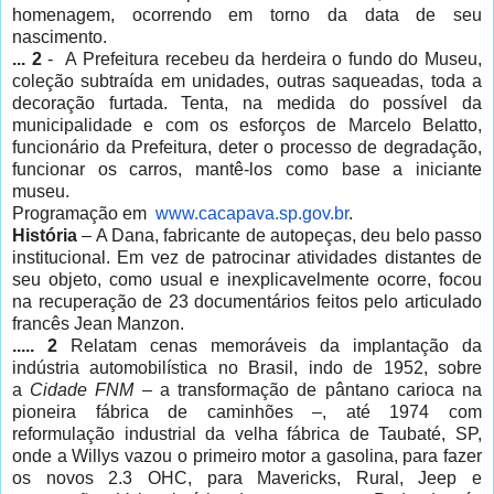
homenagem, ocorrendo em torno da data de seu
nascimento.
... 2
- A Prefeitura recebeu da herdeira o fundo do Museu,
coleção subtraída em unidades, outras saqueadas, toda a
decoração furtada. Tenta, na medida do possível da
municipalidade e com os esforços de Marcelo Belatto,
funcionário da Prefeitura, deter o processo de degradação,
funcionar os carros, mantê-los como base a iniciante
museu.
Programação em
www.cacapava.sp.gov.br
.
História
– A Dana, fabricante de autopeças, deu belo passo
institucional. Em vez de patrocinar atividades distantes de
seu objeto, como usual e inexplicavelmente ocorre, focou
na recuperação de 23 documentários feitos pelo articulado
francês Jean Manzon.
..... 2
Relatam cenas memoráveis da implantação da
indústria automobilística no Brasil, indo de 1952, sobre
a
Cidade FNM
– a transformação de pântano carioca na
pioneira fábrica de caminhões –, até 1974 com
reformulação industrial da velha fábrica de Taubaté, SP,
onde a Willys vazou o primeiro motor a gasolina, para fazer
os novos 2.3 OHC, para Mavericks, Rural, Jeep e