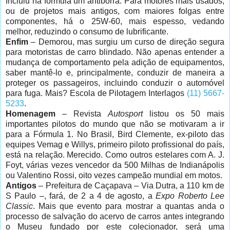
Incluiu na fórmula um antiborra. Para motores mais usados,
ou de projetos mais antigos, com maiores folgas entre
componentes, há o 25W-60, mais espesso, vedando
melhor, reduzindo o consumo de lubrificante.
Enfim
– Demorou, mas surgiu um curso de direção segura
para motoristas de carro blindado. Não apenas entender a
mudança de comportamento pela adição de equipamentos,
saber mantê-lo e, principalmente, conduzir de maneira a
proteger os passageiros, incluindo conduzir o automóvel
para fuga. Mais? Escola de Pilotagem Interlagos
(11) 5667-
5233
.
Homenagem
– Revista
Autosport
listou os 50 mais
importantes pilotos do mundo que não se motivaram a ir
para a Fórmula 1. No Brasil, Bird Clemente, ex-piloto das
equipes Vemag e Willys, primeiro piloto profissional do país,
está na relação. Merecido. Como outros estelares com A. J.
Foyt, várias vezes vencedor da 500 Milhas de Indianápolis
ou Valentino Rossi, oito vezes campeão mundial em motos.
Antigos
– Prefeitura de Caçapava – Via Dutra, a 110 km de
S Paulo –, fará, de 2 a 4 de agosto, a
Expo Roberto Lee
Classic
. Mais que evento para mostrar a quantas anda o
processo de salvação do acervo de carros antes integrando
o Museu fundado por este colecionador, será uma