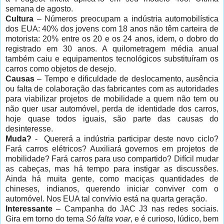
semana de agosto.
Cultura
– Números preocupam a indústria automobilística
dos EUA: 40% dos jovens com 18 anos não têm carteira de
motorista: 20% entre os 20 e os 24 anos, idem, o dobro do
registrado em 30 anos. A quilometragem média anual
também caiu e equipamentos tecnológicos substituíram os
carros como objetos de desejo.
Causas
– Tempo e dificuldade de deslocamento, ausência
ou falta de colaboração das fabricantes com as autoridades
para viabilizar projetos de mobilidade a quem não tem ou
não quer usar automóvel, perda de identidade dos carros,
hoje quase todos iguais, são parte das causas do
desinteresse.
Muda?
- Quererá a indústria participar deste novo ciclo?
Fará carros elétricos? Auxiliará governos em projetos de
mobilidade? Fará carros para uso compartido? Difícil mudar
as cabeças, mas há tempo para instigar as discussões.
Ainda há muita gente, como maciças quantidades de
chineses, indianos, querendo iniciar conviver com o
automóvel. Nos EUA tal convívio está na quarta geração.
Interessante
– Campanha do JAC J3 nas redes sociais.
Gira em torno do tema
Só falta voar
, e é curioso, lúdico, bem