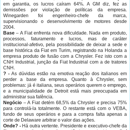
em garantia, os lucros caíram 64%. A GM diz, fez as
demissões por violação de políticas da empresa.
Winegarden foi engenheiro-chefe da marca,
supervisionando o desenvolvimento de motores desde
2004.
Base
– A Fiat enfrenta nova dificuldade. Nada em produto,
processos, faturamento e lucros, mas de caráter
institucional-afetivo, pela possibilidade de deixar a sede e
base histórica da Fiat em Turim, registrando na Holanda a
empresa produto de fusão com a Chrysler. Fez isto com a
CNH Industrial, junção da Fiat Industrial com a de tratores
CNH.
? -
As dúvidas estão na emotiva reação dos italianos em
perder a base da empresa. Quanto à Chrysler, sem
problemas: já é italiana, seus operários querem o emprego,
e a municipalidade de Detroit está mais preocupada em
administrar sua falência.
Negócio
– A Fiat detém 68,5% da Chrysler e precisa 75%
para controlá-la totalmente. O restante está com o VEBA,
fundo de seus operários e para a compra falta apenas a
corte de Delaware arbitrar o valor das ações.
Onde? -
Há outra vertente. Presidente e executivo-chefe da