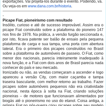
exportações. Vai projetá-los durante o evento. Podendo, vá.
Ou veja-os em
www.dana.com.br/historia
.
------------------------------------------------------------------------------------
-
Picape Fiat, pioneirismo com resultado
Insólito, curioso e até de sucesso improvável. Assim era o
picape Fiat construído sobre a plataforma do pioneiro 147
nos fins de 1978. Na prática, a versão furgão seccionada e,
por isto, ficava patente ser balão de ensaio pela pequena
plataforma de carga e sua tampa, uma porta com abertura
lateral. Era o primeiro dos picapes construídos no Brasil
sobre a plataforma de automóveis de passeio. O Fiat, como
menor dos nacionais, parecia inteiramente inadequado à
nova função, e a Fiat com dois anos de Brasil parecia nada
conhecer do país e seu mercado.
Ironizado ou não, as vendas começaram a ascender e logo
apareceu a versão City, com maior caçamba e tampa
traseira basculante, com melhor retorno ao trabalho. Fazer
picapes sobre automóveis pequenos não era criatividade
nacional, nesta época à solta na Fiat, criando soluções
pioneiras – de motores que funcionavam alimentados por
biogás até o pioneirismo no uso do etanol. Coisa antiga, a
própria Fiat no pós-guerra criou picapes sobre seu modelo