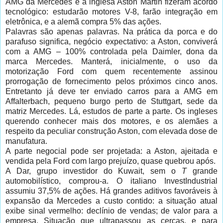
AMG da Mercedes e a inglesa Aston Martin fizeram acordo
tecnológico: estudarão motores V-8, farão integração em
eletrônica, e a alemã compra 5% das ações.
Palavras são apenas palavras. Na prática da porca e do
parafuso significa, negócio expectativo: a Aston, conviverá
com a AMG – 100% controlada pela Daimler, dona da
marca Mercedes. Manterá, inicialmente, o uso da
motorização Ford com quem recentemente assinou
prorrogação de fornecimento pelos próximos cinco anos.
Entretanto já deve ter enviado carros para a AMG em
Affalterbach, pequeno burgo perto de Stuttgart, sede da
matriz Mercedes. Lá, estudos de parte a parte. Os ingleses
querendo conhecer mais dos motores, e os alemães a
respeito da peculiar construção Aston, com elevada dose de
manufatura.
A parte negocial pode ser projetada: a Aston, ajeitada e
vendida pela Ford com largo prejuízo, quase quebrou após.
A Dar, grupo investidor do Kuwait, sem o
T
grande
automobilístico, comprou-a. O italiano InvestIndustrial
assumiu 37,5% de ações. Há grandes aditivos favoráveis à
expansão da Mercedes a custo contido: a situação atual
exibe sinal vermelho: declínio de vendas; de valor para a
empresa. Situação que ultrapassou as cercas, e para