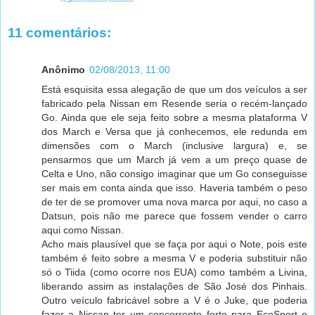
11 comentários:
Anônimo
02/08/2013, 11:00
Está esquisita essa alegação de que um dos veículos a ser
fabricado pela Nissan em Resende seria o recém-lançado
Go. Ainda que ele seja feito sobre a mesma plataforma V
dos March e Versa que já conhecemos, ele redunda em
dimensões com o March (inclusive largura) e, se
pensarmos que um March já vem a um preço quase de
Celta e Uno, não consigo imaginar que um Go conseguisse
ser mais em conta ainda que isso. Haveria também o peso
de ter de se promover uma nova marca por aqui, no caso a
Datsun, pois não me parece que fossem vender o carro
aqui como Nissan.
Acho mais plausível que se faça por aqui o Note, pois este
também é feito sobre a mesma V e poderia substituir não
só o Tiida (como ocorre nos EUA) como também a Livina,
liberando assim as instalações de São José dos Pinhais.
Outro veículo fabricável sobre a V é o Juke, que poderia
fazer a Nissan ter um concorrente forte para EcoSport e