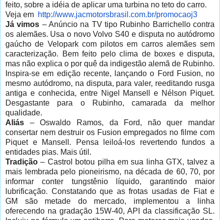
feito, sobre a idéia de aplicar uma turbina no teto do carro.
Veja em
http://www.jacmotorsbrasil.com.br/promocaoj3
Já vimos
– Anúncio na TV tipo Rubinho Barrichello contra
os alemães. Usa o novo Volvo S40 e disputa no autódromo
gaúcho de Velopark com pilotos em carros alemães sem
caracterização. Bem feito pelo clima de boxes e disputa,
mas não explica o por quê da indigestão alemã de Rubinho.
Inspira-se em edição recente, lançando o Ford Fusion, no
mesmo autódromo, na disputa, para valer, reeditando rusga
antiga e conhecida, entre Nigel Mansell e Nélson Piquet.
Desgastante para o Rubinho, camarada da melhor
qualidade.
Aliás
– Oswaldo Ramos, da Ford, não quer mandar
consertar nem destruir os Fusion empregados no filme com
Piquet e Mansell. Pensa leiloá-los revertendo fundos a
entidades pias. Mais útil.
Tradição
– Castrol botou pilha em sua linha GTX, talvez a
mais lembrada pelo pioneirismo, na década de 60, 70, por
informar conter tungstênio líquido, garantindo maior
lubrificação. Constatando que as frotas usadas de Fiat e
GM são metade do mercado, implementou a linha
oferecendo na gradação 15W-40, API da classificação SL.