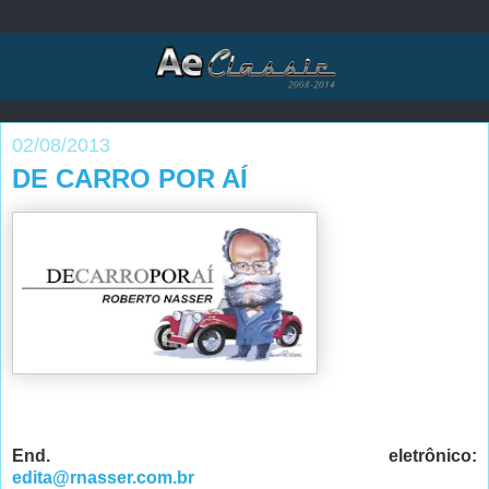
02/08/2013
DE CARRO POR AÍ
End. eletrônico:
edita@rnasser.com.br