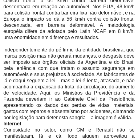
colisão frontal a 64 km/h contra barreira deformável
descentrada em relação ao automóvel. Nos EUA, 48 km/h
para colisão frontal contra barreira fixa não deformável, e na
Europa o impacto se dá a 56 km/h contra colisão frontal
descentrada, em barreira deformável. A metodologia
européia difere da adotada pelo Latin NCAP em 8 km/h,
uma enormidade em diferença e resultados.
Independentemente do pé firme da entidade brasileira, que
marca posição mas não gerará mudanças, o desgaste deve
ser imposto aos órgãos oficiais da Argentina e do Brasil
pela leniência com que tratam o assunto segurança em
automóveis e seus prejuízos à sociedade. As fabricantes de
lá e daqui seguem a lei – mas a lei é lenta, atrasada, e não
acompanha a expansão da frota, da circulação, do aumento
de velocidade. Aqui, os Ministros da Previdência e da
Fazenda deveriam ir ao Gabinete Civil da Presidência
apresentando os dados das perdas de vidas, materiais,
gastos com reparos e absenteísmo por acidentes, clamando
por legislação para deter esta sangria – a imagem é válida.
Internet
Curiosidade no setor, como GM e Renault não se
manifestaram, lá e cá, logo alguém aproveitou a