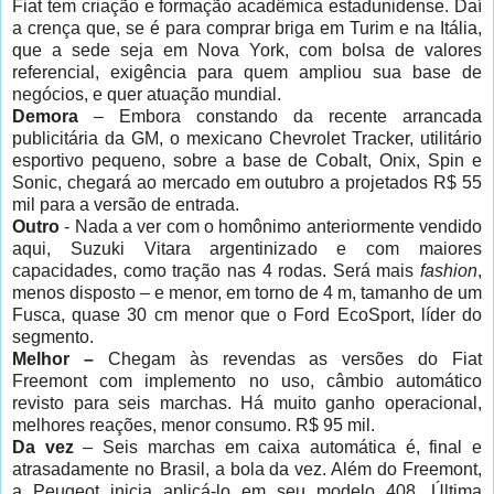
Fiat tem criação e formação acadêmica estadunidense. Daí
a crença que, se é para comprar briga em Turim e na Itália,
que a sede seja em Nova York, com bolsa de valores
referencial, exigência para quem ampliou sua base de
negócios, e quer atuação mundial.
Demora
– Embora constando da recente arrancada
publicitária da GM, o mexicano Chevrolet Tracker, utilitário
esportivo pequeno, sobre a base de Cobalt, Onix, Spin e
Sonic, chegará ao mercado em outubro a projetados R$ 55
mil para a versão de entrada.
Outro
- Nada a ver com o homônimo anteriormente vendido
aqui, Suzuki Vitara argentinizado e com maiores
capacidades, como tração nas 4 rodas. Será mais
fashion
,
menos disposto – e menor, em torno de 4 m, tamanho de um
Fusca, quase 30 cm menor que o Ford EcoSport, líder do
segmento.
Melhor –
Chegam às revendas as versões do Fiat
Freemont com implemento no uso, câmbio automático
revisto para seis marchas. Há muito ganho operacional,
melhores reações, menor consumo. R$ 95 mil.
Da vez
– Seis marchas em caixa automática é, final e
atrasadamente no Brasil, a bola da vez. Além do Freemont,
a Peugeot inicia aplicá-lo em seu modelo 408. Última