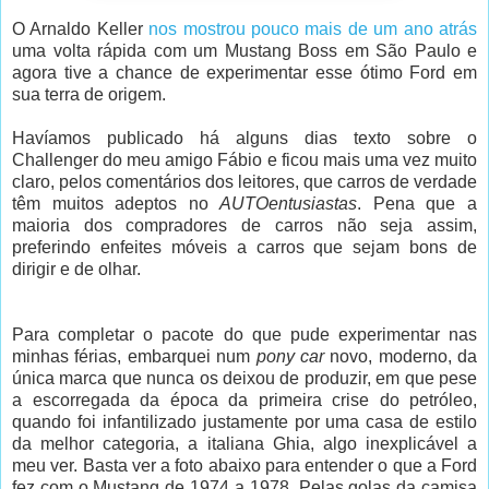
O Arnaldo Keller
nos mostrou pouco mais de um ano atrás
uma volta rápida com um Mustang Boss em São Paulo e
agora tive a chance de experimentar esse ótimo Ford em
sua terra de origem.
Havíamos publicado há alguns dias texto sobre o
Challenger do meu amigo Fábio e ficou mais uma vez muito
claro, pelos comentários dos leitores, que carros de verdade
têm muitos adeptos no
AUTOentusiastas
. Pena que a
maioria dos compradores de carros não seja assim,
preferindo enfeites móveis a carros que sejam bons de
dirigir e de olhar.
Para completar o pacote do que pude experimentar nas
minhas férias, embarquei num
pony car
novo, moderno, da
única marca que nunca os deixou de produzir, em que pese
a escorregada da época da primeira crise do petróleo,
quando foi infantilizado justamente por uma casa de estilo
da melhor categoria, a italiana Ghia, algo inexplicável a
meu ver. Basta ver a foto abaixo para entender o que a Ford
fez com o Mustang de 1974 a 1978. Pelas golas da camisa