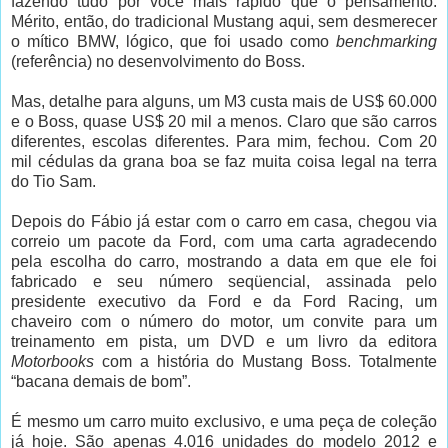
fazendo tudo por você mais rápido que o pensamento.
Mérito, então, do tradicional Mustang aqui, sem desmerecer
o mítico BMW, lógico, que foi usado como
benchmarking
(referência) no desenvolvimento do Boss.
Mas, detalhe para alguns, um M3 custa mais de US$ 60.000
e o Boss, quase US$ 20 mil a menos. Claro que são carros
diferentes, escolas diferentes. Para mim, fechou. Com 20
mil cédulas da grana boa se faz muita coisa legal na terra
do Tio Sam.
Depois do Fábio já estar com o carro em casa, chegou via
correio um pacote da Ford, com uma carta agradecendo
pela escolha do carro, mostrando a data em que ele foi
fabricado e seu número seqüencial, assinada pelo
presidente executivo da Ford e da Ford Racing, um
chaveiro com o número do motor, um convite para um
treinamento em pista, um DVD e um livro da editora
Motorbooks
com a história do Mustang Boss. Totalmente
“bacana demais de bom”.
É mesmo um carro muito exclusivo, e uma peça de coleção
já hoje. São apenas 4.016 unidades do modelo 2012 e