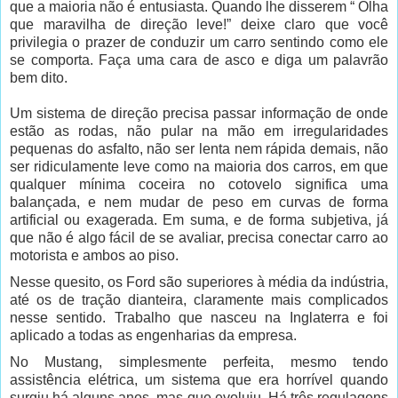
que a maioria não é entusiasta. Quando lhe disserem “ Olha
que maravilha de direção leve!” deixe claro que você
privilegia o prazer de conduzir um carro sentindo como ele
se comporta. Faça uma cara de asco e diga um palavrão
bem dito.
Um sistema de direção precisa passar informação de onde
estão as rodas, não pular na mão em irregularidades
pequenas do asfalto, não ser lenta nem rápida demais, não
ser ridiculamente leve como na maioria dos carros, em que
qualquer mínima coceira no cotovelo significa uma
balançada, e nem mudar de peso em curvas de forma
artificial ou exagerada. Em suma, e de forma subjetiva, já
que não é algo fácil de se avaliar, precisa conectar carro ao
motorista e ambos ao piso.
Nesse quesito,
os Ford são superiores à média da indústria,
até os de tração dianteira, claramente mais complicados
nesse sentido. Trabalho que nasceu na Inglaterra e foi
aplicado a todas as engenharias da empresa.
No Mustang, simplesmente perfeita, mesmo tendo
assistência elétrica, um sistema que era horrível quando
surgiu há alguns anos, mas que evoluiu. Há três regulagens