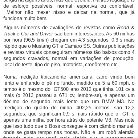
de esforço possíveis, normal, esportiva ou confortável.
Melhor não mexer nisso e deixar na normal, que já
funciona muito bem.
Alguns números de avaliações de revistas como
Road &
Track
e
Car and Driver
são bem interessantes.
As 60 milhas
por hora (96,5 km/h) chegam em 4,3 segundos, 0,3 s mais
rápido que o Mustang GT e Camaro SS. Outras publicações
e revistas virtuais conseguiram números tão baixos como 4
segundos cravados, normal em variações de produção,
local do teste, tipo de piso, motorista, cronômetro etc.
Numa medição tipicamente americana, carro vindo bem
lento e enfiando o pé no fundo, medido de 5 a 60 mph, o
tempo é o mesmo do
GT500 ano 2012 que tinha 101 cv a
mais (o 2013 passou a 671 cv, lembre-se), e apenas um
décimo de segundo mais lento que um BMW M3. Na
medição do quarto de milha, 402,25 metros, são 12,3
segundos, que significam 0,9 s mais rápido que o
GT, e
apenas uma milha por hora atrás do potente M3. Mas note
que isso tudo que o Boss consegue é com câmbio manual,
onde se gasta tempo nas trocas. Não é um robô alemão