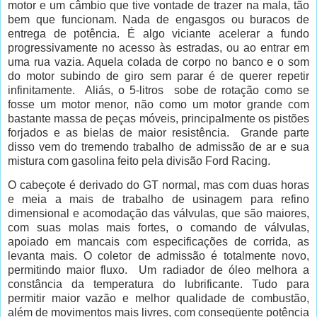
motor e um câmbio que tive vontade de trazer na mala, tão
bem que funcionam. Nada de engasgos ou buracos de
entrega de potência. É algo viciante acelerar a fundo
progressivamente no acesso às estradas, ou ao entrar em
uma rua vazia. Aquela colada de corpo no banco e o som
do motor subindo de giro sem parar é de querer repetir
infinitamente.
Aliás, o 5-litros
sobe de rotação como se
fosse um motor menor, não como um motor grande com
bastante massa de peças móveis, principalmente os pistões
forjados e as bielas de maior resistência.
Grande parte
disso vem do tremendo trabalho de admissão de ar e sua
mistura com gasolina feito pela divisão Ford Racing.
O cabeçote é derivado do GT normal, mas com duas horas
e meia a mais de trabalho de usinagem para refino
dimensional e acomodação das válvulas, que são maiores,
com suas molas mais fortes,
o comando de válvulas,
apoiado em mancais com especificações de corrida, as
levanta mais. O coletor de admissão é totalmente novo,
permitindo maior fluxo.
Um radiador de óleo melhora a
constância da temperatura do lubrificante. Tudo para
permitir maior vazão e melhor qualidade de combustão,
além de movimentos mais livres, com conseqüente potência