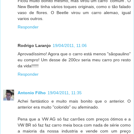
Ficou muito bonito mesmo, mas virou um carro 'comum'. O
New Beetle tinha vários toques originais, como o tão falado
vaso de flores. O Beetle virou um carro alemao, igual
varios outros.
Responder
Rodrigo Laranjo
19/04/2011, 11:06
Aprovadíssimo! Agora que o carro está menos "sãopaulino"
eu compro! Um desse de 200cv seria meu carro pro resto
da vida!!!!!!
Responder
Antonio Filho
19/04/2011, 11:35
Achei fantástico e muito mais bonito que o anterior. O
anterior era muito "colorido" ou afeminado.
Pena que a VW AG só faz carrões com preços ótimos e a
VW BR só faz faz carro meia boca com nada de série como
a maioria da nossa industria e vende com um preço