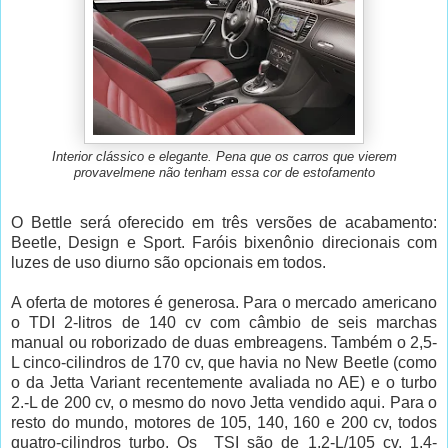
Interior clássico e elegante. Pena que os carros que vierem
provavelmene não tenham essa cor de estofamento
O Bettle será oferecido em três versões de acabamento:
Beetle, Design e Sport. Faróis bixenônio direcionais com
luzes de uso diurno são opcionais em todos.
A oferta de motores é generosa. Para o mercado americano
o TDI 2-litros de 140 cv com câmbio de seis marchas
manual ou roborizado de duas embreagens. Também o 2,5-
L cinco-cilindros de 170 cv, que havia no New Beetle (como
o da Jetta Variant recentemente avaliada no AE) e o turbo
2.-L de 200 cv, o mesmo do novo Jetta vendido aqui. Para o
resto do mundo, motores de 105, 140, 160 e 200 cv, todos
quatro-cilindros turbo. Os TSI são de 1,2-L/105 cv, 1,4-