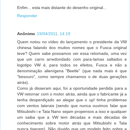
Enfim... esta mais distante do desenho original...
Responder
Anônimo
19/04/2011, 14:19
Quem notou no vídeo do lançamento o presidente da VW
chinesa falando dos muitos nomes que o Fusca original
teve? Quem sabe possamos ver essa retomada, uma vez
que um carro arredondado com para-lamas saltados e
logotipo VW é, para todos os efeitos, Fusca e não a
denominação alienígena "Beetle" (que nada mais é que
"besouro", como sempre chamamos o de duas gerações
atrás).
Como já disseram aqui, foi a oportunidade perdida para a
VW retornar com o motor atrás, ainda que o fabricante já a
tenha desperdiçado ao alegar que o up! tinha problemas
com ventos laterais (sendo que nunca ouvimos falar que
Mitsubishi i e Tata Nano sejam propensos a isso e qualquer
um saiba que a VW tem décadas e mais décadas de
conhecimento sobre motor atrás que Mitsubishi e Tata
nunca tiveram). Não duvido que um modelo feito sobre a