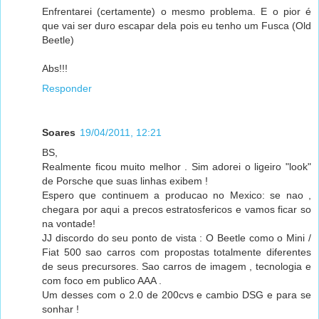
Enfrentarei (certamente) o mesmo problema. E o pior é
que vai ser duro escapar dela pois eu tenho um Fusca (Old
Beetle)
Abs!!!
Responder
Soares
19/04/2011, 12:21
BS,
Realmente ficou muito melhor . Sim adorei o ligeiro "look"
de Porsche que suas linhas exibem !
Espero que continuem a producao no Mexico: se nao ,
chegara por aqui a precos estratosfericos e vamos ficar so
na vontade!
JJ discordo do seu ponto de vista : O Beetle como o Mini /
Fiat 500 sao carros com propostas totalmente diferentes
de seus precursores. Sao carros de imagem , tecnologia e
com foco em publico AAA .
Um desses com o 2.0 de 200cvs e cambio DSG e para se
sonhar !