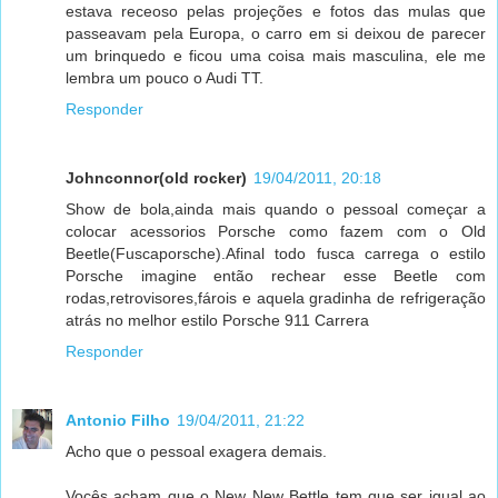
estava receoso pelas projeções e fotos das mulas que
passeavam pela Europa, o carro em si deixou de parecer
um brinquedo e ficou uma coisa mais masculina, ele me
lembra um pouco o Audi TT.
Responder
Johnconnor(old rocker)
19/04/2011, 20:18
Show de bola,ainda mais quando o pessoal começar a
colocar acessorios Porsche como fazem com o Old
Beetle(Fuscaporsche).Afinal todo fusca carrega o estilo
Porsche imagine então rechear esse Beetle com
rodas,retrovisores,fárois e aquela gradinha de refrigeração
atrás no melhor estilo Porsche 911 Carrera
Responder
Antonio Filho
19/04/2011, 21:22
Acho que o pessoal exagera demais.
Vocês acham que o New New Bettle tem que ser igual ao