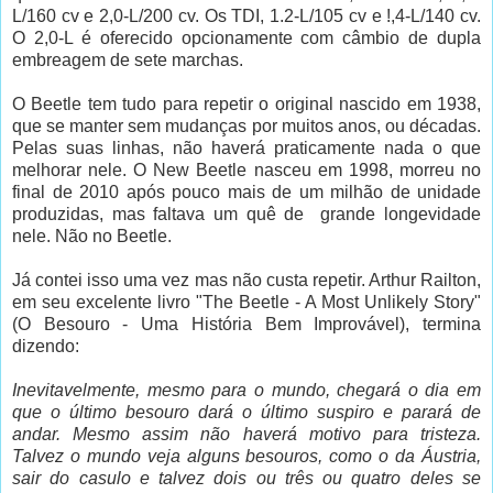
L/160 cv e 2,0-L/200 cv. Os TDI, 1.2-L/105 cv e !,4-L/140 cv.
O 2,0-L é oferecido opcionamente com câmbio de dupla
embreagem de sete marchas.
O Beetle tem tudo para repetir o original nascido em 1938,
que se manter sem mudanças por muitos anos, ou décadas.
Pelas suas linhas, não haverá praticamente nada o que
melhorar nele. O New Beetle nasceu em 1998, morreu no
final de 2010 após pouco mais de um milhão de unidade
produzidas, mas faltava um quê de grande longevidade
nele. Não no Beetle.
Já contei isso uma vez mas não custa repetir. Arthur Railton,
em seu excelente livro "The Beetle - A Most Unlikely Story"
(O Besouro - Uma História Bem Improvável), termina
dizendo:
Inevitavelmente, mesmo para o mundo, chegará o dia em
que o último besouro dará o último suspiro e parará de
andar. Mesmo assim não haverá motivo para tristeza.
Talvez o mundo veja alguns besouros, como o da Áustria,
sair do casulo e talvez dois ou três ou quatro deles se