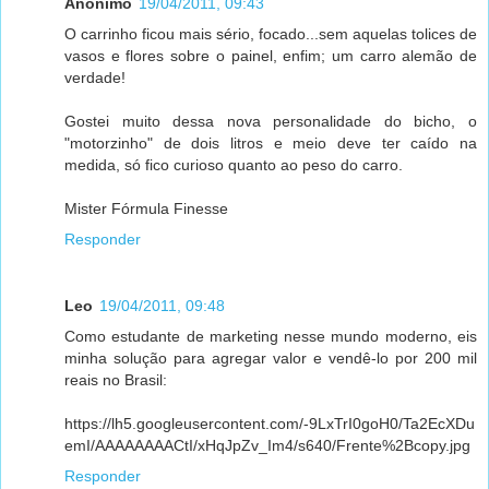
Anônimo
19/04/2011, 09:43
O carrinho ficou mais sério, focado...sem aquelas tolices de
vasos e flores sobre o painel, enfim; um carro alemão de
verdade!
Gostei muito dessa nova personalidade do bicho, o
"motorzinho" de dois litros e meio deve ter caído na
medida, só fico curioso quanto ao peso do carro.
Mister Fórmula Finesse
Responder
Leo
19/04/2011, 09:48
Como estudante de marketing nesse mundo moderno, eis
minha solução para agregar valor e vendê-lo por 200 mil
reais no Brasil:
https://lh5.googleusercontent.com/-9LxTrI0goH0/Ta2EcXDu
emI/AAAAAAAACtI/xHqJpZv_Im4/s640/Frente%2Bcopy.jpg
Responder