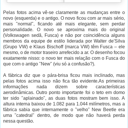
Pelas fotos acima vê-se claramente as mudanças entre o
novo (esquerda) e o antigo. O novo ficou com ar mais sério,
mais "normal", ficando até mais elegante, sem perdar
personalidade. O novo se aproxima mais do original
(Volkswagen sedã, Fusca) e não por coincidência alguns
membros da equipe de estilo liderada por Walter de'Silva
(Grupo VW) e Klaus Bischoff (marca VW) têm Fusca – ele
mesmo, o de motor traseiro arrefecido a ar. O desenho focou
exatamente nisso: o novo ter mais relação com o Fusca do
que com o antigo "New" (viu só a confusão?).
A fábrica diz que o pára-brisa ficou mais inclinado, mas
pelas fotos acima isso não fica tão evidente.As primeiras
informações nada dizem sobre características
aerodinâmicas. Outro ponto importante foi o teto em domo
ter sido "aplainado", as duas fotos mostram bem isso. A
altura interna baixou de 1.082 para 1.044 milímetros, mas a
fábrica sabia que internamente o "velho" New Beetle era
uma "catedral" dentro, de modo que não haverá perda
nessa questão.