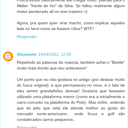
Fusca evolui naturalmente até chegar nisso, palmas para o
Walter "frente de fox" de Silva. Só faltou realmente algum
motor pendurado ali no eixo traseiro =)
Agora, pra quem quer virar macho, como explicar aqueles
leds no farol como se fossem cílios? WTF!
Responder
Alexandre
19/04/2011, 12:05
Repetindo as palavras da maioria, também achei o "Beetle"
muito mais bonito que seu antecessor!
Um ponto que eu não gostava no antigo (por destoar muito
do fusca original), e que permaneceu no novo, é o fato de
eles serem grandalhões demais! Gostaria que tivessem
utilizado uma plataforma menor (como era a inicialmente o
carro-conceito na plataforma do Polo). Mas enfim, entendo
que do jeito que está ele atenda melhor ao gosto do
mercado norte-americano... onde focus e golf são
considerados carros pequenos...
Responder