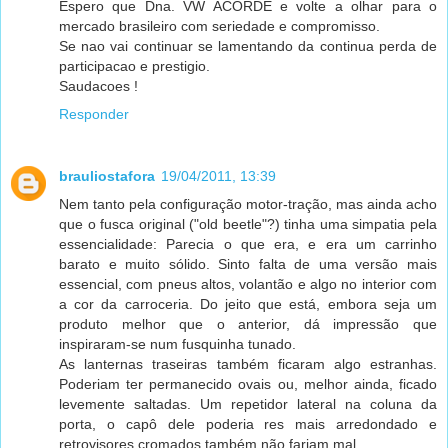
Espero que Dna. VW ACORDE e volte a olhar para o
mercado brasileiro com seriedade e compromisso.
Se nao vai continuar se lamentando da continua perda de
participacao e prestigio.
Saudacoes !
Responder
brauliostafora
19/04/2011, 13:39
Nem tanto pela configuração motor-tração, mas ainda acho
que o fusca original ("old beetle"?) tinha uma simpatia pela
essencialidade: Parecia o que era, e era um carrinho
barato e muito sólido. Sinto falta de uma versão mais
essencial, com pneus altos, volantão e algo no interior com
a cor da carroceria. Do jeito que está, embora seja um
produto melhor que o anterior, dá impressão que
inspiraram-se num fusquinha tunado.
As lanternas traseiras também ficaram algo estranhas.
Poderiam ter permanecido ovais ou, melhor ainda, ficado
levemente saltadas. Um repetidor lateral na coluna da
porta, o capô dele poderia res mais arredondado e
retrovisores cromados também não fariam mal...