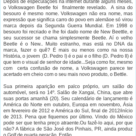
Depois de especulações na internet durante alguns meses,
o Volkswagen Beetle foi finalmente revelado. A sina do
besouro é mesmo nome. Volkswagen não era nome, mas
expressão que significa carro do povo em alemãoe só virou
marca depois da Segunda Guerra Mundial. Em 1998 o
besouro foi recriado e lhe foi dado nome de New Beettle, e
seu sucessor se chama simplesmente Beetle. Aí o velho
Beetle é o New.. Muito estranho, mas está no DNA da
marca, fazer o quê? É mais ou menos como na nossa
História, o jovem (D. Pedro I) é o pai e o filho (D. Pedro II) é
que tem o visual de senhor de idade...Seja como for, mesmo
com certa confusão de nome, a Volkswagen parece ter
acertado em cheio com o seu mais novo produto, o Bettle.
Sua primeira aparição em palco próprio, um salão do
automóvel, será no 14º. Salão de Xangai, China, que abre
suas portas amanhã (20). Seu calendário de lançamento é
América do Norte em outubro, Europa em novembro, Ásia
em fevereiro de 2012 e América do Sul, final de 2012/início
de 2013. Pena que fiquemos por último. Vindo do México
pode ser que tenha preço atraente.Ou fazê-lo aqui, por que
não? A fábrica de São José dos Pinhais, PR, ainda produz
o Golf de quarta geração. Então...