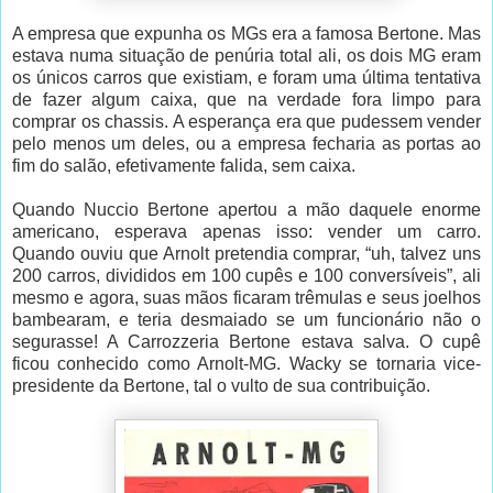
A empresa que expunha os MGs era a famosa Bertone. Mas
estava numa situação de penúria total ali, os dois MG eram
os únicos carros que existiam, e foram uma última tentativa
de fazer algum caixa, que na verdade fora limpo para
comprar os chassis. A esperança era que pudessem vender
pelo menos um deles, ou a empresa fecharia as portas ao
fim do salão, efetivamente falida, sem caixa.
Quando Nuccio Bertone apertou a mão daquele enorme
americano, esperava apenas isso: vender um carro.
Quando ouviu que Arnolt pretendia comprar, “uh, talvez uns
200 carros, divididos em 100 cupês e 100 conversíveis”, ali
mesmo e agora, suas mãos ficaram trêmulas e seus joelhos
bambearam, e teria desmaiado se um funcionário não o
segurasse! A Carrozzeria Bertone estava salva. O cupê
ficou conhecido como Arnolt-MG. Wacky se tornaria vice-
presidente da Bertone, tal o vulto de sua contribuição.