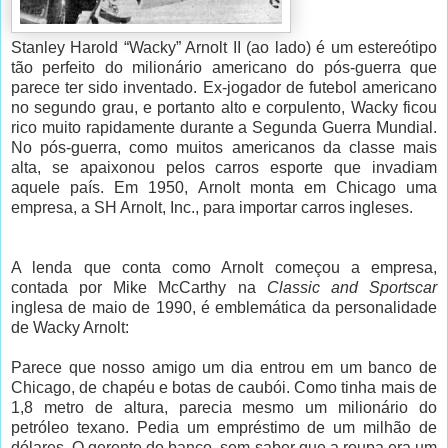
Stanley Harold “Wacky” Arnolt II (ao lado) é um estereótipo
tão perfeito do milionário americano do pós-guerra que
parece ter sido inventado. Ex-jogador de futebol americano
no segundo grau, e portanto alto e corpulento, Wacky ficou
rico muito rapidamente durante a Segunda Guerra Mundial.
No pós-guerra, como muitos americanos da classe mais
alta, se apaixonou pelos carros esporte que invadiam
aquele país. Em 1950, Arnolt monta em Chicago uma
empresa, a SH Arnolt, Inc., para importar carros ingleses.
A lenda que conta como Arnolt começou a empresa,
contada por Mike McCarthy na
Classic and Sportscar
inglesa de maio de 1990, é emblemática da personalidade
de Wacky Arnolt:
Parece que nosso amigo um dia entrou em um banco de
Chicago, de chapéu e botas de caubói. Como tinha mais de
1,8 metro de altura, parecia mesmo um milionário do
petróleo texano. Pedia um empréstimo de um milhão de
dólares. O gerente do banco, sem saber que a roupa era um