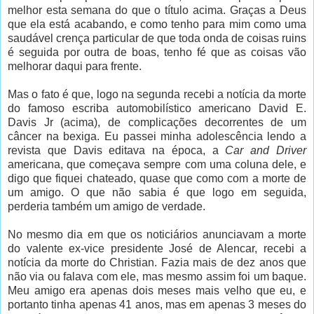
melhor esta semana do que o título acima. Graças a Deus
que ela está acabando, e como tenho para mim como uma
saudável crença particular de que toda onda de coisas ruins
é seguida por outra de boas, tenho fé que as coisas vão
melhorar daqui para frente.
Mas o fato é que, logo na segunda recebi a notícia da morte
do famoso escriba automobilístico americano David E.
Davis Jr (acima), de complicações decorrentes de um
câncer na bexiga. Eu passei minha adolescência lendo a
revista que Davis editava na época, a
Car and Driver
americana, que começava sempre com uma coluna dele, e
digo que fiquei chateado, quase que como com a morte de
um amigo. O que não sabia é que logo em seguida,
perderia também um amigo de verdade.
No mesmo dia em que os noticiários anunciavam a morte
do valente ex-vice presidente José de Alencar, recebi a
notícia da morte do Christian. Fazia mais de dez anos que
não via ou falava com ele, mas mesmo assim foi um baque.
Meu amigo era apenas dois meses mais velho que eu, e
portanto tinha apenas 41 anos, mas em apenas 3 meses do