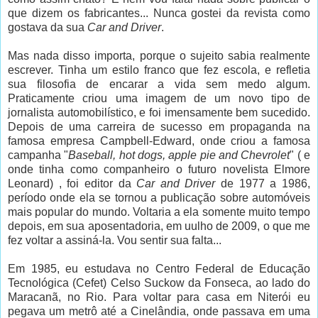
que dizem os fabricantes... Nunca gostei da revista como
gostava da sua
Car and Driver
.
Mas nada disso importa, porque o sujeito sabia realmente
escrever. Tinha um estilo franco que fez escola, e refletia
sua filosofia de encarar a vida sem medo algum.
Praticamente criou uma imagem de um novo tipo de
jornalista automobilístico, e foi imensamente bem sucedido.
Depois de uma carreira de sucesso em propaganda na
famosa empresa Campbell-Edward, onde criou a famosa
campanha "
Baseball, hot dogs, apple pie and Chevrolet
" ( e
onde tinha como companheiro o futuro novelista Elmore
Leonard) , foi editor da
Car and Driver
de 1977 a 1986,
período onde ela se tornou a publicação sobre automóveis
mais popular do mundo. Voltaria a ela somente muito tempo
depois, em sua aposentadoria, em uulho de 2009, o que me
fez voltar a assiná-la. Vou sentir sua falta...
Em 1985, eu estudava no Centro Federal de Educação
Tecnológica (Cefet) Celso Suckow da Fonseca, ao lado do
Maracanã, no Rio. Para voltar para casa em Niterói eu
pegava um metrô até a Cinelândia, onde passava em uma