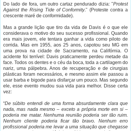
Do lado de fora, um outro cartaz pendurado dizia: "
Protest
Against the Rising Tide of Conformity
." (Proteste contra a
crescente maré de conformidade).
Mas a grande lição que tiro da vida de Davis é o que ele
considerava o motivo do seu sucesso profissional. Quando
era mais jovem, ele tentara ganhar a vida como piloto de
corrida. Mas em 1955, aos 25 anos, capotou seu MG em
uma prova na cidade de Sacramento, na Califórnia. O
acidente foi terrível: Davis praticamente perdeu metade da
face. Todos os dentes e o céu da boca, toda a cartilagem do
nariz, uma pálpebra. Anos de recuperação e de cirurgias
plásticas foram necessários, e mesmo assim ele passou a
usar barba e bigode para disfarçar um pouco. Mas segundo
ele, esse evento mudou sua vida para melhor. Disse certa
vez:
“
De súbito entendi de uma forma absurdamente clara que
nada, mas nada mesmo – exceto a própria morte em si –
poderia me matar. Nenhuma reunião poderia ser tão ruim.
Nenhum cliente poderia ficar tão bravo. Nenhum erro
profissional poderia me levar a uma situação que chegasse