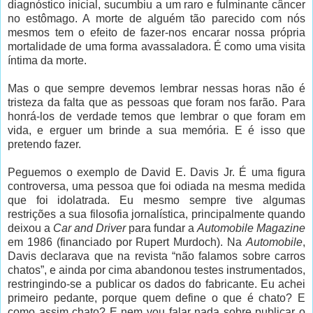
diagnóstico inicial, sucumbiu a um raro e fulminante câncer
no estômago. A morte de alguém tão parecido com nós
mesmos tem o efeito de fazer-nos encarar nossa própria
mortalidade de uma forma avassaladora. É como uma visita
íntima da morte.
Mas o que sempre devemos lembrar nessas horas não é
tristeza da falta que as pessoas que foram nos farão. Para
honrá-los de verdade temos que lembrar o que foram em
vida, e erguer um brinde a sua memória. E é isso que
pretendo fazer.
Peguemos o exemplo de David E. Davis Jr. É uma figura
controversa, uma pessoa que foi odiada na mesma medida
que foi idolatrada. Eu mesmo sempre tive algumas
restrições a sua filosofia jornalística, principalmente quando
deixou a
Car and Driver
para fundar a
Automobile Magazine
em 1986 (financiado por Rupert Murdoch). Na
Automobile
,
Davis declarava que na revista “não falamos sobre carros
chatos”, e ainda por cima abandonou testes instrumentados,
restringindo-se a publicar os dados do fabricante. Eu achei
primeiro pedante, porque quem define o que é chato? E
como assim chato? E nem vou falar nada sobre publicar o