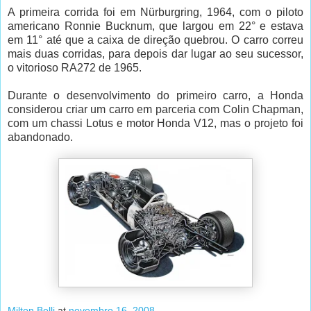
A primeira corrida foi em
Nürburgring
, 1964, com o piloto
americano
Ronnie
Bucknum
, que largou em 22° e estava
em 11° até que a caixa de
direção
quebrou. O carro correu
mais duas corridas, para depois dar lugar ao seu sucessor,
o vitorioso
RA
272 de 1965.
Durante o desenvolvimento do primeiro carro, a
Honda
considerou criar um carro em parceria com
Colin
Chapman
,
com um
chassi
Lotus
e motor
Honda
V12, mas o
projeto
foi
abandonado.
Milton Belli
at
novembro 16, 2008