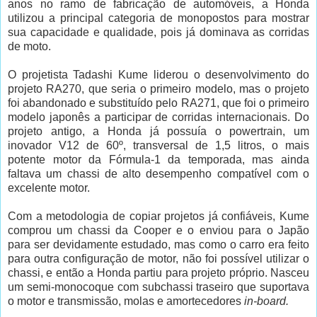
anos no ramo de fabricação de automóveis, a
Honda
utilizou a principal categoria de
monopostos
para mostrar
sua capacidade e qualidade, pois já dominava as corridas
de moto.
O
projetista
Tadashi
Kume
liderou o desenvolvimento do
projeto
RA
270, que seria o primeiro modelo, mas o
projeto
foi abandonado e substituído pelo
RA
271, que foi o primeiro
modelo japonês a participar de corridas internacionais. Do
projeto
antigo, a
Honda
já possuía o
powertrain
, um
inovador V12 de 60º, transversal de 1,5 litros, o mais
potente motor da Fórmula-1 da temporada, mas ainda
faltava um
chassi
de alto desempenho compatível com o
excelente motor.
Com a metodologia de copiar
projetos
já confiáveis,
Kume
comprou um
chassi
da
Cooper
e o enviou para o Japão
para ser devidamente estudado, mas como o carro era feito
para outra configuração de motor, não foi possível utilizar o
chassi
, e então a
Honda
partiu para
projeto
próprio. Nasceu
um
semi-
monocoque
com
sub
chassi
traseiro que suportava
o motor e transmissão, molas e amortecedores
in
-
board
.