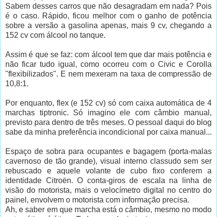
Sabem desses carros que não desagradam em nada? Pois
é o caso. Rápido, ficou melhor com o ganho de potência
sobre a versão a gasolina apenas, mais 9 cv, chegando a
152 cv com álcool no tanque.
Assim é que se faz: com álcool tem que dar mais potência e
não ficar tudo igual, como ocorreu com o Civic e Corolla
"flexibilizados". E nem mexeram na taxa de compressão de
10,8:1.
Por enquanto, flex (e 152 cv) só com caixa automática de 4
marchas tiptronic. Só imagino ele com câmbio manual,
previsto para dentro de três meses. O pessoal daqui do blog
sabe da minha preferência incondicional por caixa manual...
Espaço de sobra para ocupantes e bagagem (porta-malas
cavernoso de tão grande), visual interno classudo sem ser
rebuscado e aquele volante de cubo fixo conferem a
identidade Citroën. O conta-giros de escala na linha de
visão do motorista, mais o velocímetro digital no centro do
painel, envolvem o motorista com informação precisa.
Ah, e saber em que marcha está o câmbio, mesmo no modo