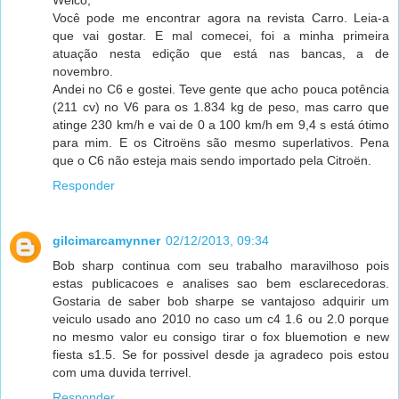
Você pode me encontrar agora na revista Carro. Leia-a
que vai gostar. E mal comecei, foi a minha primeira
atuação nesta edição que está nas bancas, a de
novembro.
Andei no C6 e gostei. Teve gente que acho pouca potência
(211 cv) no V6 para os 1.834 kg de peso, mas carro que
atinge 230 km/h e vai de 0 a 100 km/h em 9,4 s está ótimo
para mim. E os Citroëns são mesmo superlativos. Pena
que o C6 não esteja mais sendo importado pela Citroën.
Responder
gilcimarcamynner
02/12/2013, 09:34
Bob sharp continua com seu trabalho maravilhoso pois
estas publicacoes e analises sao bem esclarecedoras.
Gostaria de saber bob sharpe se vantajoso adquirir um
veiculo usado ano 2010 no caso um c4 1.6 ou 2.0 porque
no mesmo valor eu consigo tirar o fox bluemotion e new
fiesta s1.5. Se for possivel desde ja agradeco pois estou
com uma duvida terrivel.
Responder