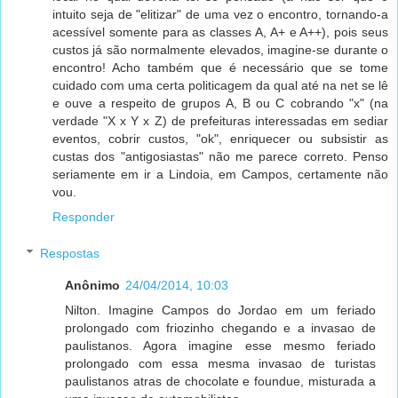
intuito seja de "elitizar" de uma vez o encontro, tornando-a
acessível somente para as classes A, A+ e A++), pois seus
custos já são normalmente elevados, imagine-se durante o
encontro! Acho também que é necessário que se tome
cuidado com uma certa politicagem da qual até na net se lê
e ouve a respeito de grupos A, B ou C cobrando "x" (na
verdade "X x Y x Z) de prefeituras interessadas em sediar
eventos, cobrir custos, "ok", enriquecer ou subsistir as
custas dos "antigosiastas" não me parece correto. Penso
seriamente em ir a Lindoia, em Campos, certamente não
vou.
Responder
Respostas
Anônimo
24/04/2014, 10:03
Nilton. Imagine Campos do Jordao em um feriado
prolongado com friozinho chegando e a invasao de
paulistanos. Agora imagine esse mesmo feriado
prolongado com essa mesma invasao de turistas
paulistanos atras de chocolate e foundue, misturada a