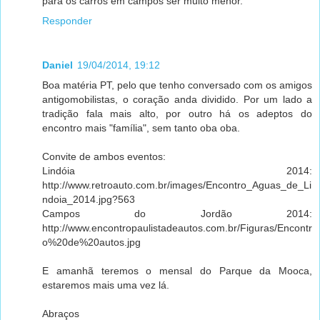
para os carros em campos ser muito menor.
Responder
Daniel
19/04/2014, 19:12
Boa matéria PT, pelo que tenho conversado com os amigos
antigomobilistas, o coração anda dividido. Por um lado a
tradição fala mais alto, por outro há os adeptos do
encontro mais "família", sem tanto oba oba.
Convite de ambos eventos:
Lindóia 2014:
http://www.retroauto.com.br/images/Encontro_Aguas_de_Li
ndoia_2014.jpg?563
Campos do Jordão 2014:
http://www.encontropaulistadeautos.com.br/Figuras/Encontr
o%20de%20autos.jpg
E amanhã teremos o mensal do Parque da Mooca,
estaremos mais uma vez lá.
Abraços