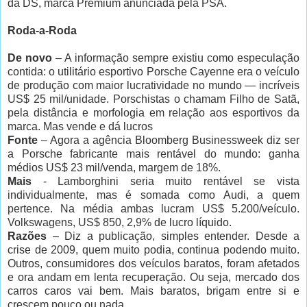
da DS, marca Premium anunciada pela PSA.
Roda-a-Roda
De novo
– A informação sempre existiu como especulação
contida: o utilitário esportivo Porsche Cayenne era o veículo
de produção com maior lucratividade no mundo — incríveis
US$ 25 mil/unidade. Porschistas o chamam Filho de Satã,
pela distância e morfologia em relação aos esportivos da
marca. Mas vende e dá lucros
Fonte
– Agora a agência Bloomberg Businessweek diz ser
a Porsche fabricante mais rentável do mundo: ganha
médios US$ 23 mil/venda, margem de 18%.
Mais
- Lamborghini seria muito rentável se vista
individualmente, mas é somada como Audi, a quem
pertence. Na média ambas lucram US$ 5.200/veículo.
Volkswagens, US$ 850, 2,9% de lucro líquido.
Razões
– Diz a publicação, simples entender. Desde a
crise de 2009, quem muito podia, continua podendo muito.
Outros, consumidores dos veículos baratos, foram afetados
e ora andam em lenta recuperação. Ou seja, mercado dos
carros caros vai bem. Mais baratos, brigam entre si e
crescem pouco ou nada.