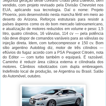
Segunda geração deste coreano criado pela Daewoo, bem
vendido, com projeto revisado pela Divisão Chevrolet nos
EUA, aplicando sua tecnologia. Daí o nome: Projeto
Phoenix, pois desenvolvido nesta mancha fértil em meio ao
deserto do Arizona. Reforços estruturais para resistir a
países ásperos como os do bom mercado latinoamericano,
e atualização de motores reduzidos em volume e peso: 1,5
litro, quatro cilindros, 16 válvulas, 114 cv — pela potência
não deve dispor de comandos variáveis para as válvulas ou
injeção direta. Idem, com turbocompressor e 150 cv. Bom
sítio argentino Autoblog diz, motor de três cilindros —
eflúvios do fugaz acordo com a PSA Peugeot Citroën, nota
do Editor — com turbo também o equipará. É razoável.
Caminho é reduzir área cúbica externa e cilindrada dos
motores. Câmbios robotizados com dupla embreagem.
Indefinido local de produção, se Argentina ou Brasil. Salão
do Automóvel, outubro.