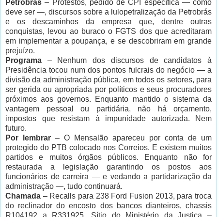
Petrobrás
– Protestos, pedido de CPI específica — como
deve ser —, discursos sobre a lulopetralização da Petrobrás
e os descaminhos da empresa que, dentre outras
conquistas, levou ao buraco o FGTS dos que acreditaram
em implementar a poupança, e se descobriram em grande
prejuízo.
Programa
– Nenhum dos discursos de candidatos à
Presidência tocou num dos pontos fulcrais do negócio — a
divisão da administração pública, em todos os setores, para
ser gerida ou apropriada por políticos e seus procuradores
próximos aos governos. Enquanto mantido o sistema da
vantagem pessoal ou partidária, não há orçamento,
impostos que resistam à impunidade autorizada. Nem
futuro.
Por lembrar
– O Mensalão apareceu por conta de um
protegido do PTB colocado nos Correios. E existem muitos
partidos e muitos órgãos públicos. Enquanto não for
restaurada a legislação garantindo os postos aos
funcionários de carreira — e vedando a partidarização da
administração —, tudo continuará.
Chamada
– Recalls para 238 Ford Fusion 2013, para troca
do reclinador do encosto dos bancos dianteiros, chassis
R104192 a R331925. Sítio do Ministério da Justiça –