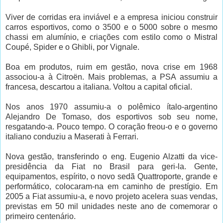
Viver de corridas era inviável e a empresa iniciou construir
carros esportivos, como o 3500 e o 5000 sobre o mesmo
chassi em alumínio, e criações com estilo como o Mistral
Coupé, Spider e o Ghibli, por Vignale.
Boa em produtos, ruim em gestão, nova crise em 1968
associou-a à Citroën. Mais problemas, a PSA assumiu a
francesa, descartou a italiana. Voltou a capital oficial.
Nos anos 1970 assumiu-a o polêmico ítalo-argentino
Alejandro De Tomaso, dos esportivos sob seu nome,
resgatando-a. Pouco tempo. O coração freou-o e o governo
italiano conduziu a Maserati à Ferrari.
Nova gestão, transferindo o eng. Eugenio Alzatti da vice-
presidência da Fiat no Brasil para geri-la. Gente,
equipamentos, espírito, o novo sedã Quattroporte, grande e
performático, colocaram-na em caminho de prestígio. Em
2005 a Fiat assumiu-a, e novo projeto acelera suas vendas,
previstas em 50 mil unidades neste ano de comemorar o
primeiro centenário.