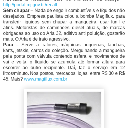
http://portal.mj.gov.br/recall
.
Sem chupar
– Nada de engolir combustíveis e líquidos não
desejados. Empresa paulista criou a bomba Magiflux, para
transferir líquidos sem chupar a mangueira, usar funil e
afins. Motoristas de caminhões diesel atuais, de marcas
obrigadas ao uso do Arla 32, aditivo anti poluição, gostarão
mais. O Arla é de trato agressivo.
Para
– Serve a tratores, máquinas pequenas, lanchas,
karts, jetskis, carros de coleção. Mergulhando a mangueira
pela ponta com válvula contendo esfera, e movimentos de
vai e volta, o líquido se acumula até formar altura para
escorrer ao outro recipiente. Daí, faz o serviço em 12
litros/minuto. Nos postos, mercados, lojas, entre R$ 30 e R$
45. Mais?
www.magiflux.com.br