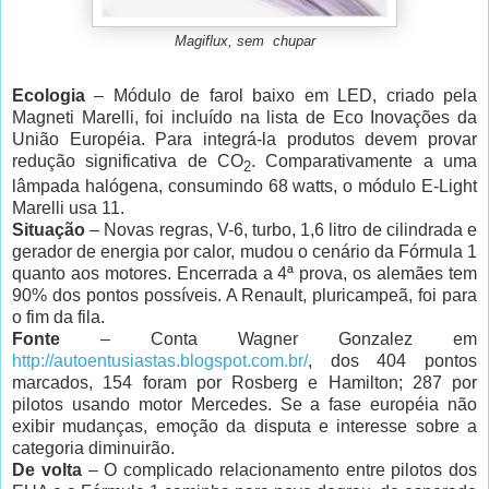
Magiflux, sem chupar
Ecologia
– Módulo de farol baixo em LED, criado pela
Magneti Marelli, foi incluído na lista de Eco Inovações da
União Européia. Para integrá-la produtos devem provar
redução significativa de CO
. Comparativamente a uma
2
lâmpada halógena, consumindo 68 watts, o módulo E-Light
Marelli usa 11.
Situação
– Novas regras, V-6, turbo, 1,6 litro de cilindrada e
gerador de energia por calor, mudou o cenário da Fórmula 1
quanto aos motores. Encerrada a 4ª prova, os alemães tem
90% dos pontos possíveis. A Renault, pluricampeã, foi para
o fim da fila.
Fonte
– Conta Wagner Gonzalez em
http://autoentusiastas.blogspot.com.br/
, dos 404 pontos
marcados, 154 foram por Rosberg e Hamilton; 287 por
pilotos usando motor Mercedes. Se a fase européia não
exibir mudanças, emoção da disputa e interesse sobre a
categoria diminuirão.
De volta
– O complicado relacionamento entre pilotos dos