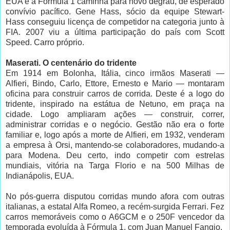
EUA e a Fórmula 1 caminha para novo degrau, de esperado
convívio pacífico. Gene Hass, sócio da equipe Stewart-
Hass conseguiu licença de competidor na categoria junto à
FIA. 2007 viu a última participação do país com Scott
Speed. Carro próprio.
Maserati. O centenário do tridente
Em 1914 em Bolonha, Itália, cinco irmãos Maserati —
Alfieri, Bindo, Carlo, Ettore, Ernesto e Mario — montaram
oficina para construir carros de corrida. Deste é a logo do
tridente, inspirado na estátua de Netuno, em praça na
cidade. Logo ampliaram ações — construir, correr,
administrar corridas e o negócio. Gestão não era o forte
familiar e, logo após a morte de Alfieri, em 1932, venderam
a empresa à Orsi, mantendo-se colaboradores, mudando-a
para Modena. Deu certo, indo competir com estrelas
mundiais, vitória na Targa Florio e na 500 Milhas de
Indianápolis, EUA.
No pós-guerra disputou corridas mundo afora com outras
italianas, a estatal Alfa Romeo, a recém-surgida Ferrari. Fez
carros memoráveis como o A6GCM e o 250F vencedor da
temporada evoluída à Fórmula 1, com Juan Manuel Fangio.