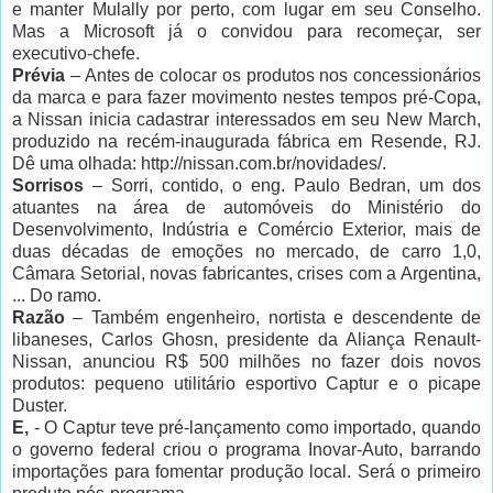
e manter Mulally por perto, com lugar em seu Conselho.
Mas a Microsoft já o convidou para recomeçar, ser
executivo-chefe.
Prévia
– Antes de colocar os produtos nos concessionários
da marca e para fazer movimento nestes tempos pré-Copa,
a Nissan inicia cadastrar interessados em seu New March,
produzido na recém-inaugurada fábrica em Resende, RJ.
Dê uma olhada: http://nissan.com.br/novidades/.
Sorrisos
– Sorri, contido, o eng. Paulo Bedran, um dos
atuantes na área de automóveis do Ministério do
Desenvolvimento, Indústria e Comércio Exterior, mais de
duas décadas de emoções no mercado, de carro 1,0,
Câmara Setorial, novas fabricantes, crises com a Argentina,
... Do ramo.
Razão
– Também engenheiro, nortista e descendente de
libaneses, Carlos Ghosn, presidente da Aliança Renault-
Nissan, anunciou R$ 500 milhões no fazer dois novos
produtos: pequeno utilitário esportivo Captur e o picape
Duster.
E,
- O Captur teve pré-lançamento como importado, quando
o governo federal criou o programa Inovar-Auto, barrando
importações para fomentar produção local. Será o primeiro