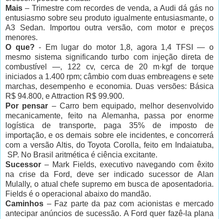
Mais
– Trimestre com recordes de venda, a Audi dá gás no
entusiasmo sobre seu produto igualmente entusiasmante, o
A3 Sedan. Importou outra versão, com motor e preços
menores.
O que?
- Em lugar do motor 1,8, agora 1,4 TFSI — o
mesmo sistema significando turbo com injeção direta de
combustível —, 122 cv, cerca de 20 m·kgf de torque
iniciados a 1.400 rpm; câmbio com duas embreagens e sete
marchas, desempenho e economia. Duas versões: Básica
R$ 94.800, e Attraction R$ 99.900.
Por pensar
– Carro bem equipado, melhor desenvolvido
mecanicamente, feito na Alemanha, passa por enorme
logística de transporte, paga 35% de imposto de
importação, e os demais sobre ele incidentes, e concorrerá
com a versão Altis, do Toyota Corolla, feito em Indaiatuba,
SP. No Brasil aritmética é ciência excitante.
Sucessor
– Mark Fields, executivo navegando com êxito
na crise da Ford, deve ser indicado sucessor de Alan
Mulally, o atual chefe supremo em busca de aposentadoria.
Fields é o operacional abaixo do mandão.
Caminhos
– Faz parte da paz com acionistas e mercado
antecipar anúncios de sucessão. A Ford quer fazê-la plana