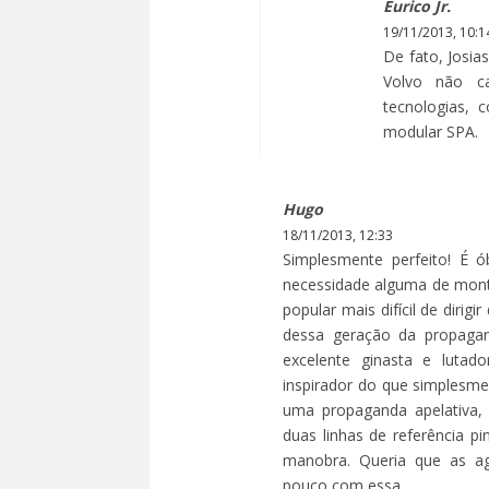
Eurico Jr.
19/11/2013, 10:1
De fato, Josia
Volvo não ca
tecnologias, 
modular SPA.
Hugo
18/11/2013, 12:33
Simplesmente perfeito! É
necessidade alguma de mont
popular mais difícil de diri
dessa geração da propagan
excelente ginasta e lutad
inspirador do que simplesm
uma propaganda apelativa,
duas linhas de referência p
manobra. Queria que as ag
pouco com essa.