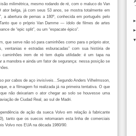
cisão milimétrica, mesmo rodando de ré, com o maluco do Van
 ator belga, já com seus 53 anos, se mostra totalmente em
”, a abertura de pernas a 180º, conhecida em português pelo
 Tanto que o próprio Van Damme — ídolo de filmes de artes
nce de “epic split”, ou um “espacate épico”.
m, que serve não só para caminhões como para o próprio ator,
, ventanias e estradas esburacadas” com sua história de
 caminhões irem de ré tem dupla utilidade: é um tapa na
tar a manobra e ainda um fator de segurança: nessa posição se
nhões.
o por cabos de aço invisíveis...Segundo Anders Vilhelmsson,
ue, e a filmagem foi realizada já na primeira tentativa. O que
 que não deixariam o ator chegar ao solo se houvesse uma
 aviação de Ciudad Real, ao sul de Madri.
dependência de ação da sueca Volvo em relação à fabricante
), tanto que os suecos retomaram esta linha de comerciais
eis Volvo nos EUA na década 1980/90.