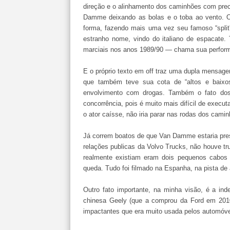
direção e o alinhamento dos caminhões com pre
Damme deixando as bolas e o toba ao vento. O
forma, fazendo mais uma vez seu famoso “split
estranho nome, vindo do italiano de espacate.
marciais nos anos 1989/90 — chama sua performa
E o próprio texto em off traz uma dupla mensage
que também teve sua cota de “altos e baixos
envolvimento com drogas. Também o fato dos
concorrência, pois é muito mais difícil de execu
o ator caísse, não iria parar nas rodas dos cami
Já correm boatos de que Van Damme estaria pres
relações publicas da Volvo Trucks, não houve truq
realmente existiam eram dois pequenos cabos
queda. Tudo foi filmado na Espanha, na pista de
Outro fato importante, na minha visão, é a in
chinesa Geely (que a comprou da Ford em 2010
impactantes que era muito usada pelos automóv