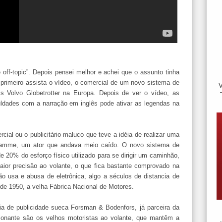
e off-topic”. Depois pensei melhor e achei que o assunto tinha
: primeiro assista o vídeo, o comercial de um novo sistema de
is Volvo Globetrotter na Europa. Depois de ver o vídeo, as
uldades com a narração em inglês pode ativar as legendas na
cial ou o publicitário maluco que teve a idéia de realizar uma
 Damme, um ator que andava meio caído. O novo sistema de
 20% do esforço físico utilizado para se dirigir um caminhão,
or precisão ao volante, o que fica bastante comprovado na
ão usa e abusa de eletrônica, algo a séculos de distancia de
 de
1950, a
velha Fábrica Nacional de Motores.
ia de publicidade sueca Forsman & Bodenfors, já parceira da
ionante são os velhos motoristas ao volante, que mantêm a