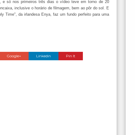
o, e só nos primeiros três dias o vídeo teve em torno de 20
caixa, inclusive o horário de filmagem, bem ao pôr do sol. E
ly Time", da irlandesa Enya, faz um fundo perfeito para uma
Google+
Linkedin
Pin It