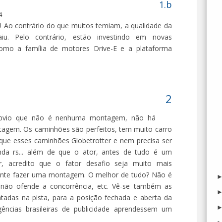
4
s! Ao contrário do que muitos temiam, a qualidade da
iu. Pelo contrário, estão investindo em novas
como a família de motores Drive-E e a plataforma
 óbvio que não é nenhuma montagem, não há
agem. Os caminhões são perfeitos, tem muito carro
gir que esses caminhões Globetrotter e nem precisa ser
da rs... além de que o ator, antes de tudo é um
or, acredito que o fator desafio seja muito mais
ente fazer uma montagem. O melhor de tudo? Não é
 não ofende a concorrência, etc. Vê-se também as
intadas na pista, para a posição fechada e aberta da
ências brasileiras de publicidade aprendessem um