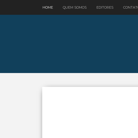
google.com, pub-3521758178363208, DIRECT, f08c47fec0942fa0
HOME
QUEM SOMOS
EDITORES
CONTAT