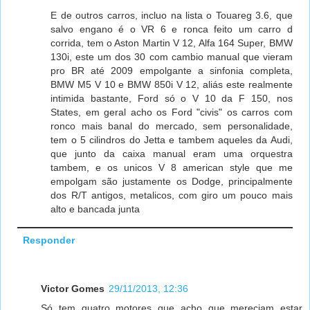
E de outros carros, incluo na lista o Touareg 3.6, que
salvo engano é o VR 6 e ronca feito um carro d
corrida, tem o Aston Martin V 12, Alfa 164 Super, BMW
130i, este um dos 30 com cambio manual que vieram
pro BR até 2009 empolgante a sinfonia completa,
BMW M5 V 10 e BMW 850i V 12, aliás este realmente
intimida bastante, Ford só o V 10 da F 150, nos
States, em geral acho os Ford "civis" os carros com
ronco mais banal do mercado, sem personalidade,
tem o 5 cilindros do Jetta e tambem aqueles da Audi,
que junto da caixa manual eram uma orquestra
tambem, e os unicos V 8 american style que me
empolgam são justamente os Dodge, principalmente
dos R/T antigos, metalicos, com giro um pouco mais
alto e bancada junta
Responder
Victor Gomes
29/11/2013, 12:36
Só tem quatro motores que acho que mereciam estar