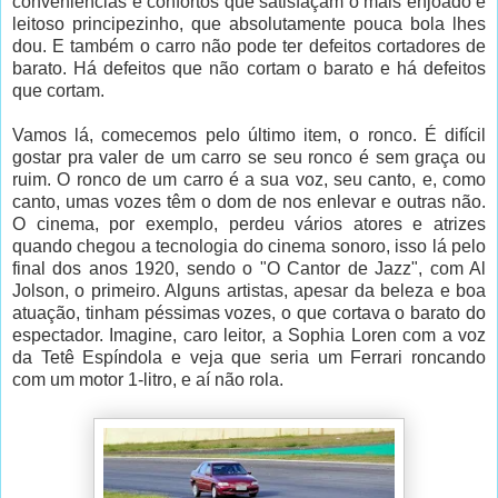
conveniências e confortos que satisfaçam o mais enjoado e
leitoso principezinho, que absolutamente pouca bola lhes
dou. E também o carro não pode ter defeitos cortadores de
barato. Há defeitos que não cortam o barato e há defeitos
que cortam.
Vamos lá, comecemos pelo último item, o ronco. É difícil
gostar pra valer de um carro se seu ronco é sem graça ou
ruim. O ronco de um carro é a sua voz, seu canto, e, como
canto, umas vozes têm o dom de nos enlevar e outras não.
O cinema, por exemplo, perdeu vários atores e atrizes
quando chegou a tecnologia do cinema sonoro, isso lá pelo
final dos anos 1920, sendo o "O Cantor de Jazz", com Al
Jolson, o primeiro. Alguns artistas, apesar da beleza e boa
atuação, tinham péssimas vozes, o que cortava o barato do
espectador. Imagine, caro leitor, a Sophia Loren com a voz
da Tetê Espíndola e veja que seria um Ferrari roncando
com um motor 1-litro, e aí não rola.