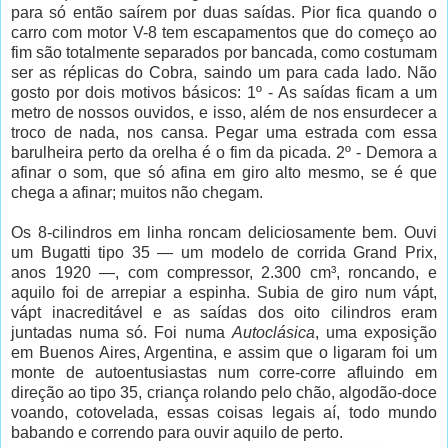
para só então saírem por duas saídas. Pior fica quando o
carro com motor V-8 tem escapamentos que do começo ao
fim são totalmente separados por bancada, como costumam
ser as réplicas do Cobra, saindo um para cada lado. Não
gosto por dois motivos básicos: 1º - As saídas ficam a um
metro de nossos ouvidos, e isso, além de nos ensurdecer a
troco de nada, nos cansa. Pegar uma estrada com essa
barulheira perto da orelha é o fim da picada. 2º - Demora a
afinar o som, que só afina em giro alto mesmo, se é que
chega a afinar; muitos não chegam.
Os 8-cilindros em linha roncam deliciosamente bem. Ouvi
um Bugatti tipo 35 — um modelo de corrida Grand Prix,
anos 1920 —, com compressor, 2.300 cm³, roncando, e
aquilo foi de arrepiar a espinha. Subia de giro num vápt,
vápt inacreditável e as saídas dos oito cilindros eram
juntadas numa só. Foi numa
Autoclásica
, uma exposição
em Buenos Aires, Argentina, e assim que o ligaram foi um
monte de autoentusiastas num corre-corre afluindo em
direção ao tipo 35, criança rolando pelo chão, algodão-doce
voando, cotovelada, essas coisas legais aí, todo mundo
babando e correndo para ouvir aquilo de perto.