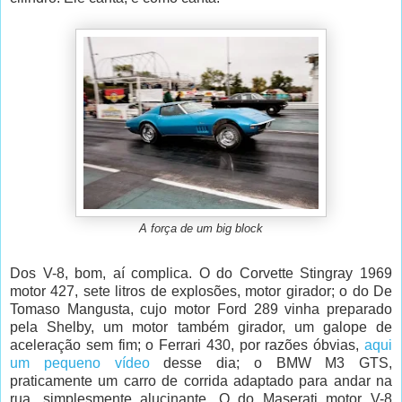
A força de um big block
Dos V-8, bom, aí complica. O do Corvette Stingray 1969
motor 427, sete litros de explosões, motor girador; o do De
Tomaso Mangusta, cujo motor Ford 289 vinha preparado
pela Shelby, um motor também girador, um galope de
aceleração sem fim; o Ferrari 430, por razões óbvias,
aqui
um pequeno vídeo
desse dia; o BMW M3 GTS,
praticamente um carro de corrida adaptado para andar na
rua, simplesmente alucinante. O do Maserati motor V-8