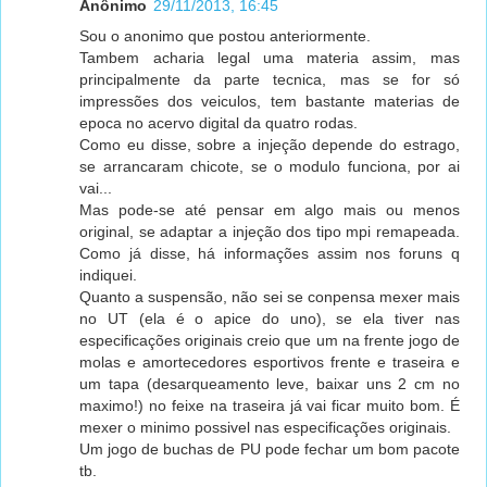
Anônimo
29/11/2013, 16:45
Sou o anonimo que postou anteriormente.
Tambem acharia legal uma materia assim, mas
principalmente da parte tecnica, mas se for só
impressões dos veiculos, tem bastante materias de
epoca no acervo digital da quatro rodas.
Como eu disse, sobre a injeção depende do estrago,
se arrancaram chicote, se o modulo funciona, por ai
vai...
Mas pode-se até pensar em algo mais ou menos
original, se adaptar a injeção dos tipo mpi remapeada.
Como já disse, há informações assim nos foruns q
indiquei.
Quanto a suspensão, não sei se conpensa mexer mais
no UT (ela é o apice do uno), se ela tiver nas
especificações originais creio que um na frente jogo de
molas e amortecedores esportivos frente e traseira e
um tapa (desarqueamento leve, baixar uns 2 cm no
maximo!) no feixe na traseira já vai ficar muito bom. É
mexer o minimo possivel nas especificações originais.
Um jogo de buchas de PU pode fechar um bom pacote
tb.