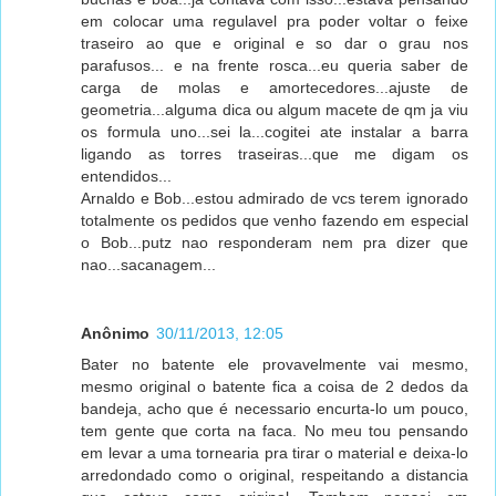
em colocar uma regulavel pra poder voltar o feixe
traseiro ao que e original e so dar o grau nos
parafusos... e na frente rosca...eu queria saber de
carga de molas e amortecedores...ajuste de
geometria...alguma dica ou algum macete de qm ja viu
os formula uno...sei la...cogitei ate instalar a barra
ligando as torres traseiras...que me digam os
entendidos...
Arnaldo e Bob...estou admirado de vcs terem ignorado
totalmente os pedidos que venho fazendo em especial
o Bob...putz nao responderam nem pra dizer que
nao...sacanagem...
Anônimo
30/11/2013, 12:05
Bater no batente ele provavelmente vai mesmo,
mesmo original o batente fica a coisa de 2 dedos da
bandeja, acho que é necessario encurta-lo um pouco,
tem gente que corta na faca. No meu tou pensando
em levar a uma tornearia pra tirar o material e deixa-lo
arredondado como o original, respeitando a distancia