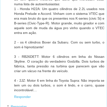
numa lista de autoentusiastas:
1 - Honda H22A: Um quatro cilindros de 2.2L usados nos
Honda Prelude e Accord. Vinham com o sistema VTEC que
era mais bruto do que os presentes nos K-series (civic Si) e
B-series (Civic-Type-R). Motor grande, muito girador e com
aquele som de muda da água pro vinho quando o VTEC
entra em ação.
2 - os 4 cilindros Boxer da Subaru. Com ou sem turbo, o
som é hipnotizante!
3 - RB26DETT: Motor 6 cilindros em linha do Nissan
Skyline. O coração do verdadeiro Godzilla. Dois turbos de
fábrica, tanta pressão na turbina que parecem que vão
criar um vácuo na frente do veículo.
4 - 2JZ: Motor 6 em linha do Toyota Supra: Não importa se
tem um ou dois turbos, o som é lindo, e o carro, quase
incontrolável....
Responder
Respostas