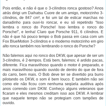
Pois então, e não é que o 3-cilindros ronca gostoso? Anos
atrás dirigi um Daihatsu Cuore de um amigo, motorzinho 3-
cilindros, de 847 cm³, e foi um tal de esticar marchas no
danadinho para ouvi-lo roncar, e eu só repetindo “Isso
lembra o ronco do Porsche! Isso lembra o ronco do
Porsche!”, e lenha! Claro que Porsche 911, 6 cilindros. E
não é que há pouco tempo o Bob passa em casa com um
Fox BlueMotion 3-cilindros e o moderno motorzinho em giro
alto ronca também nos lembrando o ronco do Porsche?
Não falemos aqui no ronco dos DKW, que apesar de ser um
3-cilindros, é 2-tempos. Está bem, falemos; é ardido pacas,
diferente. Fica maravilhoso quando o motor é preparado, e
mais maravilhoso quando ouvido de dentro do que de fora
do carro, bem mais. O Bob deve ter se divertido pra burro
pilotando os DKW, o som é bem louco. E também não sei
como ele não ficou com nenhuma seqüela auditiva após
anos correndo com DKW. Conheço alguns veteranos que
ficaram e eles mesmos creditam isso aos DKW. A lembrar
que naquele tempo não se protegiam com tampões de
ouvido.