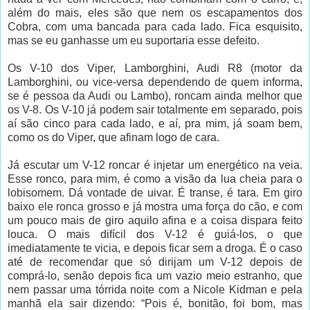
além do mais, eles são que nem os escapamentos dos
Cobra, com uma bancada para cada lado. Fica esquisito,
mas se eu ganhasse um eu suportaria esse defeito.
Os V-10 dos Viper, Lamborghini, Audi R8 (motor da
Lamborghini, ou vice-versa dependendo de quem informa,
se é pessoa da Audi ou Lambo), roncam ainda melhor que
os V-8. Os V-10 já podem sair totalmente em separado, pois
aí são cinco para cada lado, e aí, pra mim, já soam bem,
como os do Viper, que afinam logo de cara.
Já escutar um V-12 roncar é injetar um energético na veia.
Esse ronco, para mim, é como a visão da lua cheia para o
lobisomem. Dá vontade de uivar. É transe, é tara. Em giro
baixo ele ronca grosso e já mostra uma força do cão, e com
um pouco mais de giro aquilo afina e a coisa dispara feito
louca. O mais difícil dos V-12 é guiá-los, o que
imediatamente te vicia, e depois ficar sem a droga. É o caso
até de recomendar que só dirijam um V-12 depois de
comprá-lo, senão depois fica um vazio meio estranho, que
nem passar uma tórrida noite com a Nicole Kidman e pela
manhã ela sair dizendo: “Pois é, bonitão, foi bom, mas