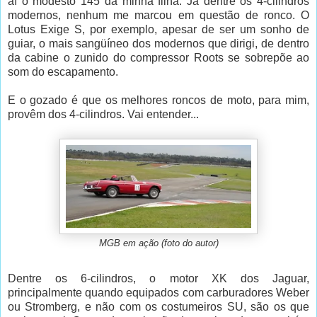
aí o modesto 145 da minha filha. Já dentre os 4-cilindros
modernos, nenhum me marcou em questão de ronco. O
Lotus Exige S, por exemplo, apesar de ser um sonho de
guiar, o mais sangüíneo dos modernos que dirigi, de dentro
da cabine o zunido do compressor Roots se sobrepõe ao
som do escapamento.
E o gozado é que os melhores roncos de moto, para mim,
provêm dos 4-cilindros. Vai entender...
MGB em ação (foto do autor)
Dentre os 6-cilindros, o motor XK dos Jaguar,
principalmente quando equipados com carburadores Weber
ou Stromberg, e não com os costumeiros SU, são os que