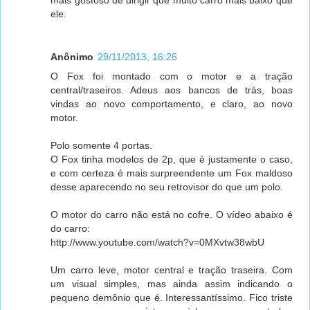
mais gostoso de dirigir que muito carro mais baixo que
ele.
Anônimo
29/11/2013, 16:26
O Fox foi montado com o motor e a tração
central/traseiros. Adeus aos bancos de trás, boas
vindas ao novo comportamento, e claro, ao novo
motor.
Polo somente 4 portas.
O Fox tinha modelos de 2p, que é justamente o caso,
e com certeza é mais surpreendente um Fox maldoso
desse aparecendo no seu retrovisor do que um polo.
O motor do carro não está no cofre. O vídeo abaixo é
do carro:
http://www.youtube.com/watch?v=0MXvtw38wbU
Um carro leve, motor central e tração traseira. Com
um visual simples, mas ainda assim indicando o
pequeno demônio que é. Interessantíssimo. Fico triste