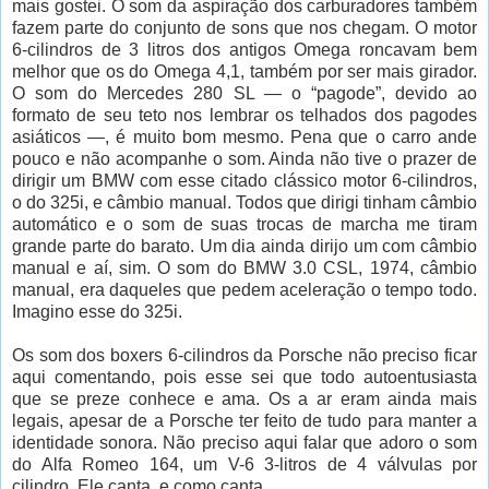
mais gostei. O som da aspiração dos carburadores também
fazem parte do conjunto de sons que nos chegam. O motor
6-cilindros de 3 litros dos antigos Omega roncavam bem
melhor que os do Omega 4,1, também por ser mais girador.
O som do Mercedes 280 SL — o “pagode”, devido ao
formato de seu teto nos lembrar os telhados dos pagodes
asiáticos —, é muito bom mesmo. Pena que o carro ande
pouco e não acompanhe o som. Ainda não tive o prazer de
dirigir um BMW com esse citado clássico motor 6-cilindros,
o do 325i, e câmbio manual. Todos que dirigi tinham câmbio
automático e o som de suas trocas de marcha me tiram
grande parte do barato. Um dia ainda dirijo um com câmbio
manual e aí, sim. O som do BMW 3.0 CSL, 1974, câmbio
manual, era daqueles que pedem aceleração o tempo todo.
Imagino esse do 325i.
Os som dos boxers 6-cilindros da Porsche não preciso ficar
aqui comentando, pois esse sei que todo autoentusiasta
que se preze conhece e ama. Os a ar eram ainda mais
legais, apesar de a Porsche ter feito de tudo para manter a
identidade sonora. Não preciso aqui falar que adoro o som
do Alfa Romeo 164, um V-6 3-litros de 4 válvulas por
cilindro. Ele canta, e como canta.