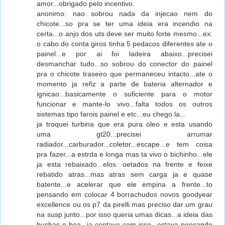
amor...obrigado pelo incentivo.
anonimo: nao sobrou nada da injecao nem do
chicote...so pra se ter uma ideia era incendio na
certa...o anjo dos uts deve ser muito forte mesmo...ex:
o cabo do conta giros tinha 5 pedacos diferentes ate o
painel...e por ai foi ladeira abaixo...precisei
desmanchar tudo...so sobrou do conector do painel
pra o chicote traseiro que permaneceu intacto...ate o
momento ja refiz a parte de bateria alternador e
ignicao...basicamente o suficiente para o motor
funcionar e mante-lo vivo...falta todos os outros
sistemas tipo farois painel e etc...eu chego la...
ja troquei turbina que era pura oleo e esta usando
uma gt20...precisei arrumar
radiador...carburador...coletor...escape...e tem coisa
pra fazer...a estrda e longa mas ta vivo o bichinho...ele
ja esta rebaixado...elos. oetados na frente e feixe
rebatido atras...mas atras sem carga ja e quase
batente...e acelerar que ele empina a frente...to
pensando em colocar 4 borrachudos novos goodyear
excellence ou os p7 da pirelli mas preciso dar um grau
na susp junto...por isso queria umas dicas...a ideia das
buchas e boa...ja contava com isso...estava pensando