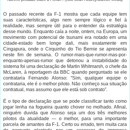
O passado recente da F-1 mostra que cada equipe tem
suas características, algo nem sempre lógico e fiel à
realidade, mas sempre útil para o entender da estratégia
desse mundo. Enquanto caía a noite, ontem, na Europa, um
movimento com potencial de tsunami era notado em uma
cidade-estado bem longe dali, mais exatamente em
Cingapura, onde o Cirquinho do Tio Bernie se apresenta
neste fim de semana. O rumor-mais-que-rumor-mas-por-
enquanto-apenas-rumor que detonou a instabilidade do
sistema foi uma declaração de Martin Whitmarsh, o chefe da
McLaren, à reportagem da BBC quando perguntado se ele
contrataria Fernando Alonso: “Sim, qualquer equipe o
contrataria, ele é o melhor piloto. Não conheço sua situação
contratual, mas assumo que ele está sob contrato”.
É o tipo de declaração que se pode classificar tanto como
jogar lenha na fogueira quanto chover no molhado. Afinal,
ninguém duvida que Alonso seja um dos três melhores
pilotos da atualidade — o melhor, para uma importante
parcela de amantes da F-1. Certo ou errado, tem muita cara