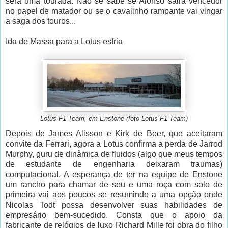
será uma tourada. Não se sabe se Alonso sairá vencedor
no papel de matador ou se o cavalinho rampante vai vingar
a saga dos touros...
Ida de Massa para a Lotus esfria
Lotus F1 Team, em Enstone (foto Lotus F1 Team)
Depois de James Alisson e Kirk de Beer, que aceitaram
convite da Ferrari, agora a Lotus confirma a perda de Jarrod
Murphy, guru de dinâmica de fluidos (algo que meus tempos
de estudante de engenharia deixaram traumas)
computacional. A esperança de ter na equipe de Enstone
um rancho para chamar de seu e uma roça com solo de
primeira vai aos poucos se resumindo a uma opção onde
Nicolas Todt possa desenvolver suas habilidades de
empresário bem-sucedido. Consta que o apoio da
fabricante de relógios de luxo Richard Mille foi obra do filho