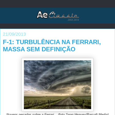
21/09/2013
F-1: TURBULÊNCIA NA FERRARI,
MASSA SEM DEFINIÇÃO
Nuvens pesadas sobre a Ferrari....(foto Sean Heavey/Barcoft Media)