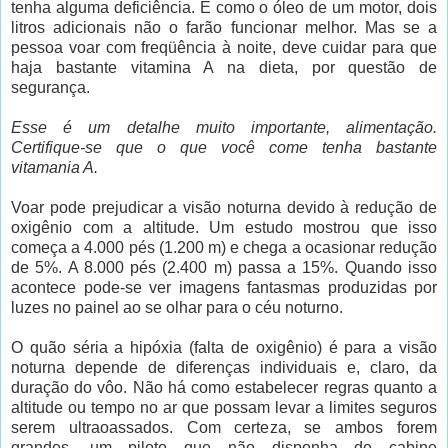
tenha alguma deficiência. É como o óleo de um motor, dois
litros adicionais não o farão funcionar melhor. Mas se a
pessoa voar com freqüência à noite, deve cuidar para que
haja bastante vitamina A na dieta, por questão de
segurança.
Esse é um detalhe muito importante, alimentação.
Certifique-se que o que você come tenha bastante
vitamania A.
Voar pode prejudicar a visão noturna devido à redução de
oxigênio com a altitude. Um estudo mostrou que isso
começa a 4.000 pés (1.200 m) e chega a ocasionar redução
de 5%. A 8.000 pés (2.400 m) passa a 15%. Quando isso
acontece pode-se ver imagens fantasmas produzidas por
luzes no painel ao se olhar para o céu noturno.
O quão séria a hipóxia (falta de oxigênio) é para a visão
noturna depende de diferenças individuais e, claro, da
duração do vôo. Não há como estabelecer regras quanto a
altitude ou tempo no ar que possam levar a limites seguros
serem ultraoassados. Com certeza, se ambos forem
grandes, um piloto que não disponha de cabine