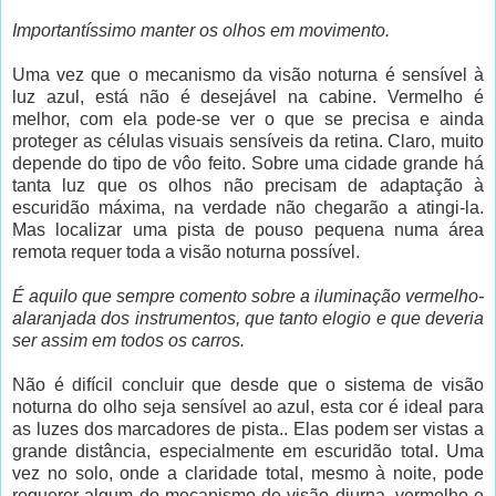
Importantíssimo manter os olhos em movimento.
Uma vez que o mecanismo da visão noturna é sensível à
luz azul, está não é desejável na cabine. Vermelho é
melhor, com ela pode-se ver o que se precisa e ainda
proteger as células visuais sensíveis da retina. Claro, muito
depende do tipo de vôo feito. Sobre uma cidade grande há
tanta luz que os olhos não precisam de adaptação à
escuridão máxima, na verdade não chegarão a atingi-la.
Mas localizar uma pista de pouso pequena numa área
remota requer toda a visão noturna possível.
É aquilo que sempre comento sobre a iluminação vermelho-
alaranjada dos instrumentos, que tanto elogio e que deveria
ser assim em todos os carros.
Não é difícil concluir que desde que o sistema de visão
noturna do olho seja sensível ao azul, esta cor é ideal para
as luzes dos marcadores de pista.. Elas podem ser vistas a
grande distância, especialmente em escuridão total. Uma
vez no solo, onde a claridade total, mesmo à noite, pode
requerer algum do mecanismo de visão diurna, vermelho e