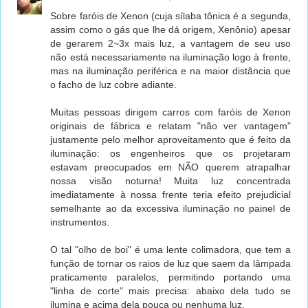
Sobre faróis de Xenon (cuja sílaba tônica é a segunda,
assim como o gás que lhe dá origem, Xenônio) apesar
de gerarem 2~3x mais luz, a vantagem de seu uso
não está necessariamente na iluminação logo à frente,
mas na iluminação periférica e na maior distância que
o facho de luz cobre adiante.
Muitas pessoas dirigem carros com faróis de Xenon
originais de fábrica e relatam "não ver vantagem"
justamente pelo melhor aproveitamento que é feito da
iluminação: os engenheiros que os projetaram
estavam preocupados em NÃO querem atrapalhar
nossa visão noturna! Muita luz concentrada
imediatamente à nossa frente teria efeito prejudicial
semelhante ao da excessiva iluminação no painel de
instrumentos.
O tal "olho de boi" é uma lente colimadora, que tem a
função de tornar os raios de luz que saem da lâmpada
praticamente paralelos, permitindo portando uma
"linha de corte" mais precisa: abaixo dela tudo se
ilumina e acima dela pouca ou nenhuma luz.