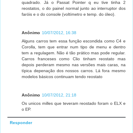
quadrado. Já o Passat Pointer q eu tive tinha 2
reostatos, o do painel normal junto ao interruptor dos
faróis e o do console (voltímetro e temp. do óleo).
Anônimo
10/07/2012, 16:38
Alguns carros tem essa função escondida como C4 e
Corolla, tem que entrar num tipo de menu e dentro
tem a regulagem. Não é tão prático mas pode regular.
Carros franceses como Clio tinham reostato mas
depois perderam mesmo nas versões mais caras, na
típica depenação dos nossos carros. Lá fora mesmo
modelos básicos continuam tendo reostato
Anônimo
10/07/2012, 21:18
Os unicos milles que teveram reostado foram o ELX e
o EP.
Responder