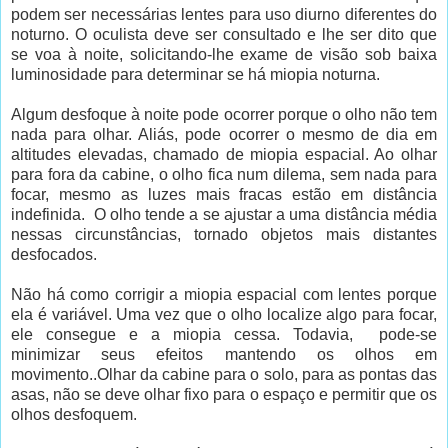
podem ser necessárias lentes para uso diurno diferentes do
noturno. O oculista deve ser consultado e lhe ser dito que
se voa à noite, solicitando-lhe exame de visão sob baixa
luminosidade para determinar se há miopia noturna.
Algum desfoque à noite pode ocorrer porque o olho não tem
nada para olhar. Aliás, pode ocorrer o mesmo de dia em
altitudes elevadas, chamado de miopia espacial. Ao olhar
para fora da cabine, o olho fica num dilema, sem nada para
focar, mesmo as luzes mais fracas estão em distância
indefinida. O olho tende a se ajustar a uma distância média
nessas circunstâncias, tornado objetos mais distantes
desfocados.
Não há como corrigir a miopia espacial com lentes porque
ela é variável. Uma vez que o olho localize algo para focar,
ele consegue e a miopia cessa. Todavia, pode-se
minimizar seus efeitos mantendo os olhos em
movimento..Olhar da cabine para o solo, para as pontas das
asas, não se deve olhar fixo para o espaço e permitir que os
olhos desfoquem.