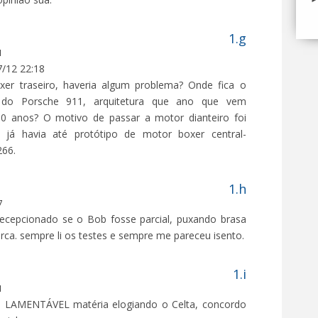
1
/12 22:18
xer traseiro, haveria algum problema? Onde fica o
do Porsche 911, arquitetura que ano que vem
0 anos? O motivo de passar a motor dianteiro foi
 já havia até protótipo de motor boxer central-
266.
7
 decepcionado se o Bob fosse parcial, puxando brasa
ca. sempre li os testes e sempre me pareceu isento.
1
a LAMENTÁVEL matéria elogiando o Celta, concordo