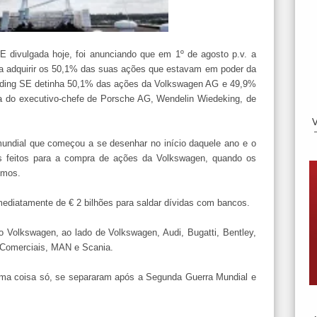
 divulgada hoje, foi anunciando que em 1º de agosto p.v. a
ra adquirir os 50,1% das suas ações que estavam em poder da
lding SE detinha 50,1% das ações da Volkswagen AG e 49,9%
va do executivo-chefe de Porsche AG, Wendelin Wiedeking, de
mundial que começou a se desenhar no início daquele ano e o
s feitos para a compra de ações da Volkswagen, quando os
imos.
mediatamente de € 2 bilhões para saldar dívidas com bancos.
 Volkswagen, ao lado de Volkswagen, Audi, Bugatti, Bentley,
 Comerciais, MAN e Scania.
uma coisa só, se separaram após a Segunda Guerra Mundial e