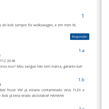
as do bob sempre foi wolkswagen, e em mim tb.
Responder
1
/12 20:46
irou isso? Meu sangue não tem marca, garanto-lue!
4
ele fosse VW já estaria contaminado virus FLEX e
Bob já teria virado alcóolatra!! HAHAHA