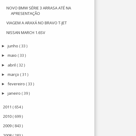
NOVO BMW SÉRIE 3 ARRASA ATÉ NA
APRESENTAÇÃO
VIAGEM A ARAXÁ NO BRAVO T-JET
NISSAN MARCH 1.6SV
junho
( 33 )
►
maio
( 33 )
►
abril
( 32 )
►
março
( 31 )
►
fevereiro
( 33 )
►
janeiro
( 39 )
►
2011
( 654 )
►
2010
( 699 )
►
2009
( 843 )
►
2008
( 283 )
►