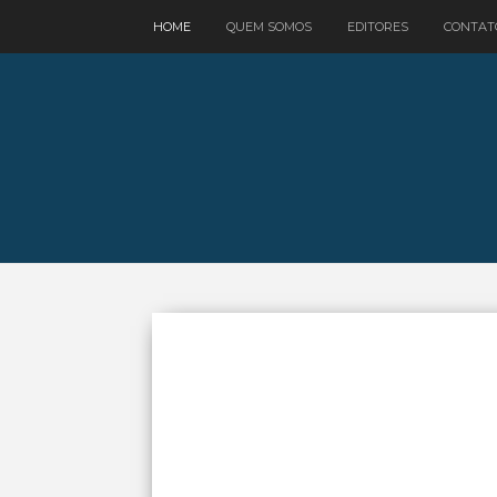
google.com, pub-3521758178363208, DIRECT, f08c47fec0942fa0
HOME
QUEM SOMOS
EDITORES
CONTAT