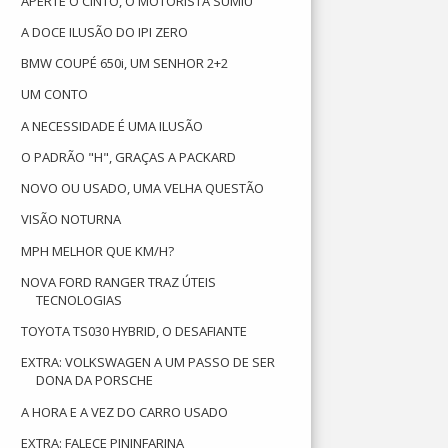
APERTE O CINTO, O MOTORISTA SUMIU
A DOCE ILUSÃO DO IPI ZERO
BMW COUPÉ 650i, UM SENHOR 2+2
UM CONTO
A NECESSIDADE É UMA ILUSÃO
O PADRÃO "H", GRAÇAS A PACKARD
NOVO OU USADO, UMA VELHA QUESTÃO
VISÃO NOTURNA
MPH MELHOR QUE KM/H?
NOVA FORD RANGER TRAZ ÚTEIS
TECNOLOGIAS
TOYOTA TS030 HYBRID, O DESAFIANTE
EXTRA: VOLKSWAGEN A UM PASSO DE SER
DONA DA PORSCHE
A HORA E A VEZ DO CARRO USADO
EXTRA: FALECE PININFARINA