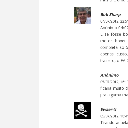
Bob Sharp
04/07/2012, 22:5
Anônimo 04/07
E se fosse bo
motor boxer 
completa só 5
apenas custo,
traseiro, o EA 
Anônimo
05/07/2012, 16:1
ficaria muito
pra alguma mar
Ewser-X
05/07/2012, 18:4
Tirando aquel