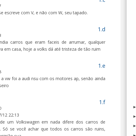
7
se escreve com V, e não com W, seu tapado.
3
ndia carros que eram faceis de arrumar, qualquer
a em casa, hoje a volks dá até tristeza de tão ruim
8
 a vw foi a audi nsu com os motores ap, senão ainda
seiro
0
/12 22:13
 de um Volkswagen em nada difere dos carros de
. Só se você achar que todos os carros são ruins,
pinião sua.