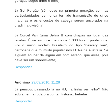
geração segue firme e forte);
2) Gol Furgão (só houve na primeira geração, com as
particularidades de nunca ter tido transmissão de cinco
marchas e os encostos de cabeça serem ancorados na
gradinha divisória);
3) Corcel Van (uma Belina II com chapas no lugar das
janelas. É raríssimo e menos de 1.000 foram produzidos.
Foi o único modelo brasileiro do tipo "delivery van",
carroceria que foi muito popular nos EUA e na Austrália. Se
alguém souber de algum em bom estado, que avise, pois
deve ser um sobrevivente).
Responder
Anônimo
29/09/2010, 11:28
Já pensou, passando lá no RJ, na linha vermelha? Não
sobra nem a roda pra contar história.. hehehe
Responder